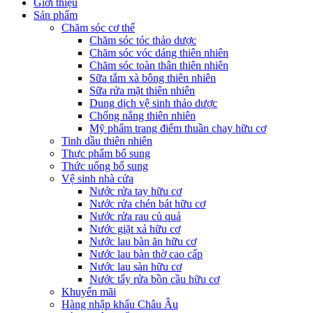
Giới thiệu
Sản phẩm
Chăm sóc cơ thể
Chăm sóc tóc thảo dược
Chăm sóc vóc dáng thiên nhiên
Chăm sóc toàn thân thiên nhiên
Sữa tắm xà bông thiên nhiên
Sữa rửa mặt thiên nhiên
Dung dịch vệ sinh thảo dược
Chống nắng thiên nhiên
Mỹ phẩm trang điểm thuần chay hữu cơ
Tinh dầu thiên nhiên
Thực phẩm bổ sung
Thức uống bổ sung
Vệ sinh nhà cửa
Nước rửa tay hữu cơ
Nước rửa chén bát hữu cơ
Nước rửa rau củ quả
Nước giặt xả hữu cơ
Nước lau bàn ăn hữu cơ
Nước lau bàn thờ cao cấp
Nước lau sàn hữu cơ
Nước tẩy rửa bồn cầu hữu cơ
Khuyến mãi
Hàng nhập khẩu Châu Âu