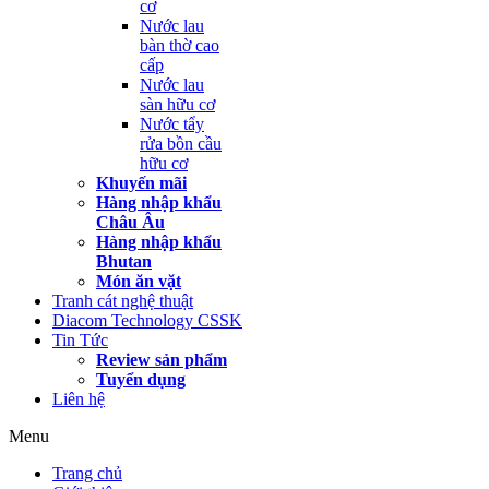
cơ
Nước lau
bàn thờ cao
cấp
Nước lau
sàn hữu cơ
Nước tẩy
rửa bồn cầu
hữu cơ
Khuyến mãi
Hàng nhập khẩu
Châu Âu
Hàng nhập khẩu
Bhutan
Món ăn vặt
Tranh cát nghệ thuật
Diacom Technology CSSK
Tin Tức
Review sản phẩm
Tuyển dụng
Liên hệ
Menu
Trang chủ