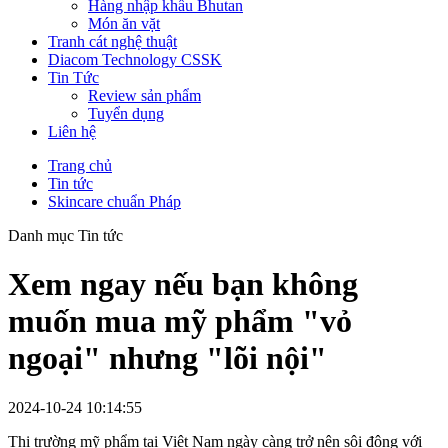
Hàng nhập khẩu Bhutan
Món ăn vặt
Tranh cát nghệ thuật
Diacom Technology CSSK
Tin Tức
Review sản phẩm
Tuyển dụng
Liên hệ
Trang chủ
Tin tức
Skincare chuẩn Pháp
Danh mục Tin tức
Xem ngay nếu bạn không
muốn mua mỹ phẩm "vỏ
ngoại" nhưng "lõi nội"
2024-10-24 10:14:55
Thị trường mỹ phẩm tại Việt Nam ngày càng trở nên sôi động với