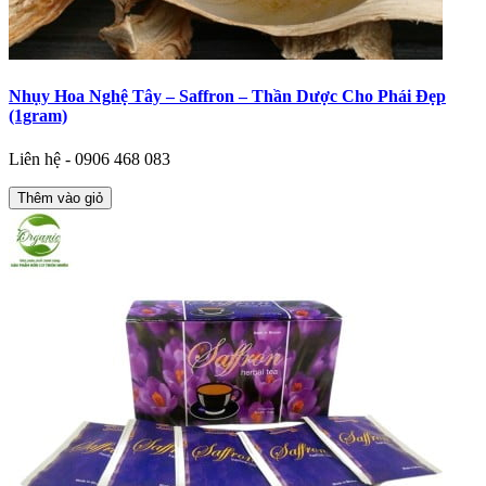
Nhụy Hoa Nghệ Tây – Saffron – Thần Dược Cho Phái Đẹp
(1gram)
Liên hệ - 0906 468 083
Thêm vào giỏ