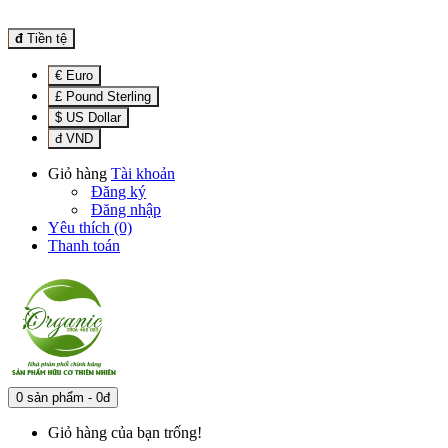
đ
Tiền tệ
€ Euro
£ Pound Sterling
$ US Dollar
đ VND
Giỏ hàng
Tài khoản
Đăng ký
Đăng nhập
Yêu thích (0)
Thanh toán
0 sản phẩm - 0đ
Giỏ hàng của bạn trống!