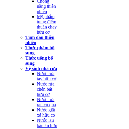
Chống
nắng thiên
nhiên
Mỹ phẩm
trang điểm
thuần chay
hữu cơ
Tinh dầu thiên
nhiên
Thực phẩm bổ
sung
Thức uống bổ
sung
Vệ sinh nhà cửa
Nước rửa
tay hữu cơ
Nước rửa
chén bát
hữu cơ
Nước rửa
rau củ quả
Nước giặt
xả hữu cơ
Nước lau
bàn ăn hữu