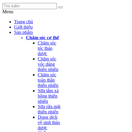
Menu
Trang chủ
Giới thiệu
Sản phẩm
Chăm sóc cơ thể
Chăm sóc
tóc thảo
dược
Chăm sóc
vóc dáng
thiên nhiên
Chăm sóc
toàn thân
thiên nhiên
Sữa tắm xà
bông thiên
nhiên
Sữa rửa mặt
thiên nhiên
Dung dịch
vệ sinh thảo
dược