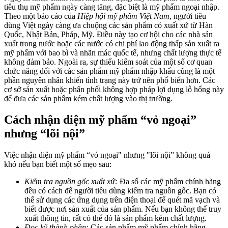
tiêu thụ mỹ phẩm ngày càng tăng, đặc biệt là mỹ phẩm ngoại nhập.
Theo một báo cáo của
Hiệp hội mỹ phẩm Việt Nam
, người tiêu
dùng Việt ngày càng ưa chuộng các sản phẩm có xuất xứ từ Hàn
Quốc, Nhật Bản, Pháp, Mỹ. Điều này tạo cơ hội cho các nhà sản
xuất trong nước hoặc các nước có chi phí lao động thấp sản xuất ra
mỹ phẩm với bao bì và nhãn mác quốc tế, nhưng chất lượng thực tế
không đảm bảo.
Ngoài ra, sự thiếu kiểm soát của một số cơ quan
chức năng đối với các sản phẩm mỹ phẩm nhập khẩu cũng là một
phần nguyên nhân khiến tình trạng này trở nên phổ biến hơn. Các
cơ sở sản xuất hoặc phân phối không hợp pháp lợi dụng lỗ hổng này
để đưa các sản phẩm kém chất lượng vào thị trường.
Cách nhận diện mỹ phẩm “vỏ ngoại”
nhưng “lõi nội”
Việc nhận diện mỹ phẩm “vỏ ngoại" nhưng "lõi nội” không quá
khó nếu bạn biết một số mẹo sau:
Kiểm tra nguồn gốc xuất xứ:
Đa số các mỹ phẩm chính hãng
đều có cách để người tiêu dùng kiểm tra nguồn gốc. Bạn có
thể sử dụng các ứng dụng trên điện thoại để quét mã vạch và
biết được nơi sản xuất của sản phẩm. Nếu bạn không thể truy
xuất thông tin, rất có thể đó là sản phẩm kém chất lượng.
Đọc kỹ thành phần:
Các sản phẩm mỹ phẩm chính hãng