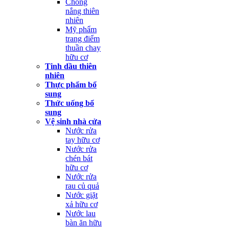
Chống
nắng thiên
nhiên
Mỹ phẩm
trang điểm
thuần chay
hữu cơ
Tinh dầu thiên
nhiên
Thực phẩm bổ
sung
Thức uống bổ
sung
Vệ sinh nhà cửa
Nước rửa
tay hữu cơ
Nước rửa
chén bát
hữu cơ
Nước rửa
rau củ quả
Nước giặt
xả hữu cơ
Nước lau
bàn ăn hữu