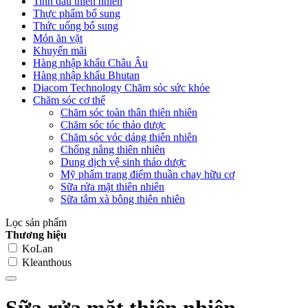
Tinh dầu thiên nhiên
Thực phẩm bổ sung
Thức uống bổ sung
Món ăn vặt
Khuyến mãi
Hàng nhập khẩu Châu Âu
Hàng nhập khẩu Bhutan
Diacom Technology Chăm sóc sức khỏe
Chăm sóc cơ thể
Chăm sóc toàn thân thiên nhiên
Chăm sóc tóc thảo dược
Chăm sóc vóc dáng thiên nhiên
Chống nắng thiên nhiên
Dung dịch vệ sinh thảo dược
Mỹ phẩm trang điểm thuần chay hữu cơ
Sữa rửa mặt thiên nhiên
Sữa tắm xà bông thiên nhiên
Lọc sản phẩm
Thương hiệu
KoLan
Kleanthous