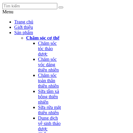
Menu
Trang chủ
Giới thiệu
Sản phẩm
Chăm sóc cơ thể
Chăm sóc
tóc thảo
dược
Chăm sóc
vóc dáng
thiên nhiên
Chăm sóc
toàn thân
thiên nhiên
Sữa tắm xà
bông thiên
nhiên
Sữa rửa mặt
thiên nhiên
Dung dịch
vệ sinh thảo
dược