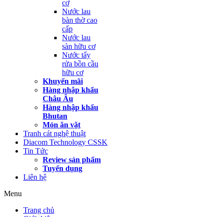
cơ
Nước lau
bàn thờ cao
cấp
Nước lau
sàn hữu cơ
Nước tẩy
rửa bồn cầu
hữu cơ
Khuyến mãi
Hàng nhập khẩu
Châu Âu
Hàng nhập khẩu
Bhutan
Món ăn vặt
Tranh cát nghệ thuật
Diacom Technology CSSK
Tin Tức
Review sản phẩm
Tuyển dụng
Liên hệ
Menu
Trang chủ