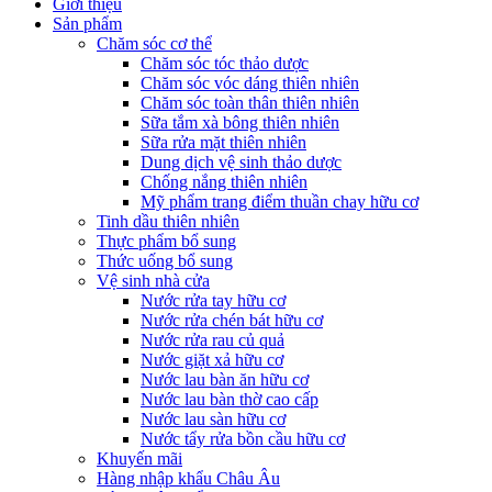
Giới thiệu
Sản phẩm
Chăm sóc cơ thể
Chăm sóc tóc thảo dược
Chăm sóc vóc dáng thiên nhiên
Chăm sóc toàn thân thiên nhiên
Sữa tắm xà bông thiên nhiên
Sữa rửa mặt thiên nhiên
Dung dịch vệ sinh thảo dược
Chống nắng thiên nhiên
Mỹ phẩm trang điểm thuần chay hữu cơ
Tinh dầu thiên nhiên
Thực phẩm bổ sung
Thức uống bổ sung
Vệ sinh nhà cửa
Nước rửa tay hữu cơ
Nước rửa chén bát hữu cơ
Nước rửa rau củ quả
Nước giặt xả hữu cơ
Nước lau bàn ăn hữu cơ
Nước lau bàn thờ cao cấp
Nước lau sàn hữu cơ
Nước tẩy rửa bồn cầu hữu cơ
Khuyến mãi
Hàng nhập khẩu Châu Âu