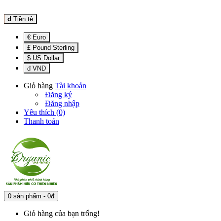
đ
Tiền tệ
€ Euro
£ Pound Sterling
$ US Dollar
đ VND
Giỏ hàng
Tài khoản
Đăng ký
Đăng nhập
Yêu thích (0)
Thanh toán
0 sản phẩm - 0đ
Giỏ hàng của bạn trống!