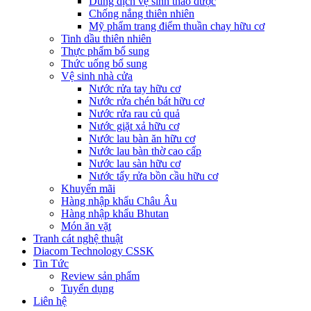
Dung dịch vệ sinh thảo dược
Chống nắng thiên nhiên
Mỹ phẩm trang điểm thuần chay hữu cơ
Tinh dầu thiên nhiên
Thực phẩm bổ sung
Thức uống bổ sung
Vệ sinh nhà cửa
Nước rửa tay hữu cơ
Nước rửa chén bát hữu cơ
Nước rửa rau củ quả
Nước giặt xả hữu cơ
Nước lau bàn ăn hữu cơ
Nước lau bàn thờ cao cấp
Nước lau sàn hữu cơ
Nước tẩy rửa bồn cầu hữu cơ
Khuyến mãi
Hàng nhập khẩu Châu Âu
Hàng nhập khẩu Bhutan
Món ăn vặt
Tranh cát nghệ thuật
Diacom Technology CSSK
Tin Tức
Review sản phẩm
Tuyển dụng
Liên hệ