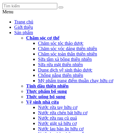
Menu
Trang chủ
Giới thiệu
Sản phẩm
Chăm sóc cơ thể
Chăm sóc tóc thảo dược
Chăm sóc vóc dáng thiên nhiên
Chăm sóc toàn thân thiên nhiên
Sữa tắm xà bông thiên nhiên
Sữa rửa mặt thiên nhiên
Dung dịch vệ sinh thảo dược
Chống nắng thiên nhiên
Mỹ phẩm trang điểm thuần chay hữu cơ
Tinh dầu thiên nhiên
Thực phẩm bổ sung
Thức uống bổ sung
Vệ sinh nhà cửa
Nước rửa tay hữu cơ
Nước rửa chén bát hữu cơ
Nước rửa rau củ quả
Nước giặt xả hữu cơ
Nước lau bàn ăn hữu cơ