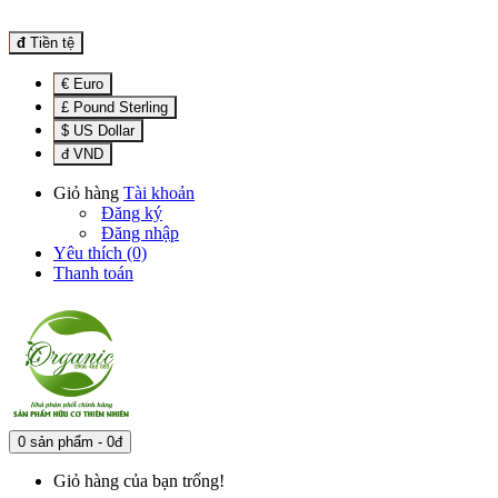
đ
Tiền tệ
€ Euro
£ Pound Sterling
$ US Dollar
đ VND
Giỏ hàng
Tài khoản
Đăng ký
Đăng nhập
Yêu thích (0)
Thanh toán
0 sản phẩm - 0đ
Giỏ hàng của bạn trống!