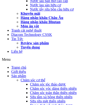
Nước lau bàn thờ cao cấp
Nước lau sàn hữu cơ
Nước tẩy rửa bồn cầu hữu cơ
Khuyến mãi
Hàng nhập khẩu Châu Âu
Hàng nhập khẩu Bhutan
Món ăn vặt
Tranh cát nghệ thuật
Diacom Technology CSSK
Tin Tức
Review sản phẩm
Tuyển dụng
Liên hệ
Menu
Trang chủ
Giới thiệu
Sản phẩm
Chăm sóc cơ thể
Chăm sóc tóc thảo dược
Chăm sóc vóc dáng thiên nhiên
Chăm sóc toàn thân thiên nhiên
Sữa tắm xà bông thiên nhiên
Sữa rửa mặt thiên nhiên