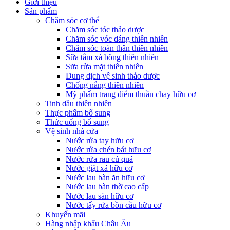
Giới thiệu
Sản phẩm
Chăm sóc cơ thể
Chăm sóc tóc thảo dược
Chăm sóc vóc dáng thiên nhiên
Chăm sóc toàn thân thiên nhiên
Sữa tắm xà bông thiên nhiên
Sữa rửa mặt thiên nhiên
Dung dịch vệ sinh thảo dược
Chống nắng thiên nhiên
Mỹ phẩm trang điểm thuần chay hữu cơ
Tinh dầu thiên nhiên
Thực phẩm bổ sung
Thức uống bổ sung
Vệ sinh nhà cửa
Nước rửa tay hữu cơ
Nước rửa chén bát hữu cơ
Nước rửa rau củ quả
Nước giặt xả hữu cơ
Nước lau bàn ăn hữu cơ
Nước lau bàn thờ cao cấp
Nước lau sàn hữu cơ
Nước tẩy rửa bồn cầu hữu cơ
Khuyến mãi
Hàng nhập khẩu Châu Âu