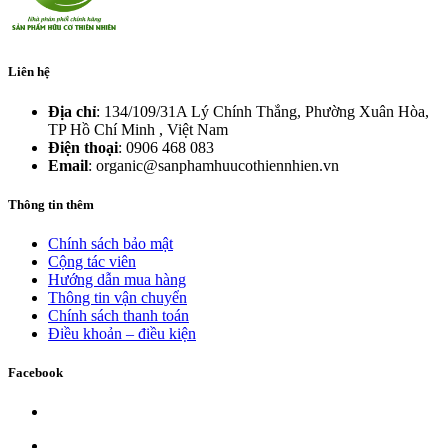
Liên hệ
Địa chỉ
: 134/109/31A Lý Chính Thắng, Phường Xuân Hòa,
TP Hồ Chí Minh , Việt Nam
Điện thoại
: 0906 468 083
Email
: organic@sanphamhuucothiennhien.vn
Thông tin thêm
Chính sách bảo mật
Cộng tác viên
Hướng dẫn mua hàng
Thông tin vận chuyển
Chính sách thanh toán
Điều khoản – điều kiện
Facebook