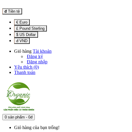
đ
Tiền tệ
€ Euro
£ Pound Sterling
$ US Dollar
đ VND
Giỏ hàng
Tài khoản
Đăng ký
Đăng nhập
Yêu thích (0)
Thanh toán
0 sản phẩm - 0đ
Giỏ hàng của bạn trống!