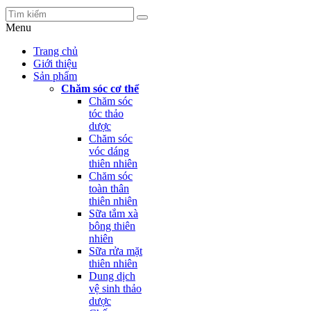
Menu
Trang chủ
Giới thiệu
Sản phẩm
Chăm sóc cơ thể
Chăm sóc
tóc thảo
dược
Chăm sóc
vóc dáng
thiên nhiên
Chăm sóc
toàn thân
thiên nhiên
Sữa tắm xà
bông thiên
nhiên
Sữa rửa mặt
thiên nhiên
Dung dịch
vệ sinh thảo
dược