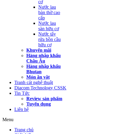
cơ
Nước lau
bàn thờ cao
cấp
Nước lau
sàn hữu cơ
Nước tẩy
rửa bồn cầu
hữu cơ
Khuyến mãi
Hàng nhập khẩu
Châu Âu
Hàng nhập khẩu
Bhutan
Món ăn vặt
Tranh cát nghệ thuật
Diacom Technology CSSK
Tin Tức
Review sản phẩm
Tuyển dụng
Liên hệ
Menu
Trang chủ