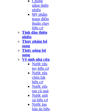
Chống
nắng thiên
nhiên
Mỹ phẩm
trang điểm
thuần chay
hữu cơ
Tinh dầu thiên
nhiên
Thực phẩm bổ
sung
Thức uống bổ
sung
Vệ sinh nhà cửa
Nước rửa
tay hữu cơ
Nước rửa
chén bát
hữu cơ
Nước rửa
rau củ quả
Nước giặt
xả hữu cơ
Nước lau
bàn ăn hữu