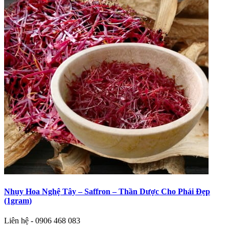
Nhụy Hoa Nghệ Tây – Saffron – Thần Dược Cho Phái Đẹp
(1gram)
Liên hệ - 0906 468 083