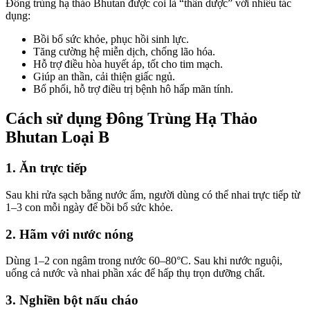
Đông trùng hạ thảo Bhutan được coi là “thần dược” với nhiều tác
dụng:
Bồi bổ sức khỏe, phục hồi sinh lực.
Tăng cường hệ miễn dịch, chống lão hóa.
Hỗ trợ điều hòa huyết áp, tốt cho tim mạch.
Giúp an thần, cải thiện giấc ngủ.
Bổ phổi, hỗ trợ điều trị bệnh hô hấp mãn tính.
Cách sử dụng Đông Trùng Hạ Thảo
Bhutan Loại B
1. Ăn trực tiếp
Sau khi rửa sạch bằng nước ấm, người dùng có thể nhai trực tiếp từ
1–3 con mỗi ngày để bồi bổ sức khỏe.
2. Hãm với nước nóng
Dùng 1–2 con ngâm trong nước 60–80°C. Sau khi nước nguội,
uống cả nước và nhai phần xác để hấp thụ trọn dưỡng chất.
3. Nghiền bột nấu cháo