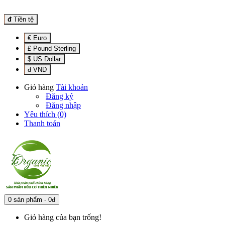
đ
Tiền tệ
€ Euro
£ Pound Sterling
$ US Dollar
đ VND
Giỏ hàng
Tài khoản
Đăng ký
Đăng nhập
Yêu thích (0)
Thanh toán
0 sản phẩm - 0đ
Giỏ hàng của bạn trống!