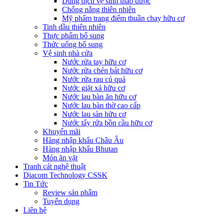
Dung dịch vệ sinh thảo dược
Chống nắng thiên nhiên
Mỹ phẩm trang điểm thuần chay hữu cơ
Tinh dầu thiên nhiên
Thực phẩm bổ sung
Thức uống bổ sung
Vệ sinh nhà cửa
Nước rửa tay hữu cơ
Nước rửa chén bát hữu cơ
Nước rửa rau củ quả
Nước giặt xả hữu cơ
Nước lau bàn ăn hữu cơ
Nước lau bàn thờ cao cấp
Nước lau sàn hữu cơ
Nước tẩy rửa bồn cầu hữu cơ
Khuyến mãi
Hàng nhập khẩu Châu Âu
Hàng nhập khẩu Bhutan
Món ăn vặt
Tranh cát nghệ thuật
Diacom Technology CSSK
Tin Tức
Review sản phẩm
Tuyển dụng
Liên hệ