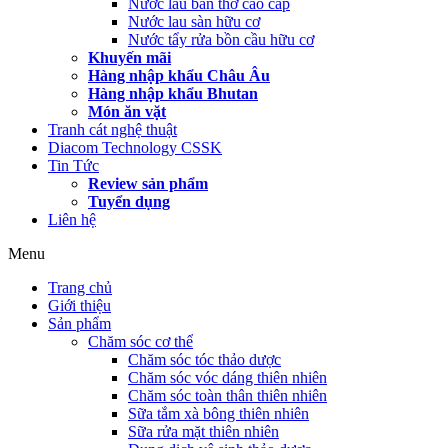
Nước lau bàn thờ cao cấp
Nước lau sàn hữu cơ
Nước tẩy rửa bồn cầu hữu cơ
Khuyến mãi
Hàng nhập khẩu Châu Âu
Hàng nhập khẩu Bhutan
Món ăn vặt
Tranh cát nghệ thuật
Diacom Technology CSSK
Tin Tức
Review sản phẩm
Tuyển dụng
Liên hệ
Menu
Trang chủ
Giới thiệu
Sản phẩm
Chăm sóc cơ thể
Chăm sóc tóc thảo dược
Chăm sóc vóc dáng thiên nhiên
Chăm sóc toàn thân thiên nhiên
Sữa tắm xà bông thiên nhiên
Sữa rửa mặt thiên nhiên