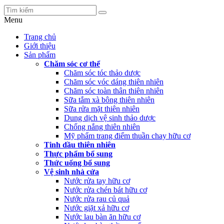
Menu
Trang chủ
Giới thiệu
Sản phẩm
Chăm sóc cơ thể
Chăm sóc tóc thảo dược
Chăm sóc vóc dáng thiên nhiên
Chăm sóc toàn thân thiên nhiên
Sữa tắm xà bông thiên nhiên
Sữa rửa mặt thiên nhiên
Dung dịch vệ sinh thảo dược
Chống nắng thiên nhiên
Mỹ phẩm trang điểm thuần chay hữu cơ
Tinh dầu thiên nhiên
Thực phẩm bổ sung
Thức uống bổ sung
Vệ sinh nhà cửa
Nước rửa tay hữu cơ
Nước rửa chén bát hữu cơ
Nước rửa rau củ quả
Nước giặt xả hữu cơ
Nước lau bàn ăn hữu cơ