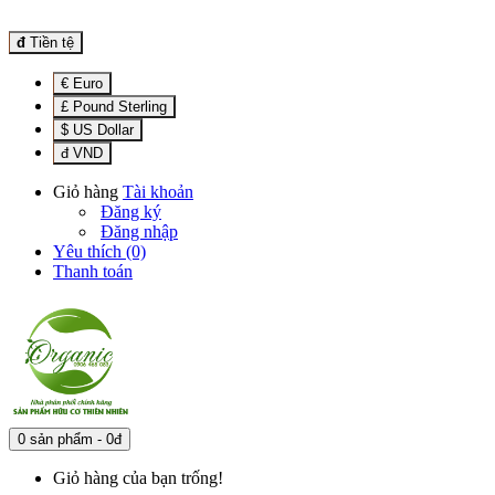
đ
Tiền tệ
€ Euro
£ Pound Sterling
$ US Dollar
đ VND
Giỏ hàng
Tài khoản
Đăng ký
Đăng nhập
Yêu thích (0)
Thanh toán
0 sản phẩm - 0đ
Giỏ hàng của bạn trống!