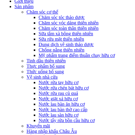
Giới thiệu
Sản phẩm
Chăm sóc cơ thể
Chăm sóc tóc thảo dược
Chăm sóc vóc dáng thiên nhiên
Chăm sóc toàn thân thiên nhiên
Sữa tắm xà bông thiên nhiên
Sữa rửa mặt thiên nhiên
Dung dịch vệ sinh thảo dược
Chống nắng thiên nhiên
Mỹ phẩm trang điểm thuần chay hữu cơ
Tinh dầu thiên nhiên
Thực phẩm bổ sung
Thức uống bổ sung
Vệ sinh nhà cửa
Nước rửa tay hữu cơ
Nước rửa chén bát hữu cơ
Nước rửa rau củ quả
Nước giặt xả hữu cơ
Nước lau bàn ăn hữu cơ
Nước lau bàn thờ cao cấp
Nước lau sàn hữu cơ
Nước tẩy rửa bồn cầu hữu cơ
Khuyến mãi
Hàng nhập khẩu Châu Âu