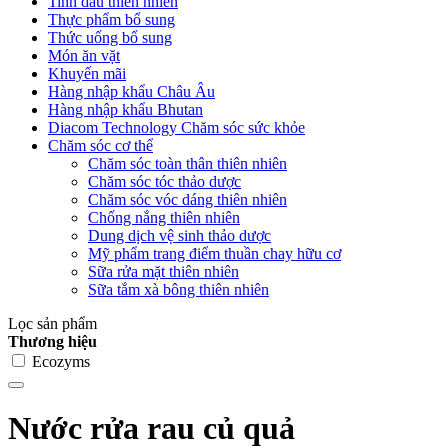
Tinh dầu thiên nhiên
Thực phẩm bổ sung
Thức uống bổ sung
Món ăn vặt
Khuyến mãi
Hàng nhập khẩu Châu Âu
Hàng nhập khẩu Bhutan
Diacom Technology Chăm sóc sức khỏe
Chăm sóc cơ thể
Chăm sóc toàn thân thiên nhiên
Chăm sóc tóc thảo dược
Chăm sóc vóc dáng thiên nhiên
Chống nắng thiên nhiên
Dung dịch vệ sinh thảo dược
Mỹ phẩm trang điểm thuần chay hữu cơ
Sữa rửa mặt thiên nhiên
Sữa tắm xà bông thiên nhiên
Lọc sản phẩm
Thương hiệu
Ecozyms
Nước rửa rau củ quả