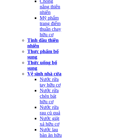
Chống
nắng thiên
nhiên
Mỹ phẩm
trang điểm
thuần chay
hữu cơ
Tinh dầu thiên
nhiên
Thực phẩm bổ
sung
Thức uống bổ
sung
Vệ sinh nhà cửa
Nước rửa
tay hữu cơ
Nước rửa
chén bát
hữu cơ
Nước rửa
rau củ quả
Nước giặt
xả hữu cơ
Nước lau
bàn ăn hữu