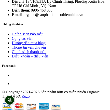
Địa chỉ
: 134/109/31A Lý Chính Thắng, Phường Xuân Hòa,
TP Hồ Chí Minh , Việt Nam
Điện thoại
: 0906 468 083
Email
: organic@sanphamhuucothiennhien.vn
Thông tin thêm
Chính sách bảo mật
Cộng tác viên
Hướng dẫn mua hàng
Thông tin vận chuyển
Chính sách thanh toán
Điều khoản – điều kiện
Facebook
© Copyright 2021-2026 Sản phẩm hữu cơ thiên nhiên Organic.
Thiết kế bởi
Zozo