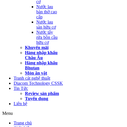
cơ
Nước lau
bàn thờ cao
cấp
Nước lau
sàn hữu cơ
Nước tẩy
rửa bồn cầu
hữu cơ
Khuyến mãi
Hàng nhập khẩu
Châu Âu
Hàng nhập khẩu
Bhutan
Món ăn vặt
Tranh cát nghệ thuật
Diacom Technology CSSK
Tin Tức
Review sản phẩm
Tuyển dụng
Liên hệ
Menu
Trang chủ