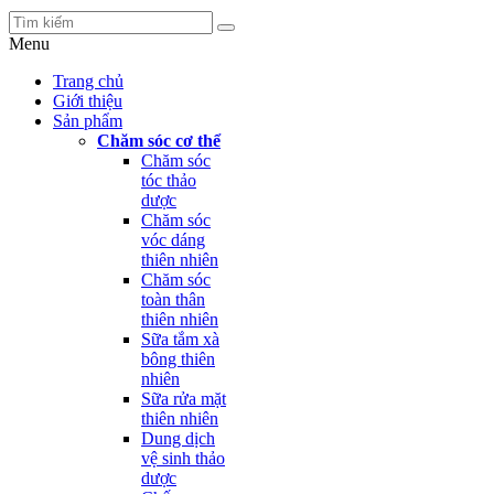
Menu
Trang chủ
Giới thiệu
Sản phẩm
Chăm sóc cơ thể
Chăm sóc
tóc thảo
dược
Chăm sóc
vóc dáng
thiên nhiên
Chăm sóc
toàn thân
thiên nhiên
Sữa tắm xà
bông thiên
nhiên
Sữa rửa mặt
thiên nhiên
Dung dịch
vệ sinh thảo
dược