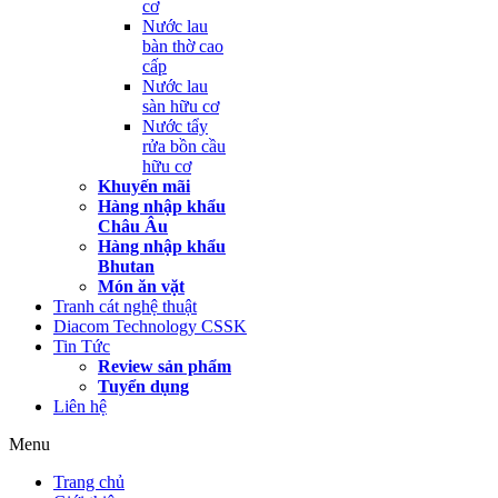
cơ
Nước lau
bàn thờ cao
cấp
Nước lau
sàn hữu cơ
Nước tẩy
rửa bồn cầu
hữu cơ
Khuyến mãi
Hàng nhập khẩu
Châu Âu
Hàng nhập khẩu
Bhutan
Món ăn vặt
Tranh cát nghệ thuật
Diacom Technology CSSK
Tin Tức
Review sản phẩm
Tuyển dụng
Liên hệ
Menu
Trang chủ