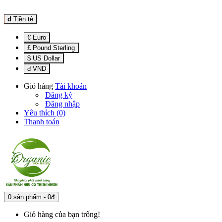
đ
Tiền tệ
€ Euro
£ Pound Sterling
$ US Dollar
đ VND
Giỏ hàng
Tài khoản
Đăng ký
Đăng nhập
Yêu thích (0)
Thanh toán
0 sản phẩm - 0đ
Giỏ hàng của bạn trống!