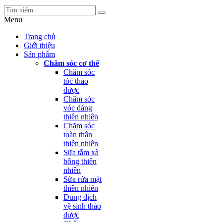
Menu
Trang chủ
Giới thiệu
Sản phẩm
Chăm sóc cơ thể
Chăm sóc
tóc thảo
dược
Chăm sóc
vóc dáng
thiên nhiên
Chăm sóc
toàn thân
thiên nhiên
Sữa tắm xà
bông thiên
nhiên
Sữa rửa mặt
thiên nhiên
Dung dịch
vệ sinh thảo
dược