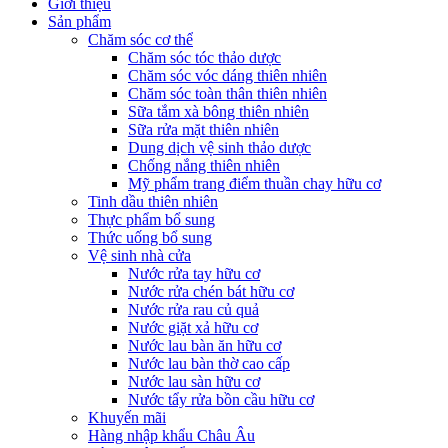
Giới thiệu
Sản phẩm
Chăm sóc cơ thể
Chăm sóc tóc thảo dược
Chăm sóc vóc dáng thiên nhiên
Chăm sóc toàn thân thiên nhiên
Sữa tắm xà bông thiên nhiên
Sữa rửa mặt thiên nhiên
Dung dịch vệ sinh thảo dược
Chống nắng thiên nhiên
Mỹ phẩm trang điểm thuần chay hữu cơ
Tinh dầu thiên nhiên
Thực phẩm bổ sung
Thức uống bổ sung
Vệ sinh nhà cửa
Nước rửa tay hữu cơ
Nước rửa chén bát hữu cơ
Nước rửa rau củ quả
Nước giặt xả hữu cơ
Nước lau bàn ăn hữu cơ
Nước lau bàn thờ cao cấp
Nước lau sàn hữu cơ
Nước tẩy rửa bồn cầu hữu cơ
Khuyến mãi
Hàng nhập khẩu Châu Âu