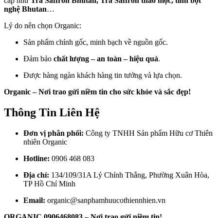
cấp như
Trà Saffron Bhutan, Trà Saffron thảo mộc, tinh bột
nghệ Bhutan
…
Lý do nên chọn Organic:
Sản phẩm chính gốc, minh bạch về nguồn gốc.
Đảm bảo
chất lượng – an toàn – hiệu quả
.
Được hàng ngàn khách hàng tin tưởng và lựa chọn.
Organic – Nơi trao gửi niềm tin cho sức khỏe và sắc đẹp!
Thông Tin Liên Hệ
Đơn vị phân phối:
Công ty TNHH Sản phẩm Hữu cơ Thiên
nhiên Organic
Hotline:
0906 468 083
Địa chỉ:
134/109/31A Lý Chính Thắng, Phường Xuân Hòa,
TP Hồ Chí Minh
Email:
organic@sanphamhuucothiennhien.vn
ORGANIC 0906468083 – Nơi trao gửi niềm tin!