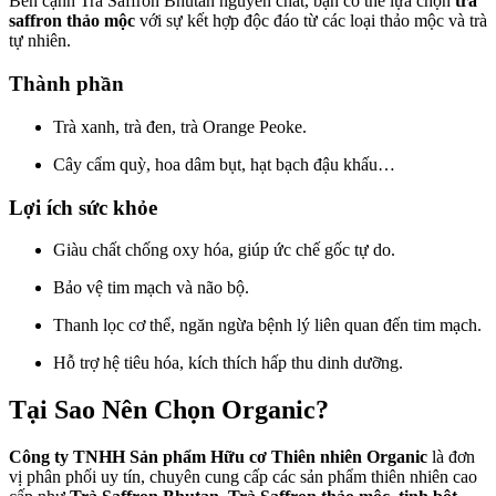
Bên cạnh Trà Saffron Bhutan nguyên chất, bạn có thể lựa chọn
trà
saffron thảo mộc
với sự kết hợp độc đáo từ các loại thảo mộc và trà
tự nhiên.
Thành phần
Trà xanh, trà đen, trà Orange Peoke.
Cây cẩm quỳ, hoa dâm bụt, hạt bạch đậu khấu…
Lợi ích sức khỏe
Giàu chất chống oxy hóa, giúp ức chế gốc tự do.
Bảo vệ tim mạch và não bộ.
Thanh lọc cơ thể, ngăn ngừa bệnh lý liên quan đến tim mạch.
Hỗ trợ hệ tiêu hóa, kích thích hấp thu dinh dưỡng.
Tại Sao Nên Chọn Organic?
Công ty TNHH Sản phẩm Hữu cơ Thiên nhiên Organic
là đơn
vị phân phối uy tín, chuyên cung cấp các sản phẩm thiên nhiên cao