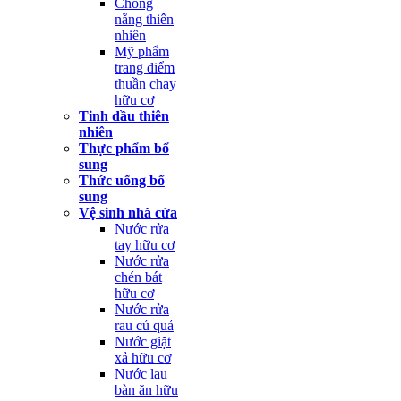
Chống
nắng thiên
nhiên
Mỹ phẩm
trang điểm
thuần chay
hữu cơ
Tinh dầu thiên
nhiên
Thực phẩm bổ
sung
Thức uống bổ
sung
Vệ sinh nhà cửa
Nước rửa
tay hữu cơ
Nước rửa
chén bát
hữu cơ
Nước rửa
rau củ quả
Nước giặt
xả hữu cơ
Nước lau
bàn ăn hữu