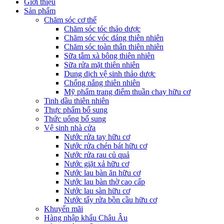
Giới thiệu
Sản phẩm
Chăm sóc cơ thể
Chăm sóc tóc thảo dược
Chăm sóc vóc dáng thiên nhiên
Chăm sóc toàn thân thiên nhiên
Sữa tắm xà bông thiên nhiên
Sữa rửa mặt thiên nhiên
Dung dịch vệ sinh thảo dược
Chống nắng thiên nhiên
Mỹ phẩm trang điểm thuần chay hữu cơ
Tinh dầu thiên nhiên
Thực phẩm bổ sung
Thức uống bổ sung
Vệ sinh nhà cửa
Nước rửa tay hữu cơ
Nước rửa chén bát hữu cơ
Nước rửa rau củ quả
Nước giặt xả hữu cơ
Nước lau bàn ăn hữu cơ
Nước lau bàn thờ cao cấp
Nước lau sàn hữu cơ
Nước tẩy rửa bồn cầu hữu cơ
Khuyến mãi
Hàng nhập khẩu Châu Âu