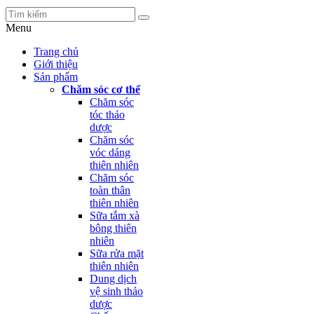
Menu
Trang chủ
Giới thiệu
Sản phẩm
Chăm sóc cơ thể
Chăm sóc
tóc thảo
dược
Chăm sóc
vóc dáng
thiên nhiên
Chăm sóc
toàn thân
thiên nhiên
Sữa tắm xà
bông thiên
nhiên
Sữa rửa mặt
thiên nhiên
Dung dịch
vệ sinh thảo
dược