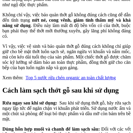
như ngộ độc thực phẩm.
Không chỉ vậy, việc bảo quản thớt gỗ không đúng cách cũng dễ dẫn
đến tình trạng
nứt nẻ, cong vênh, giảm tính thẩm mỹ và khả
năng sử dụng
. Điều này làm mất đi độ bền vốn có của thớt, buộc
bạn phải thay thế thớt mới thường xuyên, gây lãng phí không đáng
có.
Vì vậy, việc vệ sinh và bảo quản thớt gỗ đúng cách không chỉ giúp
giữ cho bề mặt thớt luôn sạch sẽ, ngăn ngừa vi khuẩn và nấm mốc,
mà còn kéo dài tuổi thọ của sản phẩm. Một chiếc thớt gỗ được chăm
sóc kỹ lưỡng sẽ đảm bảo an toàn thực phẩm, đồng thời giữ cho căn
bếp của bạn luôn ngăn nắp và gọn gàng.
Xem thêm:
Top 5 nước rửa chén organic an toàn chất lượng
Cách làm sạch thớt gỗ sau khi sử dụng
Rửa ngay sau khi sử dụng:
Sau khi sử dụng thớt gỗ, hãy rửa sạch
ngay lập tức để ngăn chặn vi khuẩn phát triển. Sử dụng nước ấm và
một chút xà phòng để loại bỏ thực phẩm và dầu mỡ còn bám trên bề
mặt.
Dùng hỗn hợp muối và chanh để làm sạch sâu:
Đối với các vết