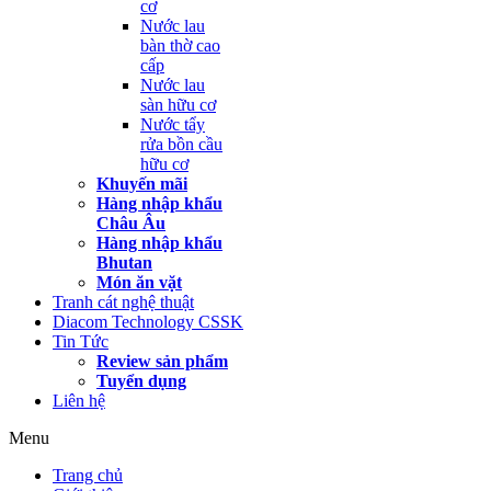
cơ
Nước lau
bàn thờ cao
cấp
Nước lau
sàn hữu cơ
Nước tẩy
rửa bồn cầu
hữu cơ
Khuyến mãi
Hàng nhập khẩu
Châu Âu
Hàng nhập khẩu
Bhutan
Món ăn vặt
Tranh cát nghệ thuật
Diacom Technology CSSK
Tin Tức
Review sản phẩm
Tuyển dụng
Liên hệ
Menu
Trang chủ