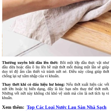
Thường xuyên bôi dầu lên thớt:
Bôi một lớp dầu thực vật như
dầu dừa hoặc dầu ô liu lên bề mặt thớt mỗi tháng một lần sẽ giúp
duy trì độ ẩm cần thiết và tránh nứt nẻ. Điều này cũng giúp thớt
chống lại sự xâm nhập của vi khuẩn.
Thay thớt khi có dấu hiệu hư hỏng:
Nếu thớt xuất hiện các vết
nứt lớn hoặc bị biến dạng, đây là lúc bạn nên thay thế thớt mới.
Những vết nứt này không chỉ khó vệ sinh mà còn là nơi tích tụ vi
khuẩn.
Xem thêm:
Top Các Loại Nước Lau Sàn Nhà Sạch