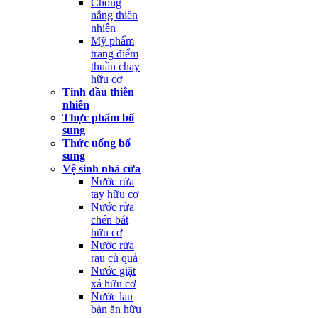
Chống
nắng thiên
nhiên
Mỹ phẩm
trang điểm
thuần chay
hữu cơ
Tinh dầu thiên
nhiên
Thực phẩm bổ
sung
Thức uống bổ
sung
Vệ sinh nhà cửa
Nước rửa
tay hữu cơ
Nước rửa
chén bát
hữu cơ
Nước rửa
rau củ quả
Nước giặt
xả hữu cơ
Nước lau
bàn ăn hữu