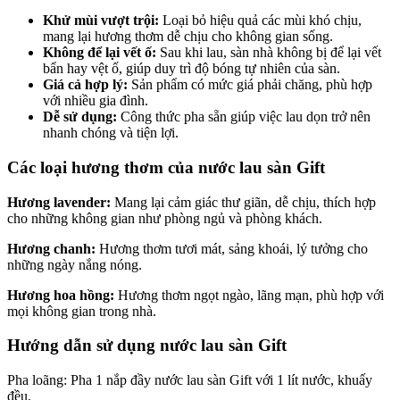
Khử mùi vượt trội:
Loại bỏ hiệu quả các mùi khó chịu,
mang lại hương thơm dễ chịu cho không gian sống.
Không để lại vết ố:
Sau khi lau, sàn nhà không bị để lại vết
bẩn hay vệt ố, giúp duy trì độ bóng tự nhiên của sàn.
Giá cả hợp lý:
Sản phẩm có mức giá phải chăng, phù hợp
với nhiều gia đình.
Dễ sử dụng:
Công thức pha sẵn giúp việc lau dọn trở nên
nhanh chóng và tiện lợi.
Các loại hương thơm của nước lau sàn Gift
Hương lavender:
Mang lại cảm giác thư giãn, dễ chịu, thích hợp
cho những không gian như phòng ngủ và phòng khách.
Hương chanh:
Hương thơm tươi mát, sảng khoái, lý tưởng cho
những ngày nắng nóng.
Hương hoa hồng:
Hương thơm ngọt ngào, lãng mạn, phù hợp với
mọi không gian trong nhà.
Hướng dẫn sử dụng nước lau sàn Gift
Pha loãng: Pha 1 nắp đầy nước lau sàn Gift với 1 lít nước, khuấy
đều.