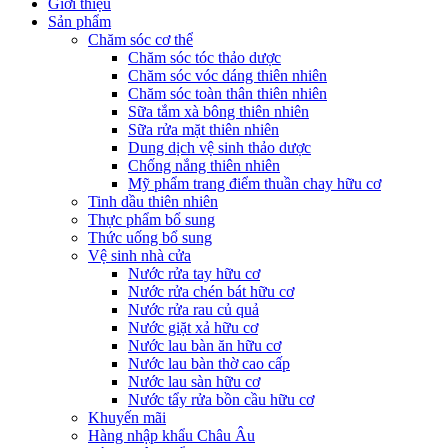
Giới thiệu
Sản phẩm
Chăm sóc cơ thể
Chăm sóc tóc thảo dược
Chăm sóc vóc dáng thiên nhiên
Chăm sóc toàn thân thiên nhiên
Sữa tắm xà bông thiên nhiên
Sữa rửa mặt thiên nhiên
Dung dịch vệ sinh thảo dược
Chống nắng thiên nhiên
Mỹ phẩm trang điểm thuần chay hữu cơ
Tinh dầu thiên nhiên
Thực phẩm bổ sung
Thức uống bổ sung
Vệ sinh nhà cửa
Nước rửa tay hữu cơ
Nước rửa chén bát hữu cơ
Nước rửa rau củ quả
Nước giặt xả hữu cơ
Nước lau bàn ăn hữu cơ
Nước lau bàn thờ cao cấp
Nước lau sàn hữu cơ
Nước tẩy rửa bồn cầu hữu cơ
Khuyến mãi
Hàng nhập khẩu Châu Âu