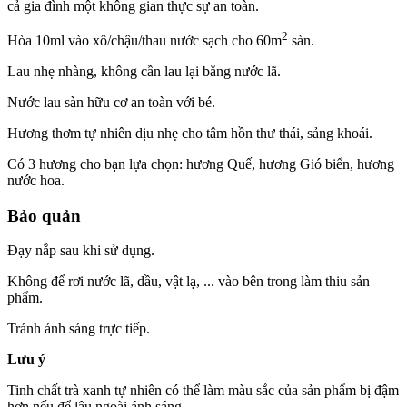
cả gia đình một không gian thực sự an toàn.
2
Hòa 10ml vào xô/chậu/thau nước sạch cho 60m
sàn.
Lau nhẹ nhàng, không cần lau lại bằng nước lã.
Nước lau sàn hữu cơ an toàn với bé.
Hương thơm tự nhiên dịu nhẹ cho tâm hồn thư thái, sảng khoái.
Có 3 hương cho bạn lựa chọn: hương Quế, hương Gió biển, hương
nước hoa.
Bảo quản
Đạy nắp sau khi sử dụng.
Không để rơi nước lã, dầu, vật lạ, ... vào bên trong làm thiu sản
phẩm.
Tránh ánh sáng trực tiếp.
Lưu ý
Tinh chất trà xanh tự nhiên có thể làm màu sắc của sản phẩm bị đậm
hơn nếu để lâu ngoài ánh sáng.