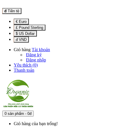
đ
Tiền tệ
€ Euro
£ Pound Sterling
$ US Dollar
đ VND
Giỏ hàng
Tài khoản
Đăng ký
Đăng nhập
Yêu thích (0)
Thanh toán
0 sản phẩm - 0đ
Giỏ hàng của bạn trống!