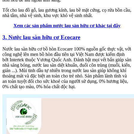
Tốt cho lau đồ gỗ, lau gương kính, lau bề mặt cứng, cọ rửa bồn cầu,
nhà tắm, nhà vệ sinh, khu vực khó vệ sinh nhất.
Xem các sản phẩm nước lau sàn hữu cơ khác tại đây
3. Nước lau sàn hữu cơ Ecocare
Nước lau sàn hữu cơ bồ hòn Ecocare 100% nguồn gốc thực vật, với
công nghệ lên men bồ hòn đầu tiên tại Việt Nam được kiểm định
bởi Intertek thuộc Vương Quốc Anh. Đánh bật mọi vết bẩn giúp sàn
nhà sáng bóng, nước lau sàn diệt khuẩn, đuổi côn trùng (muỗi, kiến,
gián ...). Mùi tinh dầu tự nhiên trong nước lau sàn giúp không khí
thoáng mát và đặc biệt an toàn cho trẻ nhỏ. Sản phẩm lành tính và
an toàn tuyệt đối cho sức khoẻ của người sử dụng, 0% hương liệu,
0% chất tạo màu, 0% hóa chất độc hại.