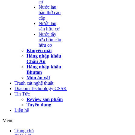
cơ
Nước lau
bàn thờ cao
cấp
Nước lau
sàn hữu cơ
Nước tẩy
rửa bồn cầu
hữu cơ
Khuyến mãi
Hàng nhập khẩu
Châu Âu
Hàng nhập khẩu
Bhutan
Món ăn vặt
Tranh cát nghệ thuật
Diacom Technology CSSK
Tin Tức
Review sản phẩm
Tuyển dụng
Liên hệ
Menu
Trang chủ