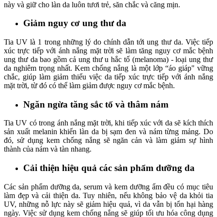
này và giữ cho làn da luôn tươi trẻ, săn chắc và căng mịn.
Giảm nguy cơ ung thư da
Tia UV là 1 trong những lý do chính dẫn tới ung thư da. Việc tiếp
xúc trực tiếp với ánh nắng mặt trời sẽ làm tăng nguy cơ mắc bệnh
ung thư da bao gồm cả ung thư u hắc tố (melanoma) - loại ung thư
da nghiêm trọng nhất. Kem chống nắng là một lớp “áo giáp" vững
chắc, giúp làm giảm thiểu việc da tiếp xúc trực tiếp với ánh nắng
mặt trời, từ đó có thể làm giảm được nguy cơ mắc bệnh.
Ngăn ngừa tăng sắc tố và thâm nám
Tia UV có trong ánh nắng mặt trời, khi tiếp xúc với da sẽ kích thích
sản xuất melanin khiến làn da bị sạm đen và nám từng mảng. Do
đó, sử dụng kem chống nắng sẽ ngăn cản và làm giảm sự hình
thành của nám và tàn nhang.
Cải thiện hiệu quả các sản phẩm dưỡng da
Các sản phẩm dưỡng da, serum và kem dưỡng ẩm đều có mục tiêu
làm đẹp và cải thiện da. Tuy nhiên, nếu không bảo vệ da khỏi tia
UV, những nỗ lực này sẽ giảm hiệu quả, vì da vẫn bị tổn hại hàng
ngày. Việc sử dụng kem chống nắng sẽ giúp tối ưu hóa công dụng