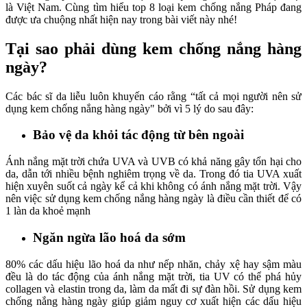
là Việt Nam. Cùng tìm hiểu top 8 loại kem chống nắng Pháp đang
được ưa chuộng nhất hiện nay trong bài viết này nhé!
Tại sao phải dùng kem chống nắng hàng
ngày?
Các bác sĩ da liễu luôn khuyến cáo rằng “tất cả mọi người nên sử
dụng kem chống nắng hàng ngày" bởi vì 5 lý do sau đây:
Bảo vệ da khỏi tác động từ bên ngoài
Ánh nắng mặt trời chứa UVA và UVB có khả năng gây tổn hại cho
da, dẫn tới nhiều bệnh nghiêm trọng về da. Trong đó tia UVA xuất
hiện xuyên suốt cả ngày kể cả khi không có ánh nắng mặt trời. Vậy
nên việc sử dụng kem chống nắng hàng ngày là điều cần thiết để có
1 làn da khoẻ mạnh
Ngăn ngừa lão hoá da sớm
80% các dấu hiệu lão hoá da như nếp nhăn, chảy xệ hay sậm màu
đều là do tác động của ánh nắng mặt trời, tia UV có thể phá hủy
collagen và elastin trong da, làm da mất đi sự đàn hồi. Sử dụng kem
chống nắng hàng ngày giúp giảm nguy cơ xuất hiện các dấu hiệu