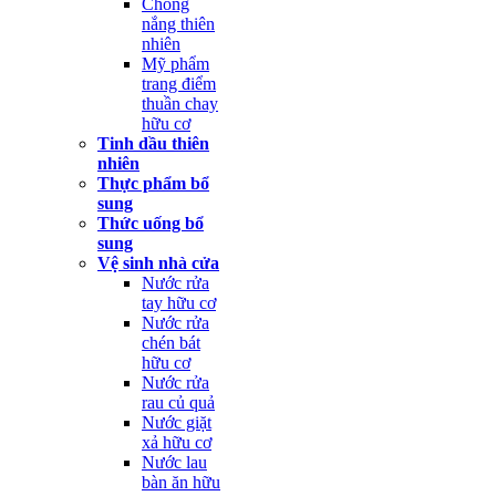
Chống
nắng thiên
nhiên
Mỹ phẩm
trang điểm
thuần chay
hữu cơ
Tinh dầu thiên
nhiên
Thực phẩm bổ
sung
Thức uống bổ
sung
Vệ sinh nhà cửa
Nước rửa
tay hữu cơ
Nước rửa
chén bát
hữu cơ
Nước rửa
rau củ quả
Nước giặt
xả hữu cơ
Nước lau
bàn ăn hữu