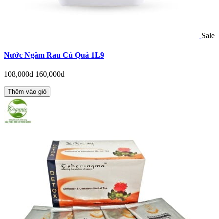
Sale
Nước Ngâm Rau Củ Quả 1L9
108,000đ
160,000đ
Thêm vào giỏ