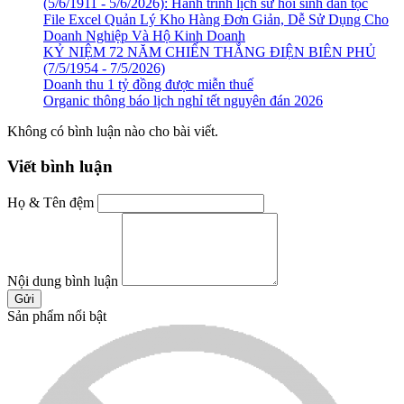
(5/6/1911 - 5/6/2026): Hành trình lịch sử hồi sinh dân tộc
File Excel Quản Lý Kho Hàng Đơn Giản, Dễ Sử Dụng Cho
Doanh Nghiệp Và Hộ Kinh Doanh
KỶ NIỆM 72 NĂM CHIẾN THẮNG ĐIỆN BIÊN PHỦ
(7/5/1954 - 7/5/2026)
Doanh thu 1 tỷ đồng được miễn thuế
Organic thông báo lịch nghỉ tết nguyên đán 2026
Không có bình luận nào cho bài viết.
Viết bình luận
Họ & Tên đệm
Nội dung bình luận
Gửi
Sản phẩm nổi bật