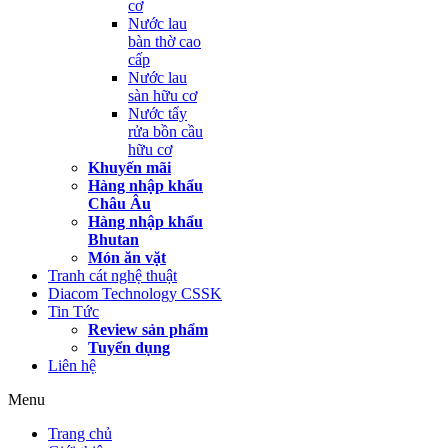
cơ
Nước lau
bàn thờ cao
cấp
Nước lau
sàn hữu cơ
Nước tẩy
rửa bồn cầu
hữu cơ
Khuyến mãi
Hàng nhập khẩu
Châu Âu
Hàng nhập khẩu
Bhutan
Món ăn vặt
Tranh cát nghệ thuật
Diacom Technology CSSK
Tin Tức
Review sản phẩm
Tuyển dụng
Liên hệ
Menu
Trang chủ