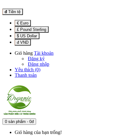
đ
Tiền tệ
€ Euro
£ Pound Sterling
$ US Dollar
đ VND
Giỏ hàng
Tài khoản
Đăng ký
Đăng nhập
Yêu thích (0)
Thanh toán
0 sản phẩm - 0đ
Giỏ hàng của bạn trống!