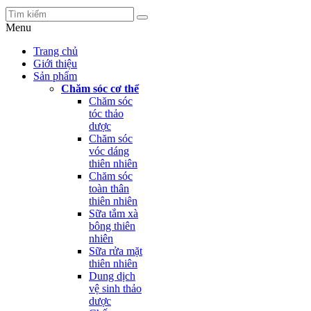
Menu
Trang chủ
Giới thiệu
Sản phẩm
Chăm sóc cơ thể
Chăm sóc
tóc thảo
dược
Chăm sóc
vóc dáng
thiên nhiên
Chăm sóc
toàn thân
thiên nhiên
Sữa tắm xà
bông thiên
nhiên
Sữa rửa mặt
thiên nhiên
Dung dịch
vệ sinh thảo
dược