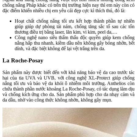
chống nắng Pháp khác có trên thị trường hiện nay thì em này còn có
đặc điểm khiến nhiều chị em yêu cái đẹp cực kì thích thú, đó là:
Hoạt chất chống nắng tối ưu kết hợp thành phần tự nhiên
giúp giúp
dự phòng tái nám, chống tăng sắc tố
sau các tổn
thương điều trị bằng laser, lăn kim, vi kim, peel da,…
Công nghệ nano siêu thẩm thấu
độc quyền giúp kem chống
nắng hấp thu nhanh, kiềm dầu nên không gây bóng nhờn, bết
dính, và đặc biệt không để lại vệt trắng trên da.
La Roche-Posay
Sản phẩm này được biết đến với khả năng bảo vệ da cao trước tác
hại của tia UVA và UVB, với công nghệ XL-Protect giúp chống
nắng tối ưu và bảo vệ da khỏi ô nhiễm môi trường. Anthelios còn
chứa thành phần nước khoáng La Roche-Posay, có tác dụng làm dịu
và chống kích ứng cho da. Sản phẩm phù hợp cho da nhạy cảm và
da dầu, nhờ vào công thức không nhờn, không gây mụn.