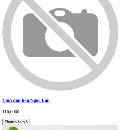
Tinh dầu hoa Ngọc Lan
116,000đ
Thêm vào giỏ