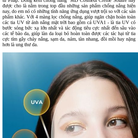
từ Pháp. Dòng kem chống nắng
MD Cosmedi Creme Solaire
này
được cho là nằm trong top đầu những sản phẩm chống nắng hiện
nay, do em nó có những tính năng ứng dụng vượt trội so với các sản
phẩm khác. Với 4 màng lọc chống nắng, giúp ngăn chặn hoàn toàn
các tia UV từ ánh nắng mặt trời bao gồm cả UVA1 - là tia UV có
bước sóng bức xạ lớn nhất và tác động tiêu cực nhất đến sâu vào
các tế bào da, giúp làn da loại bỏ hoàn toàn được các tác hại từ tia
cực tím gây cháy nắng, sạm da, nám, tàn nhang, đồi mồi hay nặng
hơn là ung thư da.