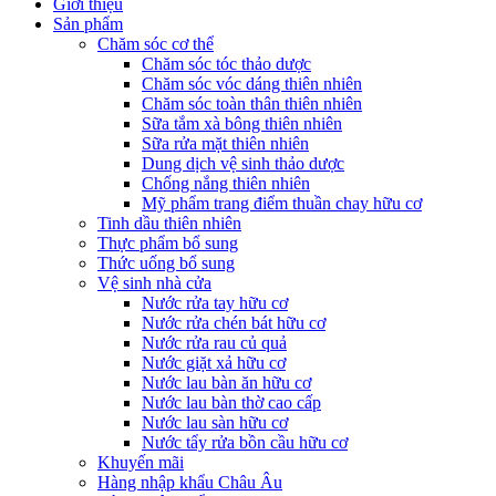
Giới thiệu
Sản phẩm
Chăm sóc cơ thể
Chăm sóc tóc thảo dược
Chăm sóc vóc dáng thiên nhiên
Chăm sóc toàn thân thiên nhiên
Sữa tắm xà bông thiên nhiên
Sữa rửa mặt thiên nhiên
Dung dịch vệ sinh thảo dược
Chống nắng thiên nhiên
Mỹ phẩm trang điểm thuần chay hữu cơ
Tinh dầu thiên nhiên
Thực phẩm bổ sung
Thức uống bổ sung
Vệ sinh nhà cửa
Nước rửa tay hữu cơ
Nước rửa chén bát hữu cơ
Nước rửa rau củ quả
Nước giặt xả hữu cơ
Nước lau bàn ăn hữu cơ
Nước lau bàn thờ cao cấp
Nước lau sàn hữu cơ
Nước tẩy rửa bồn cầu hữu cơ
Khuyến mãi
Hàng nhập khẩu Châu Âu