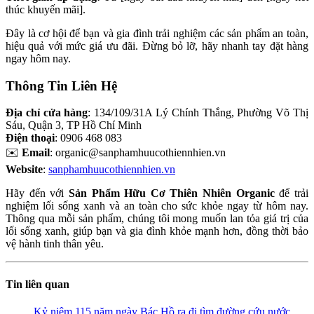
thúc khuyến mãi].
Đây là cơ hội để bạn và gia đình trải nghiệm các sản phẩm an toàn,
hiệu quả với mức giá ưu đãi. Đừng bỏ lỡ, hãy nhanh tay đặt hàng
ngay hôm nay.
Thông Tin Liên Hệ
Địa chỉ cửa hàng
: 134/109/31A Lý Chính Thắng, Phường Võ Thị
Sáu, Quận 3, TP Hồ Chí Minh
Điện thoại
: 0906 468 083
✉️
Email
:
organic@sanphamhuucothiennhien.vn
Website
:
sanphamhuucothiennhien.vn
Hãy đến với
Sản Phẩm Hữu Cơ Thiên Nhiên Organic
để trải
nghiệm lối sống xanh và an toàn cho sức khỏe ngay từ hôm nay.
Thông qua mỗi sản phẩm, chúng tôi mong muốn lan tỏa giá trị của
lối sống xanh, giúp bạn và gia đình khỏe mạnh hơn, đồng thời bảo
vệ hành tinh thân yêu.
Tin liên quan
Kỷ niệm 115 năm ngày Bác Hồ ra đi tìm đường cứu nước