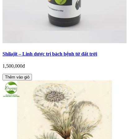
Shilajit – Linh dược trị bách bệnh từ đất trời
1,500,000đ
Thêm vào giỏ