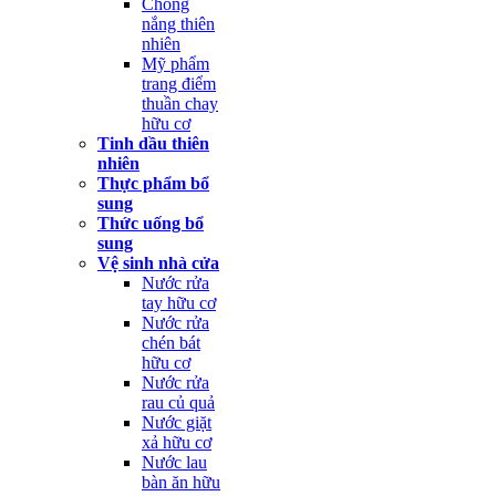
Chống
nắng thiên
nhiên
Mỹ phẩm
trang điểm
thuần chay
hữu cơ
Tinh dầu thiên
nhiên
Thực phẩm bổ
sung
Thức uống bổ
sung
Vệ sinh nhà cửa
Nước rửa
tay hữu cơ
Nước rửa
chén bát
hữu cơ
Nước rửa
rau củ quả
Nước giặt
xả hữu cơ
Nước lau
bàn ăn hữu