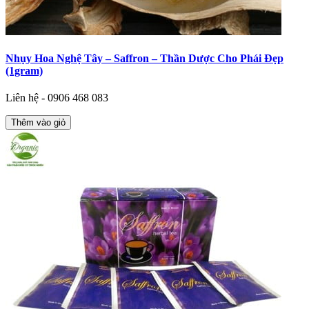
Nhụy Hoa Nghệ Tây – Saffron – Thần Dược Cho Phái Đẹp
(1gram)
Liên hệ - 0906 468 083
Thêm vào giỏ