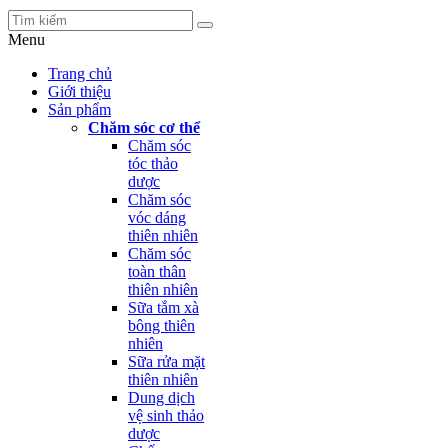
Menu
Trang chủ
Giới thiệu
Sản phẩm
Chăm sóc cơ thể
Chăm sóc
tóc thảo
dược
Chăm sóc
vóc dáng
thiên nhiên
Chăm sóc
toàn thân
thiên nhiên
Sữa tắm xà
bông thiên
nhiên
Sữa rửa mặt
thiên nhiên
Dung dịch
vệ sinh thảo
dược