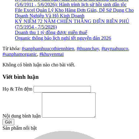
(5/6/1911 - 5/6/2026): Hành trình lịch sử hồi sinh dân tộc
File Excel Quản Lý Kho Hàng Đơn Giản, Dễ Sử Dụng Cho
Doanh Nghiệp Và Hộ Kinh Doanh
KỶ NIỆM 72 NĂM CHIẾN THẮNG ĐIỆN BIÊN PHỦ
(7/5/1954 - 7/5/2026)
Doanh thu 1 tỷ đồng được miễn thuế
Organic thông báo lịch nghỉ tết nguyên đán 2026
Từ khóa:
#sanphamhuucothiennhien
,
#thuanchay
,
#tayruahuuco
,
#sanphamorganic
,
#khuyenmai
Không có bình luận nào cho bài viết.
Viết bình luận
Họ & Tên đệm
Nội dung bình luận
Gửi
Sản phẩm nổi bật