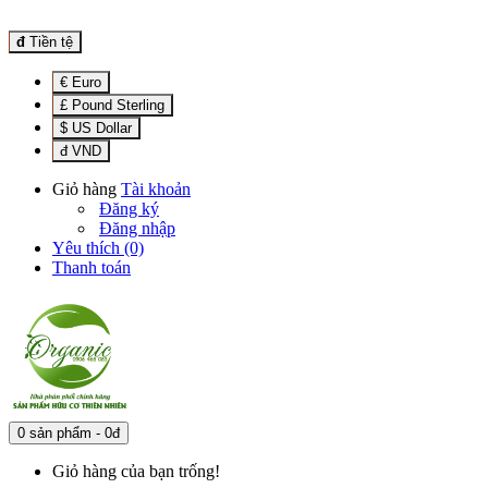
đ
Tiền tệ
€ Euro
£ Pound Sterling
$ US Dollar
đ VND
Giỏ hàng
Tài khoản
Đăng ký
Đăng nhập
Yêu thích (0)
Thanh toán
0 sản phẩm - 0đ
Giỏ hàng của bạn trống!