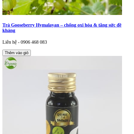
Trà Gooseberry Hymalayan – chống oxi hóa & tăng sức đề
kháng
Liên hệ - 0906 468 083
Thêm vào giỏ