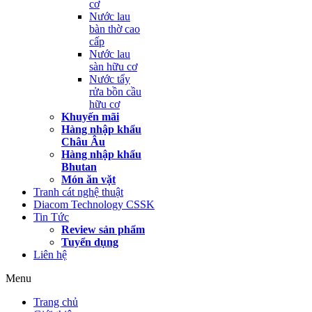
cơ
Nước lau
bàn thờ cao
cấp
Nước lau
sàn hữu cơ
Nước tẩy
rửa bồn cầu
hữu cơ
Khuyến mãi
Hàng nhập khẩu
Châu Âu
Hàng nhập khẩu
Bhutan
Món ăn vặt
Tranh cát nghệ thuật
Diacom Technology CSSK
Tin Tức
Review sản phẩm
Tuyển dụng
Liên hệ
Menu
Trang chủ