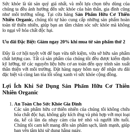
Sức khỏe là tài sản quý giá nhất, và mỗi lựa chọn tiêu dùng của
chúng ta đều ảnh hưởng đến sức khỏe của bản thân, gia đình cũng
như môi trường sống. Tại cửa hàng
Sản Phẩm Hữu Cơ Thiên
Nhiên Organic,
chúng tôi tự hào cung cấp những sản phẩm hoàn
toàn từ thiên nhiên, giúp bạn an tâm chăm sóc sức khỏe mà không
lo ngại về hóa chất độc hại.
Ưu đãi Đặc Biệt: Giảm ngay 20% khi m
ua từ sản phẩm thứ 2
Đây là cơ hội tuyệt vời để bạn vừa tiết kiệm, vừa sở hữu sản phẩm
chất lượng cao. Tất cả sản phẩm của chúng tôi đều được kiểm định
kỹ lưỡng, từ các nguyên liệu hữu cơ an toàn đến quy trình sản xuất
thân thiện với môi trường. Đặt hàng ngay hôm nay để nhận ưu đãi
đặc biệt và cùng lan tỏa lối sống xanh vì sức khỏe cộng đồng.
Lợi Ích Khi Sử Dụng Sản Phẩm Hữu Cơ Thiên
Nhiên Organic
An Toàn Cho Sức Khỏe Gia Đình
Các sản phẩm hữu cơ thiên nhiên của chúng tôi không chứa
hóa chất độc hại, không gây kích ứng và phù hợp với mọi loại
da, kể cả làn da nhạy cảm của trẻ nhỏ và người lớn tuổi.
Chúng tôi cam kết mang đến sản phẩm sạch, lành mạnh, giúp
bạn yên tâm khi sử dụng hằng ngày.