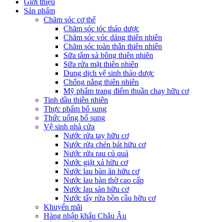
Giới thiệu
Sản phẩm
Chăm sóc cơ thể
Chăm sóc tóc thảo dược
Chăm sóc vóc dáng thiên nhiên
Chăm sóc toàn thân thiên nhiên
Sữa tắm xà bông thiên nhiên
Sữa rửa mặt thiên nhiên
Dung dịch vệ sinh thảo dược
Chống nắng thiên nhiên
Mỹ phẩm trang điểm thuần chay hữu cơ
Tinh dầu thiên nhiên
Thực phẩm bổ sung
Thức uống bổ sung
Vệ sinh nhà cửa
Nước rửa tay hữu cơ
Nước rửa chén bát hữu cơ
Nước rửa rau củ quả
Nước giặt xả hữu cơ
Nước lau bàn ăn hữu cơ
Nước lau bàn thờ cao cấp
Nước lau sàn hữu cơ
Nước tẩy rửa bồn cầu hữu cơ
Khuyến mãi
Hàng nhập khẩu Châu Âu