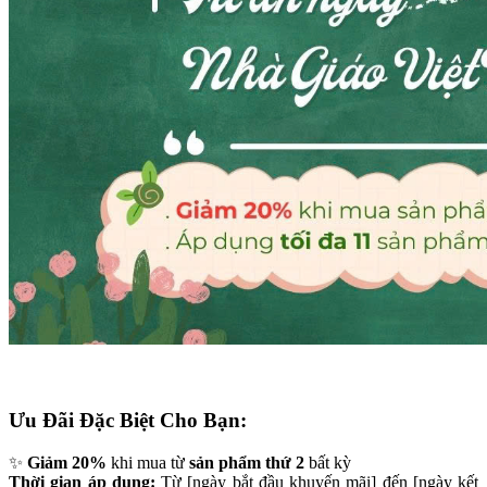
Ưu Đãi Đặc Biệt Cho Bạn:
✨
Giảm 20%
khi mua từ
sản phẩm thứ 2
bất kỳ
Thời gian áp dụng:
Từ [ngày bắt đầu khuyến mãi] đến [ngày kết