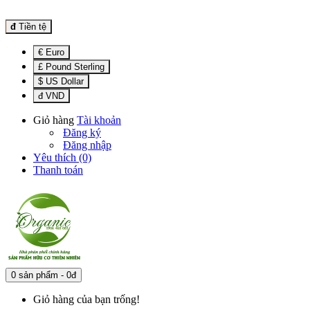
đ
Tiền tệ
€ Euro
£ Pound Sterling
$ US Dollar
đ VND
Giỏ hàng
Tài khoản
Đăng ký
Đăng nhập
Yêu thích (0)
Thanh toán
0 sản phẩm - 0đ
Giỏ hàng của bạn trống!