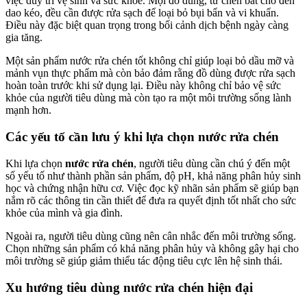
việc duy trì vệ sinh và sức khỏe. Mọi đồ dùng, từ chén bát cho đến
dao kéo, đều cần được rửa sạch để loại bỏ bụi bẩn và vi khuẩn.
Điều này đặc biệt quan trọng trong bối cảnh dịch bệnh ngày càng
gia tăng.
Một sản phẩm nước rửa chén tốt không chỉ giúp loại bỏ dầu mỡ và
mảnh vụn thực phẩm mà còn bảo đảm rằng đồ dùng được rửa sạch
hoàn toàn trước khi sử dụng lại. Điều này không chỉ bảo vệ sức
khỏe của người tiêu dùng mà còn tạo ra một môi trường sống lành
mạnh hơn.
Các yếu tố cần lưu ý khi lựa chọn nước rửa chén
Khi lựa chọn
nước rửa chén
, người tiêu dùng cần chú ý đến một
số yếu tố như thành phần sản phẩm, độ pH, khả năng phân hủy sinh
học và chứng nhận hữu cơ. Việc đọc kỹ nhãn sản phẩm sẽ giúp bạn
nắm rõ các thông tin cần thiết để đưa ra quyết định tốt nhất cho sức
khỏe của mình và gia đình.
Ngoài ra, người tiêu dùng cũng nên cân nhắc đến môi trường sống.
Chọn những sản phẩm có khả năng phân hủy và không gây hại cho
môi trường sẽ giúp giảm thiểu tác động tiêu cực lên hệ sinh thái.
Xu hướng tiêu dùng nước rửa chén hiện đại