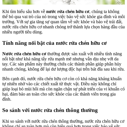
Khi tìm hiểu sâu hơn về
nước rửa chén hữu cơ
, chúng ta không
thể bỏ qua vai trò của nó trong việc bảo vệ sức khỏe gia đình và môi
trường. Với sự gia tăng sự quan tâm về sức khỏe và bảo vệ trái đất,
nước rửa chén hữu cơ nhanh chóng trở thành lựa chọn hàng đầu của
nhiều người tiêu dùng.
Tính năng nổi bật của nước rửa chén hữu cơ
Nước rửa chén hữu cơ
thường được sản xuất với nhiều tính năng
nổi bật như khả năng tẩy rửa mạnh mẽ nhưng vẫn dịu nhẹ với da
tay. Các sản phẩm này thường chứa các thành phần giúp phân hủy
nhanh chóng, không để lại dư lượng độc hại trên bát đĩa sau khi rửa.
Bên cạnh đó, nước rửa chén hữu cơ còn có khả năng kháng khuẩn
tự nhiên nhờ vào các chiết xuất từ thực vật. Điều này không chỉ
giúp loại bỏ mùi hôi mà còn ngăn chặn sự phát triển của vi khuẩn có
hại, đảm bảo an toàn cho sức khỏe của các thành viên trong gia
đình.
So sánh với nước rửa chén thông thường
Khi so sánh với nước rửa chén thông thường, nước rửa chén hữu cơ
không chỉ an toàn hơn mà còn hiệu quả hơn trong việc bảo vệ sức