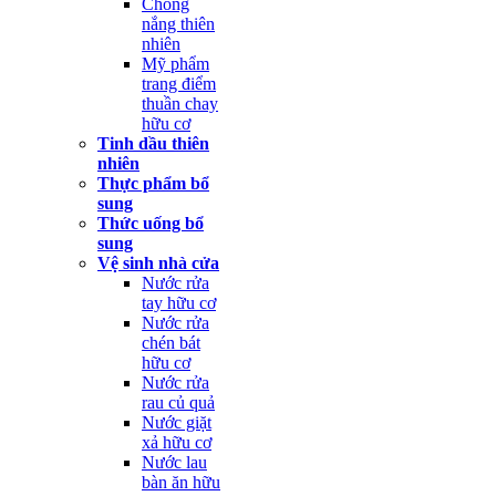
Chống
nắng thiên
nhiên
Mỹ phẩm
trang điểm
thuần chay
hữu cơ
Tinh dầu thiên
nhiên
Thực phẩm bổ
sung
Thức uống bổ
sung
Vệ sinh nhà cửa
Nước rửa
tay hữu cơ
Nước rửa
chén bát
hữu cơ
Nước rửa
rau củ quả
Nước giặt
xả hữu cơ
Nước lau
bàn ăn hữu