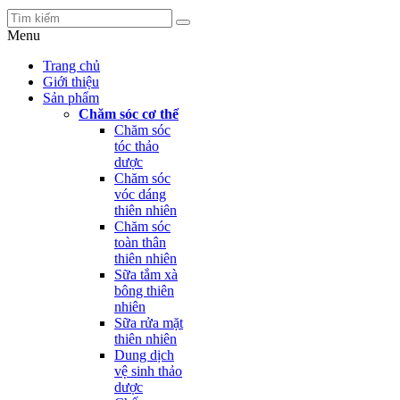
Menu
Trang chủ
Giới thiệu
Sản phẩm
Chăm sóc cơ thể
Chăm sóc
tóc thảo
dược
Chăm sóc
vóc dáng
thiên nhiên
Chăm sóc
toàn thân
thiên nhiên
Sữa tắm xà
bông thiên
nhiên
Sữa rửa mặt
thiên nhiên
Dung dịch
vệ sinh thảo
dược