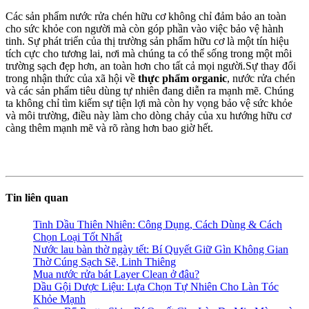
Các sản phẩm nước rửa chén hữu cơ không chỉ đảm bảo an toàn
cho sức khỏe con người mà còn góp phần vào việc bảo vệ hành
tinh. Sự phát triển của thị trường sản phẩm hữu cơ là một tín hiệu
tích cực cho tương lai, nơi mà chúng ta có thể sống trong một môi
trường sạch đẹp hơn, an toàn hơn cho tất cả mọi người.Sự thay đổi
trong nhận thức của xã hội về
thực phẩm organic
, nước rửa chén
và các sản phẩm tiêu dùng tự nhiên đang diễn ra mạnh mẽ. Chúng
ta không chỉ tìm kiếm sự tiện lợi mà còn hy vọng bảo vệ sức khỏe
và môi trường, điều này làm cho dòng chảy của xu hướng hữu cơ
càng thêm mạnh mẽ và rõ ràng hơn bao giờ hết.
Tin liên quan
Tinh Dầu Thiên Nhiên: Công Dụng, Cách Dùng & Cách
Chọn Loại Tốt Nhất
Nước lau bàn thờ ngày tết: Bí Quyết Giữ Gìn Không Gian
Thờ Cúng Sạch Sẽ, Linh Thiêng
Mua nước rửa bát Layer Clean ở đâu?
Dầu Gội Dược Liệu: Lựa Chọn Tự Nhiên Cho Làn Tóc
Khỏe Mạnh