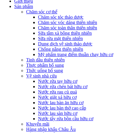
Giới thiệu
Sản phẩm
Chăm sóc cơ thể
Chăm sóc tóc thảo dược
Chăm sóc vóc dáng thiên nhiên
Chăm sóc toàn thân thiên nhiên
Sữa tắm xà bông thiên nhiên
Sữa rửa mặt thiên nhiên
Dung dịch vệ sinh thảo dược
Chống nắng thiên nhiên
Mỹ phẩm trang điểm thuần chay hữu cơ
Tinh dầu thiên nhiên
Thực phẩm bổ sung
Thức uống bổ sung
Vệ sinh nhà cửa
Nước rửa tay hữu cơ
Nước rửa chén bát hữu cơ
Nước rửa rau củ quả
Nước giặt xả hữu cơ
Nước lau bàn ăn hữu cơ
Nước lau bàn thờ cao cấp
Nước lau sàn hữu cơ
Nước tẩy rửa bồn cầu hữu cơ
Khuyến mãi
Hàng nhập khẩu Châu Âu