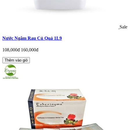
Sale
Nước Ngâm Rau Củ Quả 1L9
108,000đ
160,000đ
Thêm vào giỏ