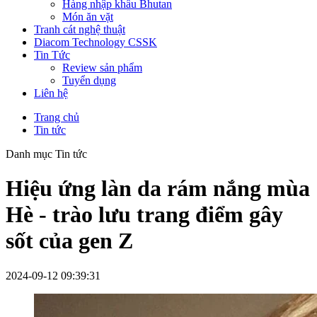
Hàng nhập khẩu Bhutan
Món ăn vặt
Tranh cát nghệ thuật
Diacom Technology CSSK
Tin Tức
Review sản phẩm
Tuyển dụng
Liên hệ
Trang chủ
Tin tức
Danh mục Tin tức
Hiệu ứng làn da rám nắng mùa
Hè - trào lưu trang điểm gây
sốt của gen Z
2024-09-12 09:39:31