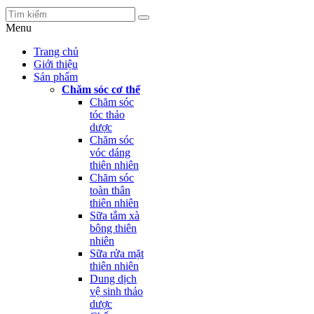
Menu
Trang chủ
Giới thiệu
Sản phẩm
Chăm sóc cơ thể
Chăm sóc
tóc thảo
dược
Chăm sóc
vóc dáng
thiên nhiên
Chăm sóc
toàn thân
thiên nhiên
Sữa tắm xà
bông thiên
nhiên
Sữa rửa mặt
thiên nhiên
Dung dịch
vệ sinh thảo
dược