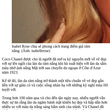
Isabel Rose chia sẻ phong cách trang điểm giả rám
nắng. (Ảnh: isabellrrose)
Coco Chanel được cho là người đã mở ra kỷ nguyên mới về vẻ đẹp
với sự lên ngôi của làn da rám nắng khi bà xuất hiện với làn da sẫm
màu nhờ ánh nắng Mặt trời sau chuyến du ngoạn ở Côte d'Azur
năm 1923.
Kể từ đó, làn da rám nắng trở thành một tiêu chuẩn về vẻ đẹp gắn
liền với sự giàu có và cuộc sống nhàn hạ với những kỳ nghỉ mùa Hè
tuyệt vời.
Trong hơn 100 năm qua và cho đến tận ngày nay, nhiều người vẫn
thực sự tin rằng làn da ngăm bánh mật khiến họ đẹp và hấp dẫn hơn
nhiều so với màu da trắng sáng bẩm sinh của mình. Và Chanel đã