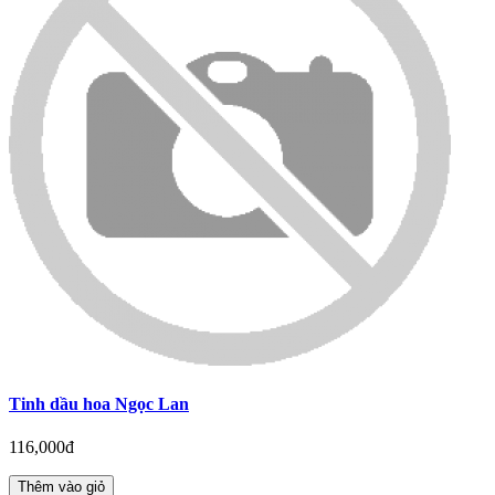
Tinh dầu hoa Ngọc Lan
116,000đ
Thêm vào giỏ