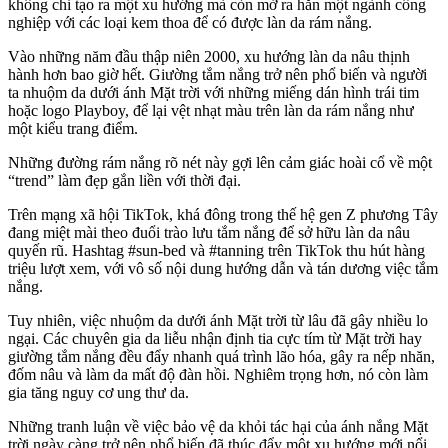
không chỉ tạo ra một xu hướng mà còn mở ra hẳn một ngành công
nghiệp với các loại kem thoa để có được làn da rám nắng.
Vào những năm đầu thập niên 2000, xu hướng làn da nâu thịnh
hành hơn bao giờ hết. Giường tắm nắng trở nên phổ biến và người
ta nhuộm da dưới ánh Mặt trời với những miếng dán hình trái tim
hoặc logo Playboy, để lại vệt nhạt màu trên làn da rám nắng như
một kiểu trang điểm.
Những đường rám nắng rõ nét này gợi lên cảm giác hoài cổ về một
“trend” làm đẹp gắn liền với thời đại.
Trên mạng xã hội TikTok, khá đông trong thế hệ gen Z phương Tây
đang miệt mài theo đuổi trào lưu tắm nắng để sở hữu làn da nâu
quyến rũ. Hashtag #sun-bed và #tanning trên TikTok thu hút hàng
triệu lượt xem, với vô số nội dung hướng dẫn và tán dương việc tắm
nắng.
Tuy nhiên, việc nhuộm da dưới ánh Mặt trời từ lâu đã gây nhiều lo
ngại. Các chuyên gia da liễu nhận định tia cực tím từ Mặt trời hay
giường tắm nắng đều đẩy nhanh quá trình lão hóa, gây ra nếp nhăn,
đốm nâu và làm da mất độ đàn hồi. Nghiêm trọng hơn, nó còn làm
gia tăng nguy cơ ung thư da.
Những tranh luận về việc bảo vệ da khỏi tác hại của ánh nắng Mặt
trời ngày càng trở nên phổ biến đã thúc đẩy một xu hướng mới nổi