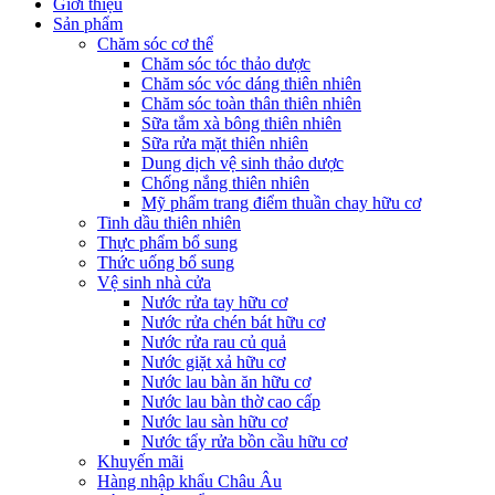
Giới thiệu
Sản phẩm
Chăm sóc cơ thể
Chăm sóc tóc thảo dược
Chăm sóc vóc dáng thiên nhiên
Chăm sóc toàn thân thiên nhiên
Sữa tắm xà bông thiên nhiên
Sữa rửa mặt thiên nhiên
Dung dịch vệ sinh thảo dược
Chống nắng thiên nhiên
Mỹ phẩm trang điểm thuần chay hữu cơ
Tinh dầu thiên nhiên
Thực phẩm bổ sung
Thức uống bổ sung
Vệ sinh nhà cửa
Nước rửa tay hữu cơ
Nước rửa chén bát hữu cơ
Nước rửa rau củ quả
Nước giặt xả hữu cơ
Nước lau bàn ăn hữu cơ
Nước lau bàn thờ cao cấp
Nước lau sàn hữu cơ
Nước tẩy rửa bồn cầu hữu cơ
Khuyến mãi
Hàng nhập khẩu Châu Âu