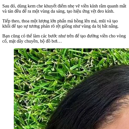
Sau đó, dùng kem che khuyết điểm nhẹ vẽ viền kính râm quanh mắt
và tán đều để ra một vùng da sáng, tạo hiệu ứng vệt đeo kính.
Tiếp theo, thoa một lượng lớn phấn má hồng lên má, mũi và tạo
khối để tạo sự tương phản rõ rệt giống như vùng da bị bắt nắng.
Bạn cũng có thể làm các bước như trên để tạo đường viền cho vòng
cổ, mặt dây chuyền, bộ đồ bơi…