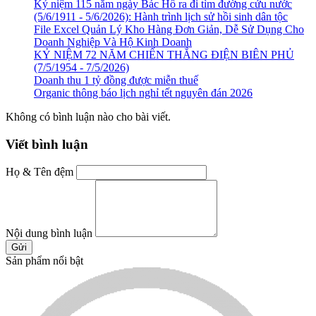
Kỷ niệm 115 năm ngày Bác Hồ ra đi tìm đường cứu nước
(5/6/1911 - 5/6/2026): Hành trình lịch sử hồi sinh dân tộc
File Excel Quản Lý Kho Hàng Đơn Giản, Dễ Sử Dụng Cho
Doanh Nghiệp Và Hộ Kinh Doanh
KỶ NIỆM 72 NĂM CHIẾN THẮNG ĐIỆN BIÊN PHỦ
(7/5/1954 - 7/5/2026)
Doanh thu 1 tỷ đồng được miễn thuế
Organic thông báo lịch nghỉ tết nguyên đán 2026
Không có bình luận nào cho bài viết.
Viết bình luận
Họ & Tên đệm
Nội dung bình luận
Gửi
Sản phẩm nổi bật