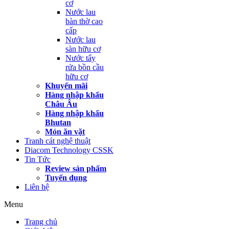
cơ
Nước lau
bàn thờ cao
cấp
Nước lau
sàn hữu cơ
Nước tẩy
rửa bồn cầu
hữu cơ
Khuyến mãi
Hàng nhập khẩu
Châu Âu
Hàng nhập khẩu
Bhutan
Món ăn vặt
Tranh cát nghệ thuật
Diacom Technology CSSK
Tin Tức
Review sản phẩm
Tuyển dụng
Liên hệ
Menu
Trang chủ