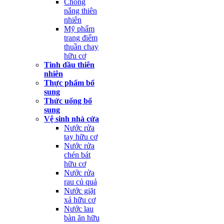
Chống
nắng thiên
nhiên
Mỹ phẩm
trang điểm
thuần chay
hữu cơ
Tinh dầu thiên
nhiên
Thực phẩm bổ
sung
Thức uống bổ
sung
Vệ sinh nhà cửa
Nước rửa
tay hữu cơ
Nước rửa
chén bát
hữu cơ
Nước rửa
rau củ quả
Nước giặt
xả hữu cơ
Nước lau
bàn ăn hữu