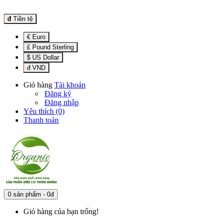
đ
Tiền tệ
€ Euro
£ Pound Sterling
$ US Dollar
đ VND
Giỏ hàng
Tài khoản
Đăng ký
Đăng nhập
Yêu thích (0)
Thanh toán
0 sản phẩm - 0đ
Giỏ hàng của bạn trống!