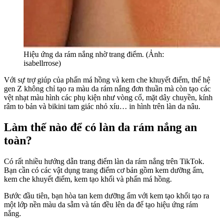
Hiệu ứng da rám nắng nhờ trang điểm. (Ảnh:
isabellrrose)
Với sự trợ giúp của phấn má hồng và kem che khuyết điểm, thế hệ
gen Z không chỉ tạo ra màu da rám nắng đơn thuần mà còn tạo các
vệt nhạt màu hình các phụ kiện như vòng cổ, mặt dây chuyền, kính
râm to bản và bikini tam giác nhỏ xíu… in hình trên làn da nâu.
Làm thế nào để có làn da rám nắng an
toàn?
Có rất nhiều hướng dẫn trang điểm làn da rám nắng trên TikTok.
Bạn cần có các vật dụng trang điểm cơ bản gồm kem dưỡng ẩm,
kem che khuyết điểm, kem tạo khối và phấn má hồng.
Bước đầu tiên, bạn hòa tan kem dưỡng ẩm với kem tạo khối tạo ra
một lớp nền màu da sẫm và tán đều lên da để tạo hiệu ứng rám
nắng.