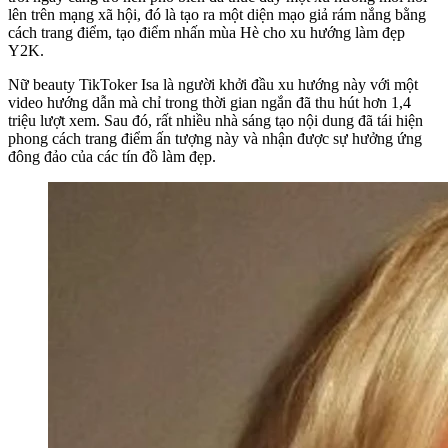
lên trên mạng xã hội, đó là tạo ra một diện mạo giả rám nắng bằng
cách trang điểm, tạo điểm nhấn mùa Hè cho xu hướng làm đẹp
Y2K.
Nữ beauty TikToker Isa là người khởi đầu xu hướng này với một
video hướng dẫn mà chỉ trong thời gian ngắn đã thu hút hơn 1,4
triệu lượt xem. Sau đó, rất nhiều nhà sáng tạo nội dung đã tái hiện
phong cách trang điểm ấn tượng này và nhận được sự hưởng ứng
đông đảo của các tín đồ làm đẹp.