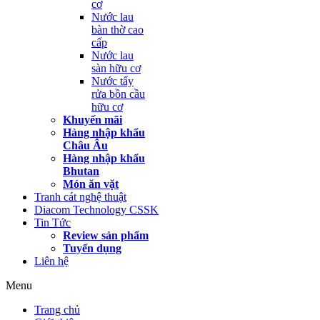
cơ
Nước lau
bàn thờ cao
cấp
Nước lau
sàn hữu cơ
Nước tẩy
rửa bồn cầu
hữu cơ
Khuyến mãi
Hàng nhập khẩu
Châu Âu
Hàng nhập khẩu
Bhutan
Món ăn vặt
Tranh cát nghệ thuật
Diacom Technology CSSK
Tin Tức
Review sản phẩm
Tuyển dụng
Liên hệ
Menu
Trang chủ