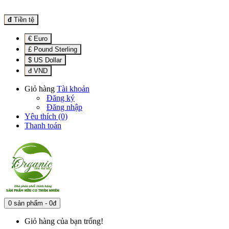
đ
Tiền tệ
€ Euro
£ Pound Sterling
$ US Dollar
đ VND
Giỏ hàng
Tài khoản
Đăng ký
Đăng nhập
Yêu thích (0)
Thanh toán
0 sản phẩm - 0đ
Giỏ hàng của bạn trống!