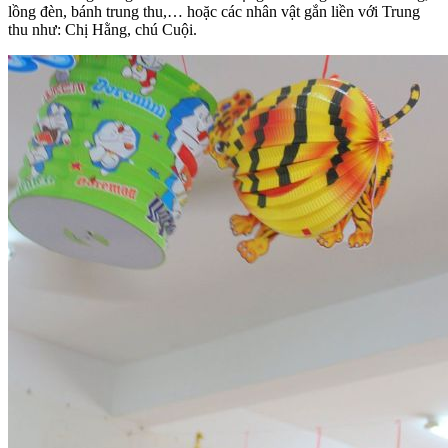
lồng đèn, bánh trung thu,… hoặc các nhân vật gắn liền với Trung
thu như: Chị Hằng, chú Cuội.