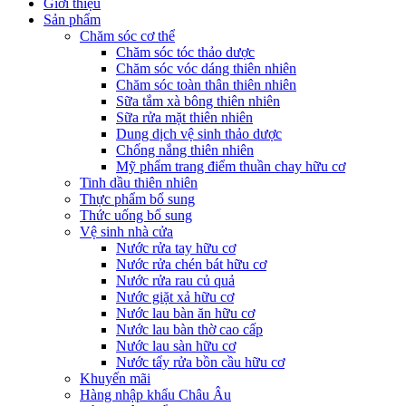
Giới thiệu
Sản phẩm
Chăm sóc cơ thể
Chăm sóc tóc thảo dược
Chăm sóc vóc dáng thiên nhiên
Chăm sóc toàn thân thiên nhiên
Sữa tắm xà bông thiên nhiên
Sữa rửa mặt thiên nhiên
Dung dịch vệ sinh thảo dược
Chống nắng thiên nhiên
Mỹ phẩm trang điểm thuần chay hữu cơ
Tinh dầu thiên nhiên
Thực phẩm bổ sung
Thức uống bổ sung
Vệ sinh nhà cửa
Nước rửa tay hữu cơ
Nước rửa chén bát hữu cơ
Nước rửa rau củ quả
Nước giặt xả hữu cơ
Nước lau bàn ăn hữu cơ
Nước lau bàn thờ cao cấp
Nước lau sàn hữu cơ
Nước tẩy rửa bồn cầu hữu cơ
Khuyến mãi
Hàng nhập khẩu Châu Âu