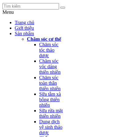
Menu
Trang chủ
Giới thiệu
Sản phẩm
Chăm sóc cơ thể
Chăm sóc
tóc thảo
dược
Chăm sóc
vóc dáng
thiên nhiên
Chăm sóc
toàn thân
thiên nhiên
Sữa tắm xà
bông thiên
nhiên
Sữa rửa mặt
thiên nhiên
Dung dịch
vệ sinh thảo
dược