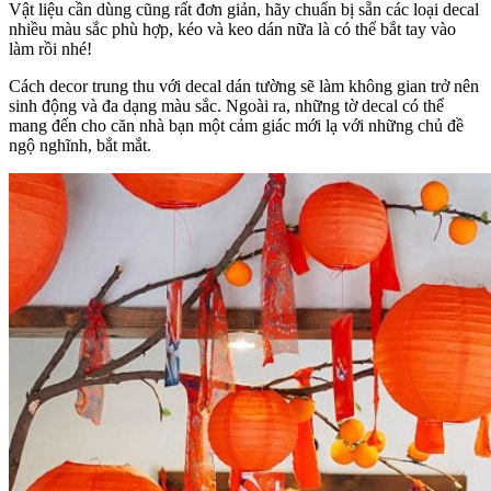
Vật liệu cần dùng cũng rất đơn giản, hãy chuẩn bị sẵn các loại decal
nhiều màu sắc phù hợp, kéo và keo dán nữa là có thể bắt tay vào
làm rồi nhé!
Cách decor trung thu với decal dán tường sẽ làm không gian trở nên
sinh động và đa dạng màu sắc. Ngoài ra, những tờ decal có thể
mang đến cho căn nhà bạn một cảm giác mới lạ với những chủ đề
ngộ nghĩnh, bắt mắt.
trang trí trung thu cho lớp học