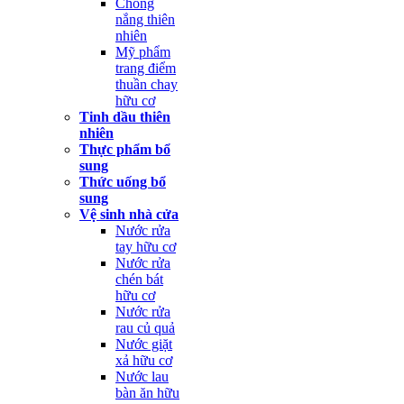
Chống
nắng thiên
nhiên
Mỹ phẩm
trang điểm
thuần chay
hữu cơ
Tinh dầu thiên
nhiên
Thực phẩm bổ
sung
Thức uống bổ
sung
Vệ sinh nhà cửa
Nước rửa
tay hữu cơ
Nước rửa
chén bát
hữu cơ
Nước rửa
rau củ quả
Nước giặt
xả hữu cơ
Nước lau
bàn ăn hữu