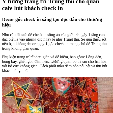
Ý tưởng trang trí Trung thu cho quán
cafe hút khách check in
Decor góc check-in sáng tạo độc đáo cho thương
hiệu
Nhu cầu đi cafe để check in sống ảo của giới trẻ ngày 1 tăng cao
đặc biệt là vào những dịp ngày lễ như Trung thu. Sẽ quá thiếu sót
nếu bạn không decor ngay 1 góc check in mang chủ đề Trung thu
trong không gian quán.
Phụ kiện trang trí rất đơn giản và dễ kiếm, bao gồm: Lồng đèn,
bóng bay, ghế ngồi, đèn, nến,…Đừng quên bố trí sao cho hài hòa
với bố cục không gian. Cách phối màu đảm bảo nổi bật và thu hút
khách hàng nhé!