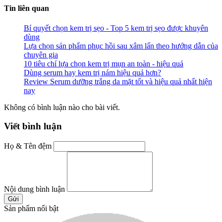
Tin liên quan
Bí quyết chọn kem trị sẹo - Top 5 kem trị sẹo được khuyên
dùng
Lựa chọn sản phẩm phục hồi sau xâm lấn theo hướng dẫn của
chuyên gia
10 tiêu chí lựa chọn kem trị mụn an toàn - hiệu quả
Dùng serum hay kem trị nám hiệu quả hơn?
Review Serum dưỡng trắng da mặt tốt và hiệu quả nhất hiện
nay
Không có bình luận nào cho bài viết.
Viết bình luận
Họ & Tên đệm
Nội dung bình luận
Gửi
Sản phẩm nổi bật