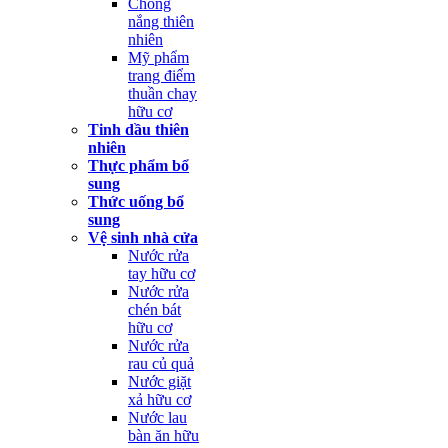
Chống
nắng thiên
nhiên
Mỹ phẩm
trang điểm
thuần chay
hữu cơ
Tinh dầu thiên
nhiên
Thực phẩm bổ
sung
Thức uống bổ
sung
Vệ sinh nhà cửa
Nước rửa
tay hữu cơ
Nước rửa
chén bát
hữu cơ
Nước rửa
rau củ quả
Nước giặt
xả hữu cơ
Nước lau
bàn ăn hữu