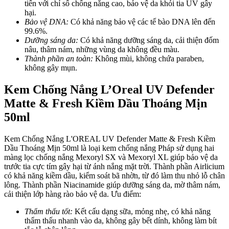
tiến với chỉ số chống nắng cao, bảo vệ da khỏi tia UV gây
hại.
Bảo vệ DNA:
Có khả năng bảo vệ các tế bào DNA lên đến
99.6%.
Dưỡng sáng da:
Có khả năng dưỡng sáng da, cải thiện đốm
nâu, thâm nám, những vùng da không đều màu.
Thành phần an toàn:
Không mùi, không chứa paraben,
không gây mụn.
Kem Chống Nắng L’Oreal UV Defender
Matte & Fresh Kiềm Dầu Thoáng Mịn
50ml
Kem Chống Nắng L'OREAL UV Defender Matte & Fresh Kiềm
Dầu Thoáng Mịn 50ml là loại kem chống nắng Pháp sử dụng hai
màng lọc chống nắng Mexoryl SX và Mexoryl XL giúp bảo vệ da
trước tia cực tím gây hại từ ánh nắng mặt trời. Thành phần Airlicium
có khả năng kiềm dầu, kiểm soát bã nhờn, từ đó làm thu nhỏ lỗ chân
lông. Thành phần Niacinamide giúp dưỡng sáng da, mờ thâm nám,
cải thiện lớp hàng rào bảo vệ da.
Ưu điểm:
Thẩm thấu tốt:
Kết cấu dạng sữa, mỏng nhẹ, có khả năng
thẩm thấu nhanh vào da, không gây bết dính, không làm bít