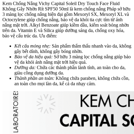
Kem Chống Nắng Vichy Capital Soleil Dry Touch Face Fluid
Không Gây Nhờn Rít SPF50 50ml là kem chống nắng Pháp sở hữu
3 màng lọc chống nắng hiện đại gồm Mexoryl SX, Mexoryl XL và
Octocrylene giúp chống nắng, bảo vệ da khỏi tia cực tím từ ánh
nắng mặt trời. Alkyl Benzoate giúp kiềm dầu, kiểm soát bóng nhờn
trên da. Vitamin E và Silica giúp dưỡng sáng da, chống oxy hóa,
bảo vệ cấu trúc da.
Ưu điểm:
Kết cấu mỏng nhẹ:
Sản phẩm thẩm thấu nhanh vào da, không
gây bết dính, không gây bóng nhờn.
Bảo vệ da hiệu quả:
Sở hữu 3 màng lọc chống nắng giúp bảo
vệ da khỏi ánh nắng mặt trời hiệu quả.
Dưỡng da:
Chứa các thành phần lành tính, an toàn cho da,
giàu công dụng dưỡng da.
Thành phần an toàn:
Không chứa paraben, không chứa cồn,
an toàn cho mọi làn da, kể cả da nhạy cảm.