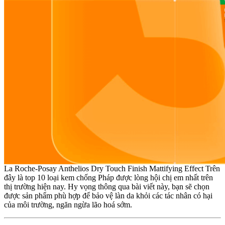
La Roche-Posay Anthelios Dry Touch Finish Mattifying Effect
Trên
đây là top 10 loại kem chống Pháp được lòng hội chị em nhất trên
thị trường hiện nay. Hy vọng thông qua bài viết này, bạn sẽ chọn
được sản phẩm phù hợp để bảo vệ làn da khỏi các tác nhân có hại
của môi trường, ngăn ngừa lão hoá sớm.