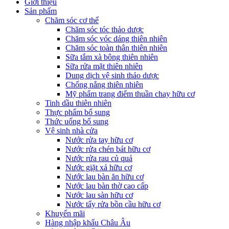
Giới thiệu
Sản phẩm
Chăm sóc cơ thể
Chăm sóc tóc thảo dược
Chăm sóc vóc dáng thiên nhiên
Chăm sóc toàn thân thiên nhiên
Sữa tắm xà bông thiên nhiên
Sữa rửa mặt thiên nhiên
Dung dịch vệ sinh thảo dược
Chống nắng thiên nhiên
Mỹ phẩm trang điểm thuần chay hữu cơ
Tinh dầu thiên nhiên
Thực phẩm bổ sung
Thức uống bổ sung
Vệ sinh nhà cửa
Nước rửa tay hữu cơ
Nước rửa chén bát hữu cơ
Nước rửa rau củ quả
Nước giặt xả hữu cơ
Nước lau bàn ăn hữu cơ
Nước lau bàn thờ cao cấp
Nước lau sàn hữu cơ
Nước tẩy rửa bồn cầu hữu cơ
Khuyến mãi
Hàng nhập khẩu Châu Âu