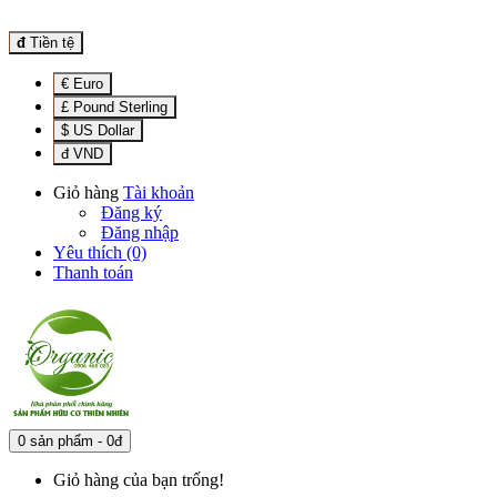
đ
Tiền tệ
€ Euro
£ Pound Sterling
$ US Dollar
đ VND
Giỏ hàng
Tài khoản
Đăng ký
Đăng nhập
Yêu thích (0)
Thanh toán
0 sản phẩm - 0đ
Giỏ hàng của bạn trống!