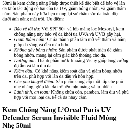
50ml là kem chống nắng Pháp được thiết kế đặc biệt để bảo vệ làn
da khỏi tác động có hại của tia UV, giảm bóng nhờn, và giảm thâm
nám. Sản phẩm này hứa hẹn mang lại sự chăm sóc da toàn diện
dưới ánh nắng mặt trời.
Ưu điểm:
Bảo vệ tối ưu:
Với SPF 50+ và lớp màng lọc Mexoryl, kem
chống nắng này bảo vệ da khỏi tia UVA và UVB gây hại.
Giảm thâm nám:
Chứa thành phần làm mờ vết thâm và nám,
giúp da sáng và đều màu hơn.
Không gây bóng nhờn:
Sản phẩm được phát triển để giảm
bóng nhờn, mang lại cảm giác khô thoáng cho da.
Dưỡng ẩm:
Thành phần nước khoáng Vichy giúp tăng cường
độ ẩm và làm dịu da.
Kiềm dầu:
Có khả năng kiểm soát dầu và giảm bóng nhờn
trên da, phù hợp với làn da dầu và hỗn hợp.
Che phủ khuyết điểm:
Sản phẩm cung cấp một lớp che phủ
nhẹ nhàng, giúp làn da trở nên mịn màng và tự nhiên.
Lành tính, an toàn:
Không chứa cồn, paraben, làm dịu và phù
hợp với mọi loại da, kể cả da nhạy cảm.
Kem Chống Nắng L’Oreal Paris UV
Defender Serum Invisible Fluid Mỏng
Nhẹ 50ml