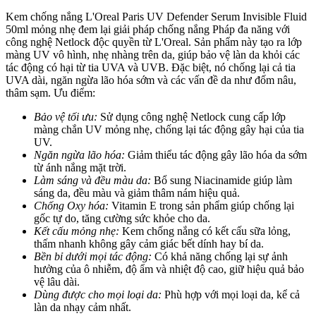
Kem chống nắng L'Oreal Paris UV Defender Serum Invisible Fluid
50ml mỏng nhẹ đem lại giải pháp chống nắng Pháp đa năng với
công nghệ Netlock độc quyền từ L'Oreal. Sản phẩm này tạo ra lớp
màng UV vô hình, nhẹ nhàng trên da, giúp bảo vệ làn da khỏi các
tác động có hại từ tia UVA và UVB. Đặc biệt, nó chống lại cả tia
UVA dài, ngăn ngừa lão hóa sớm và các vấn đề da như đốm nâu,
thâm sạm.
Ưu điểm:
Bảo vệ tối ưu:
Sử dụng công nghệ Netlock cung cấp lớp
màng chắn UV mỏng nhẹ, chống lại tác động gây hại của tia
UV.
Ngăn ngừa lão hóa:
Giảm thiểu tác động gây lão hóa da sớm
từ ánh nắng mặt trời.
Làm sáng và đều màu da:
Bổ sung Niacinamide giúp làm
sáng da, đều màu và giảm thâm nám hiệu quả.
Chống Oxy hóa:
Vitamin E trong sản phẩm giúp chống lại
gốc tự do, tăng cường sức khỏe cho da.
Kết cấu mỏng nhẹ:
Kem chống nắng có kết cấu sữa lỏng,
thấm nhanh không gây cảm giác bết dính hay bí da.
Bền bỉ dưới mọi tác động:
Có khả năng chống lại sự ảnh
hưởng của ô nhiễm, độ ẩm và nhiệt độ cao, giữ hiệu quả bảo
vệ lâu dài.
Dùng được cho mọi loại da:
Phù hợp với mọi loại da, kể cả
làn da nhạy cảm nhất.