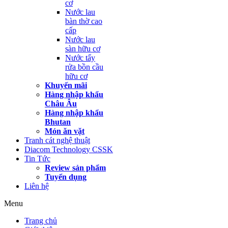
cơ
Nước lau
bàn thờ cao
cấp
Nước lau
sàn hữu cơ
Nước tẩy
rửa bồn cầu
hữu cơ
Khuyến mãi
Hàng nhập khẩu
Châu Âu
Hàng nhập khẩu
Bhutan
Món ăn vặt
Tranh cát nghệ thuật
Diacom Technology CSSK
Tin Tức
Review sản phẩm
Tuyển dụng
Liên hệ
Menu
Trang chủ