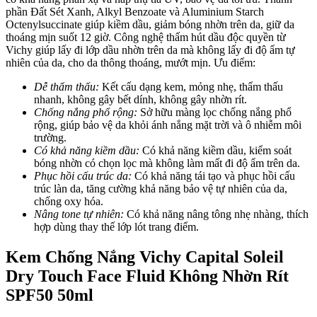
phần Đất Sét Xanh, Alkyl Benzoate và Aluminium Starch
Octenylsuccinate giúp kiềm dầu, giảm bóng nhờn trên da, giữ da
thoáng mịn suốt 12 giờ. Công nghệ thấm hút dầu độc quyền từ
Vichy giúp lấy đi lớp dầu nhờn trên da mà không lấy đi độ ẩm tự
nhiên của da, cho da thông thoáng, mướt mịn.
Ưu điểm:
Dễ thẩm thấu:
Kết cấu dạng kem, mỏng nhẹ, thẩm thấu
nhanh, không gây bết dính, không gây nhờn rít.
Chống nắng phổ rộng:
Sở hữu màng lọc chống nắng phổ
rộng, giúp bảo vệ da khỏi ánh nắng mặt trời và ô nhiễm môi
trường.
Có khả năng kiềm dầu:
Có khả năng kiềm dầu, kiểm soát
bóng nhờn có chọn lọc mà không làm mất đi độ ẩm trên da.
Phục hồi cấu trúc da:
Có khả năng tái tạo và phục hồi cấu
trúc làn da, tăng cường khả năng bảo vệ tự nhiên của da,
chống oxy hóa.
Nâng tone tự nhiên:
Có khả năng nâng tông nhẹ nhàng, thích
hợp dùng thay thế lớp lót trang điểm.
Kem Chống Nắng Vichy Capital Soleil
Dry Touch Face Fluid Không Nhờn Rít
SPF50 50ml