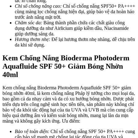
tắc lỗ chân lông.
Chỉ số chống nắng cao:
Chỉ số chống nắng SPF50+ PA++++
cùng màng lọc chống nắng hiện đại, giúp bảo vệ da hoàn hảo
trước ánh nắng mặt trời.
Chăm sóc da:
Bảng thành phần chứa các chất giàu công
dụng dưỡng da như Airlicium giúp kiềm dầu, Niacinamide
giúp dưỡng sáng da.
Hương thơm nhẹ:
Để lại hương thơm nhẹ nhàng, dễ chịu trên
da khi sử dụng.
Kem Chống Nắng Bioderma Photoderm
Aquafluide SPF 50+ Giảm Bóng Nhờn
40ml
Kem chống nắng Bioderma Photoderm Aquafluide SPF 50+ giảm
bóng nhờn 40ml, là kem chống nắng Pháp lý tưởng cho mọi loại da,
bao gồm cả da nhạy cảm và da có xu hướng bóng nhờn. Được phát
triển dựa trên công nghệ sinh học tiên tiến, sản phẩm này không chỉ
bảo vệ da khỏi tác động hại của tia UVA và UVB mà còn cung cấp
hiệu quả dưỡng ẩm và kiểm soát bóng nhờn, mang lại làn da mịn
màng và không gây kích ứng.
Ưu điểm:
Bảo vệ toàn diện:
Chỉ số chống nắng SPF 50+ PA++++ cung
cấp bảo vệ mạnh mẽ chống lại tác động của tia UVA và