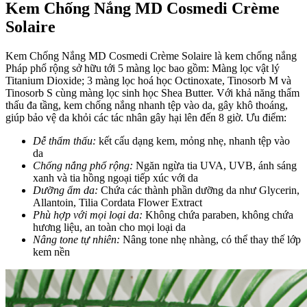
Kem Chống Nắng MD Cosmedi Crème
Solaire
Kem Chống Nắng MD Cosmedi Crème Solaire
là kem chống nắng
Pháp phổ rộng sở hữu tới 5 màng lọc bao gồm: Màng lọc vật lý
Titanium Dioxide
; 3 màng lọc hoá học
Octinoxate
, Tinosorb M và
Tinosorb S cùng màng lọc sinh học Shea Butter. Với khả năng thẩm
thấu đa tầng, kem chống nắng nhanh tệp vào da, gây khô thoáng,
giúp bảo vệ da khỏi các tác nhân gây hại lên đến 8 giờ.
Ưu điểm:
Dễ thẩm thấu:
kết cấu dạng kem, mỏng nhẹ, nhanh tệp vào
da
Chống nắng phổ rộng:
Ngăn ngừa tia UVA, UVB, ánh sáng
xanh và tia hồng ngoại tiếp xúc với da
Dưỡng ẩm da:
Chứa các thành phần dưỡng da như Glycerin,
Allantoin, Tilia Cordata Flower Extract
Phù hợp với mọi loại da:
Không chứa paraben, không chứa
hương liệu, an toàn cho mọi loại da
Nâng tone tự nhiên:
Nâng tone nhẹ nhàng, có thể thay thế lớp
kem nền