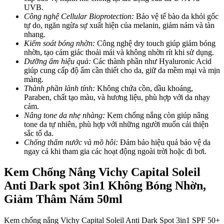
UVB.
Công nghệ Cellular Bioprotection:
Bảo vệ tế bào da khỏi gốc
tự do, ngăn ngừa sự xuất hiện của melanin, giảm nám và tàn
nhang.
Kiểm soát bóng nhờn:
Công nghệ dry touch giúp giảm bóng
nhờn, tạo cảm giác thoải mái và không nhờn rít khi sử dụng.
Dưỡng ẩm hiệu quả:
Các thành phần như Hyaluronic Acid
giúp cung cấp độ ẩm cần thiết cho da, giữ da mềm mại và mịn
màng.
Thành phần lành tính:
Không chứa cồn, dầu khoáng,
Paraben, chất tạo màu, và hương liệu, phù hợp với da nhạy
cảm.
Nâng tone da nhẹ nhàng:
Kem chống nắng còn giúp nâng
tone da tự nhiên, phù hợp với những người muốn cải thiện
sắc tố da.
Chống thấm nước và mồ hôi:
Đảm bảo hiệu quả bảo vệ da
ngay cả khi tham gia các hoạt động ngoài trời hoặc đi bơi.
Kem Chống Nắng Vichy Capital Soleil
Anti Dark spot 3in1 Không Bóng Nhờn,
Giảm Thâm Nám 50ml
Kem chống nắng Vichy Capital Soleil Anti Dark Spot 3in1 SPF 50+