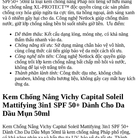
SPF50+ 50ml là loại kem chống nắng Pháp nổi tiếng sở hữu màng
lọc chống nắng XL-PROTECT™ độc quyền cùng các sản phẩm
chống oxy hóa giúp ngừa tia cực tím, tia hồng ngoại, ánh sáng xanh
và ô nhiễm gây hại cho da. Công nghệ Netlock giúp chống thấm
nước, giữ lớp chống nắng bền bỉ suốt nhiều giờ liền.
Ưu điểm:
Dễ thẩm thấu:
Kết cấu dạng lỏng, mỏng nhẹ, có khả năng
thẩm thấu nhanh vào da.
Chống nắng tối ưu:
Sử dụng màng chắn bảo vệ vô hình,
cùng công thức cải tiến giúp bảo vệ da một cách tối ưu.
Công nghệ tiên tiến:
Công nghệ Netlock độc quyền giúp
chống trôi lớp kem chống nắng bất chấp mồ hôi và nước,
không để lại vệt trắng trên da.
Thành phần lành tính:
Công thức dịu nhẹ, không chứa
paraben, không chứa hương liệu, không gây cay mắt hay kích
ứng da.
Kem Chống Nắng Vichy Capital Soleil
Mattifying 3in1 SPF 50+ Dành Cho Da
Dầu Mụn 50ml
Kem Chống Nắng Vichy Capital Soleil Mattifying 3in1 SPF 50+
Dành Cho Da Dầu Mụn 50ml là kem chống nắng Pháp phổ rộng,
có khả năng phản xạ và hấp thụ tia UV, bảo vệ da tối ưu. Thành