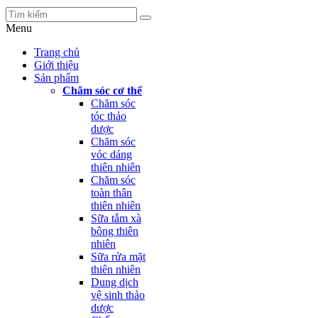
Menu
Trang chủ
Giới thiệu
Sản phẩm
Chăm sóc cơ thể
Chăm sóc
tóc thảo
dược
Chăm sóc
vóc dáng
thiên nhiên
Chăm sóc
toàn thân
thiên nhiên
Sữa tắm xà
bông thiên
nhiên
Sữa rửa mặt
thiên nhiên
Dung dịch
vệ sinh thảo
dược