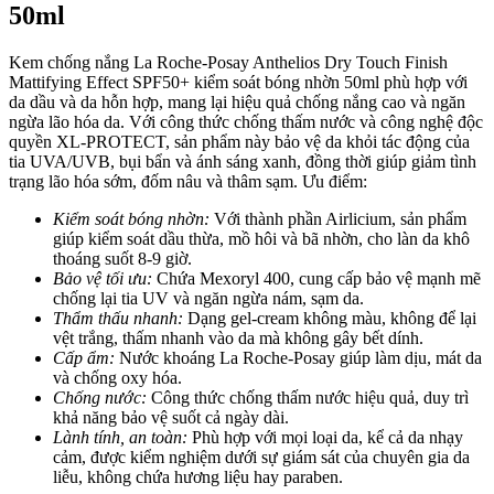
50ml
Kem chống nắng La Roche-Posay Anthelios Dry Touch Finish
Mattifying Effect SPF50+ kiểm soát bóng nhờn 50ml phù hợp với
da dầu và da hỗn hợp, mang lại hiệu quả chống nắng cao và ngăn
ngừa lão hóa da. Với công thức chống thấm nước và công nghệ độc
quyền XL-PROTECT, sản phẩm này bảo vệ da khỏi tác động của
tia UVA/UVB, bụi bẩn và ánh sáng xanh, đồng thời giúp giảm tình
trạng lão hóa sớm, đốm nâu và thâm sạm.
Ưu điểm:
Kiểm soát bóng nhờn:
Với thành phần Airlicium, sản phẩm
giúp kiểm soát dầu thừa, mồ hôi và bã nhờn, cho làn da khô
thoáng suốt 8-9 giờ.
Bảo vệ tối ưu:
Chứa Mexoryl 400, cung cấp bảo vệ mạnh mẽ
chống lại tia UV và ngăn ngừa nám, sạm da.
Thẩm thấu nhanh:
Dạng gel-cream không màu, không để lại
vệt trắng, thấm nhanh vào da mà không gây bết dính.
Cấp ẩm:
Nước khoáng La Roche-Posay giúp làm dịu, mát da
và chống oxy hóa.
Chống nước:
Công thức chống thấm nước hiệu quả, duy trì
khả năng bảo vệ suốt cả ngày dài.
Lành tính, an toàn:
Phù hợp với mọi loại da, kể cả da nhạy
cảm, được kiểm nghiệm dưới sự giám sát của chuyên gia da
liễu, không chứa hương liệu hay paraben.