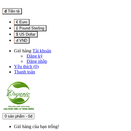
đ
Tiền tệ
€ Euro
£ Pound Sterling
$ US Dollar
đ VND
Giỏ hàng
Tài khoản
Đăng ký
Đăng nhập
Yêu thích (0)
Thanh toán
0 sản phẩm - 0đ
Giỏ hàng của bạn trống!