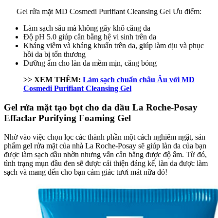
Gel rửa mặt MD Cosmedi Purifiant Cleansing Gel
Ưu điểm:
Làm sạch sâu mà không gây khô căng da
Độ pH 5.0 giúp cân bằng hệ vi sinh trên da
Kháng viêm và kháng khuẩn trên da, giúp làm dịu và phục
hồi da bị tổn thương
Dưỡng ẩm cho làn da mềm mịn, căng bóng
>> XEM THÊM:
Làm sạch chuẩn châu Âu với MD
Cosmedi Purifiant Cleansing Gel
Gel rửa mặt tạo bọt cho da dầu La Roche-Posay
Effaclar Purifying Foaming Gel
Nhờ vào việc chọn lọc các thành phần một cách nghiêm ngặt, sản
phẩm gel rửa mặt của nhà La Roche-Posay sẽ giúp làn da của bạn
được làm sạch dầu nhờn nhưng vẫn cân bằng được độ ẩm. Từ đó,
tình trạng mụn đầu đen sẽ được cải thiện đáng kể, làn da được làm
sạch và mang đến cho bạn cảm giác tươi mát nữa đó!