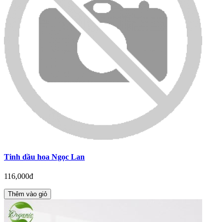
Tinh dầu hoa Ngọc Lan
116,000đ
Thêm vào giỏ