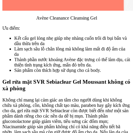
Avène Cleanance Cleansing Gel
Ưu điểm:
Kết cấu gel lỏng nhẹ giúp nhẹ nhàng cuốn trôi đi bụi bẩn và
dầu thừa trên da
Làm sạch sâu lỗ chân lông mà không làm mất đi độ ẩm của
da
Thành phần nước khoáng Avène đặc trưng có thể làm dịu, cải
thiện tình trạng kích ứng, mẩn đỏ trên da.
Sản phẩm còn thích hợp sử dụng cho cả body.
Gel rửa mặt SVR Sebiaclear Gel Moussant không có
xà phòng
Không chỉ mang lại cảm giác an tâm cho người dùng khi không
chứa xà phòng, cồn, không chất tạo màu, paraben hay gây kích ứng
cho da, gel rửa mặt SVR Sebiaclear còn được biết đến như một sản
phẩm dành riêng cho các nền da dễ bị mụn. Thành phần
gluconolactone giúp giảm viêm, tiêu sưng các đốm mụn;
Niacinamide giúp sản phẩm không chỉ có khả năng điều tiết bã
nhờn, làm sạch sâu mà còn giữ được độ ẩm cho da. Nếu làn da của