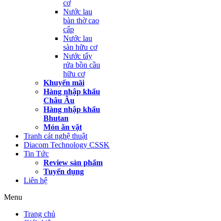
cơ
Nước lau
bàn thờ cao
cấp
Nước lau
sàn hữu cơ
Nước tẩy
rửa bồn cầu
hữu cơ
Khuyến mãi
Hàng nhập khẩu
Châu Âu
Hàng nhập khẩu
Bhutan
Món ăn vặt
Tranh cát nghệ thuật
Diacom Technology CSSK
Tin Tức
Review sản phẩm
Tuyển dụng
Liên hệ
Menu
Trang chủ