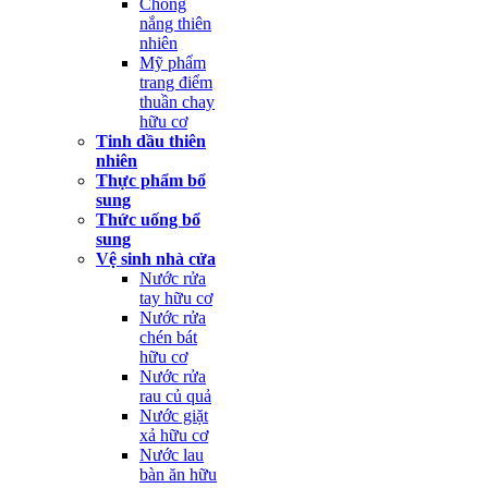
Chống
nắng thiên
nhiên
Mỹ phẩm
trang điểm
thuần chay
hữu cơ
Tinh dầu thiên
nhiên
Thực phẩm bổ
sung
Thức uống bổ
sung
Vệ sinh nhà cửa
Nước rửa
tay hữu cơ
Nước rửa
chén bát
hữu cơ
Nước rửa
rau củ quả
Nước giặt
xả hữu cơ
Nước lau
bàn ăn hữu