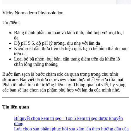
Vichy Normaderm Phytosolotion
Ưu điểm:
Bảng thành phần an toàn và lành tính, phù hợp với mọi loại
da
Độ pH 5.5, độ pH lý tưởng, dịu nhẹ với làn da
Kiểm soát dầu thừa trên da hiệu quả, hạn chế hình thành mụn
trên da
Loại bỏ bã nhờn, bụi bẩn, cặn trang điểm trên da khiến lỗ
chân lông thông thoáng
Bước làm sạch là bước chăm sóc da quan trọng trong chu trình
skincare. Bài viết đã đưa ra review chân thực nhất về sữa rửa mặt
Pháp tốt nhất trên thị trường hiện nay. Thông qua bài viết, hy vọng
các bạn sẽ lựa chọn sản phẩm phù hợp với làn da của mình nhé.
Tin liên quan
Bí quyết chọn kem trị sẹo - Top 5 kem trị sẹo được khuyên
dùng
Lựa chọn sản phẩm phục hồi sau xâm lấn theo hướng dẫn của