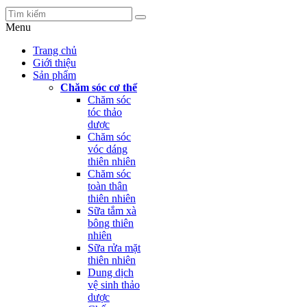
Menu
Trang chủ
Giới thiệu
Sản phẩm
Chăm sóc cơ thể
Chăm sóc
tóc thảo
dược
Chăm sóc
vóc dáng
thiên nhiên
Chăm sóc
toàn thân
thiên nhiên
Sữa tắm xà
bông thiên
nhiên
Sữa rửa mặt
thiên nhiên
Dung dịch
vệ sinh thảo
dược