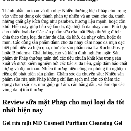
Thành phần an toàn và dịu nhẹ: Nhiều thương hiệu Pháp chú trọng
vào việc sử dụng các thành phần tự nhiên và an toàn cho da, tránh
những chất gây kích ứng như paraben, hương liệu mạnh, hoặc cồn
khô. Điều này giúp bảo vệ làn da, đặc biệt là da nhạy cảm.
Phù hợp
cho nhiều loại da: Các sản phẩm sữa rửa mặt Pháp thường được
chia theo từng loại da như da dầu, da khô, da nhạy cảm, hoặc da
mụn. Các dòng sản phẩm dành cho da nhạy cảm hoặc da mụn đặc
biệt phổ biến và hiệu quả, như các sản phẩm của La Roche-Posay
hoặc Bioderma.
Chất lượng cao và kiểm định nghiêm ngặt: Sản
phẩm từ Pháp thường tuân thủ các tiêu chuẩn khắt khe trong sản
xuất và được kiểm nghiệm bởi các bác sĩ da liễu, giúp đảm bảo chất
lượng và độ an toàn. Nhiều thương hiệu cũng có phòng thí nghiệm
riêng để phát triển sản phẩm.
Chăm sóc da chuyên sâu: Nhiều sản
phẩm sữa rửa mặt Pháp không chỉ làm sạch mà còn có thêm tác
dụng chăm sóc da, như giúp giữ ẩm, cân bằng dầu, và làm dịu các
vùng da bị tổn thương.
Review sữa mặt Pháp cho mọi loại da tốt
nhất hiện nay
Gel rửa mặt MD Cosmedi Purifiant Cleansing Gel