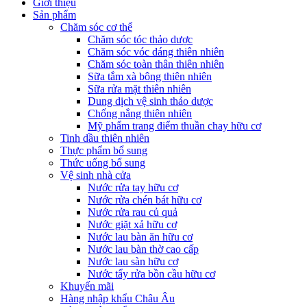
Giới thiệu
Sản phẩm
Chăm sóc cơ thể
Chăm sóc tóc thảo dược
Chăm sóc vóc dáng thiên nhiên
Chăm sóc toàn thân thiên nhiên
Sữa tắm xà bông thiên nhiên
Sữa rửa mặt thiên nhiên
Dung dịch vệ sinh thảo dược
Chống nắng thiên nhiên
Mỹ phẩm trang điểm thuần chay hữu cơ
Tinh dầu thiên nhiên
Thực phẩm bổ sung
Thức uống bổ sung
Vệ sinh nhà cửa
Nước rửa tay hữu cơ
Nước rửa chén bát hữu cơ
Nước rửa rau củ quả
Nước giặt xả hữu cơ
Nước lau bàn ăn hữu cơ
Nước lau bàn thờ cao cấp
Nước lau sàn hữu cơ
Nước tẩy rửa bồn cầu hữu cơ
Khuyến mãi
Hàng nhập khẩu Châu Âu