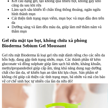
Kết cấu dạng gel, tạo không quá nhiều bọt, không gây khô
căng da sau khi rửa
Làm sạch sâu khiến lỗ chân lông thông thoáng, ngăn ngừa
hình thành mụn
Cải thiện tình trạng mụn viêm, mụn bọc và mụn đầu đen trên
da
Dưỡng sáng và làm đều màu da, giúp làm mờ thâm nám và
thâm mụn
Gel rửa mặt tạo bọt, không chứa xà phòng
Bioderma Sebium Gel Moussant
Gel rửa mặt Bioderma là loại gel rửa mặt dành riêng cho các nền da
hỗn hợp, đang gặp tình trạng nhờn, mụn. Các thành phần từ kẽm
gluconate và đồng sulphate giúp làm sạch bã nhờn, kháng khuẩn,
methylpropandediol giúp cấp ẩm, tăng khả năng dung nạp dưỡng
chất cho làn da, sẽ khiến bạn an tâm khi lựa chọn. Sản phẩm sẽ
không chỉ giúp cải thiện các tình trạng mụn, bã nhờn và mà còn bảo
vệ cơ chế sinh học tự nhiên của làn da nữa đó!