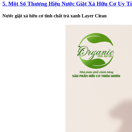
5. Một Số Thương Hiệu Nước Giặt Xả Hữu Cơ Uy T
Nước giặt xả hữu cơ tinh chất trà xanh Layer Clean