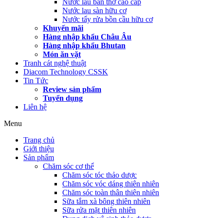
Nước lau bàn thờ cao cấp
Nước lau sàn hữu cơ
Nước tẩy rửa bồn cầu hữu cơ
Khuyến mãi
Hàng nhập khẩu Châu Âu
Hàng nhập khẩu Bhutan
Món ăn vặt
Tranh cát nghệ thuật
Diacom Technology CSSK
Tin Tức
Review sản phẩm
Tuyển dụng
Liên hệ
Menu
Trang chủ
Giới thiệu
Sản phẩm
Chăm sóc cơ thể
Chăm sóc tóc thảo dược
Chăm sóc vóc dáng thiên nhiên
Chăm sóc toàn thân thiên nhiên
Sữa tắm xà bông thiên nhiên
Sữa rửa mặt thiên nhiên