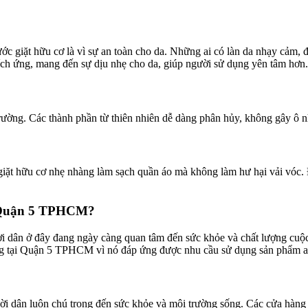
 giặt hữu cơ là vì sự an toàn cho da. Những ai có làn da nhạy cảm, đặ
ích ứng, mang đến sự dịu nhẹ cho da, giúp người sử dụng yên tâm hơn.
rường. Các thành phần từ thiên nhiên dễ dàng phân hủy, không gây ô nh
iặt hữu cơ nhẹ nhàng làm sạch quần áo mà không làm hư hại vải vóc. 
i Quận 5 TPHCM?
 dân ở đây đang ngày càng quan tâm đến sức khỏe và chất lượng cuộc
ng tại Quận 5 TPHCM vì nó đáp ứng được nhu cầu sử dụng sản phẩm an 
 dân luôn chú trọng đến sức khỏe và môi trường sống. Các cửa hàng b