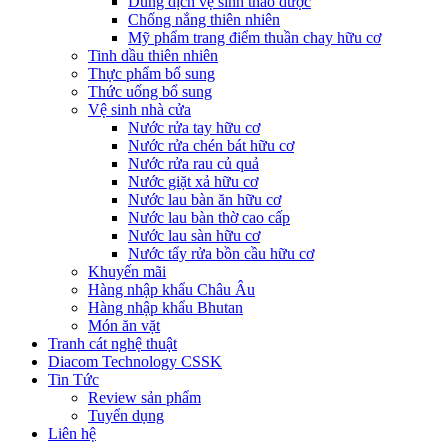
Dung dịch vệ sinh thảo dược
Chống nắng thiên nhiên
Mỹ phẩm trang điểm thuần chay hữu cơ
Tinh dầu thiên nhiên
Thực phẩm bổ sung
Thức uống bổ sung
Vệ sinh nhà cửa
Nước rửa tay hữu cơ
Nước rửa chén bát hữu cơ
Nước rửa rau củ quả
Nước giặt xả hữu cơ
Nước lau bàn ăn hữu cơ
Nước lau bàn thờ cao cấp
Nước lau sàn hữu cơ
Nước tẩy rửa bồn cầu hữu cơ
Khuyến mãi
Hàng nhập khẩu Châu Âu
Hàng nhập khẩu Bhutan
Món ăn vặt
Tranh cát nghệ thuật
Diacom Technology CSSK
Tin Tức
Review sản phẩm
Tuyển dụng
Liên hệ