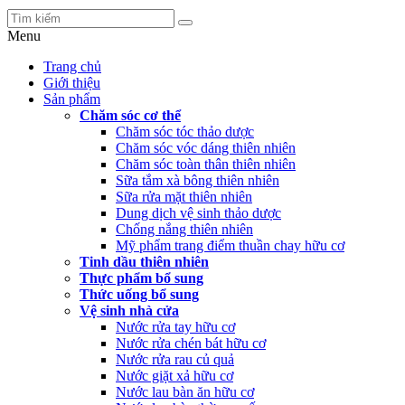
Menu
Trang chủ
Giới thiệu
Sản phẩm
Chăm sóc cơ thể
Chăm sóc tóc thảo dược
Chăm sóc vóc dáng thiên nhiên
Chăm sóc toàn thân thiên nhiên
Sữa tắm xà bông thiên nhiên
Sữa rửa mặt thiên nhiên
Dung dịch vệ sinh thảo dược
Chống nắng thiên nhiên
Mỹ phẩm trang điểm thuần chay hữu cơ
Tinh dầu thiên nhiên
Thực phẩm bổ sung
Thức uống bổ sung
Vệ sinh nhà cửa
Nước rửa tay hữu cơ
Nước rửa chén bát hữu cơ
Nước rửa rau củ quả
Nước giặt xả hữu cơ
Nước lau bàn ăn hữu cơ