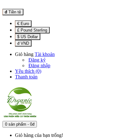
đ
Tiền tệ
€ Euro
£ Pound Sterling
$ US Dollar
đ VND
Giỏ hàng
Tài khoản
Đăng ký
Đăng nhập
Yêu thích (0)
Thanh toán
0 sản phẩm - 0đ
Giỏ hàng của bạn trống!