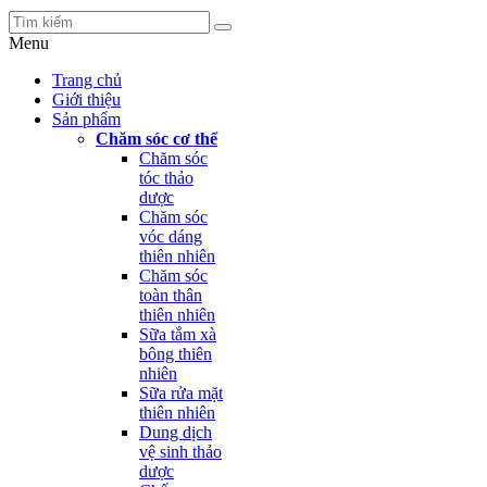
Menu
Trang chủ
Giới thiệu
Sản phẩm
Chăm sóc cơ thể
Chăm sóc
tóc thảo
dược
Chăm sóc
vóc dáng
thiên nhiên
Chăm sóc
toàn thân
thiên nhiên
Sữa tắm xà
bông thiên
nhiên
Sữa rửa mặt
thiên nhiên
Dung dịch
vệ sinh thảo
dược