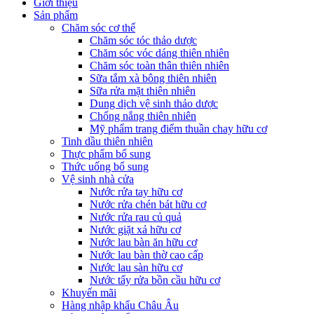
Giới thiệu
Sản phẩm
Chăm sóc cơ thể
Chăm sóc tóc thảo dược
Chăm sóc vóc dáng thiên nhiên
Chăm sóc toàn thân thiên nhiên
Sữa tắm xà bông thiên nhiên
Sữa rửa mặt thiên nhiên
Dung dịch vệ sinh thảo dược
Chống nắng thiên nhiên
Mỹ phẩm trang điểm thuần chay hữu cơ
Tinh dầu thiên nhiên
Thực phẩm bổ sung
Thức uống bổ sung
Vệ sinh nhà cửa
Nước rửa tay hữu cơ
Nước rửa chén bát hữu cơ
Nước rửa rau củ quả
Nước giặt xả hữu cơ
Nước lau bàn ăn hữu cơ
Nước lau bàn thờ cao cấp
Nước lau sàn hữu cơ
Nước tẩy rửa bồn cầu hữu cơ
Khuyến mãi
Hàng nhập khẩu Châu Âu