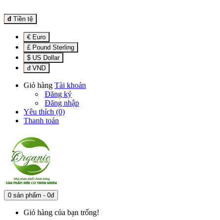
đ
Tiền tệ
€ Euro
£ Pound Sterling
$ US Dollar
đ VND
Giỏ hàng
Tài khoản
Đăng ký
Đăng nhập
Yêu thích (0)
Thanh toán
0 sản phẩm - 0đ
Giỏ hàng của bạn trống!