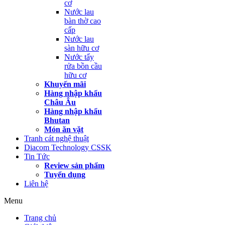
cơ
Nước lau
bàn thờ cao
cấp
Nước lau
sàn hữu cơ
Nước tẩy
rửa bồn cầu
hữu cơ
Khuyến mãi
Hàng nhập khẩu
Châu Âu
Hàng nhập khẩu
Bhutan
Món ăn vặt
Tranh cát nghệ thuật
Diacom Technology CSSK
Tin Tức
Review sản phẩm
Tuyển dụng
Liên hệ
Menu
Trang chủ