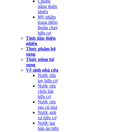
Chống
nắng thiên
nhiên
Mỹ phẩm
trang điểm
thuần chay
hữu cơ
Tinh dầu thiên
nhiên
Thực phẩm bổ
sung
Thức uống bổ
sung
Vệ sinh nhà cửa
Nước rửa
tay hữu cơ
Nước rửa
chén bát
hữu cơ
Nước rửa
rau củ quả
Nước giặt
xả hữu cơ
Nước lau
bàn ăn hữu