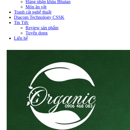
Hàng nhập khẩu Bhutan
Món ăn vặt
Tranh cát nghệ thuật
Diacom Technology CSSK
Tin Tức
Review sản phẩm
Tuyển dụng
Liên hệ