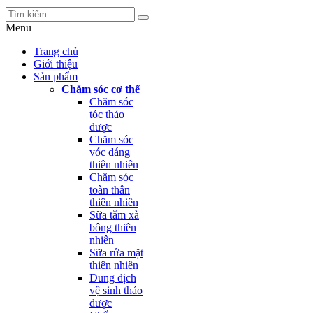
Menu
Trang chủ
Giới thiệu
Sản phẩm
Chăm sóc cơ thể
Chăm sóc
tóc thảo
dược
Chăm sóc
vóc dáng
thiên nhiên
Chăm sóc
toàn thân
thiên nhiên
Sữa tắm xà
bông thiên
nhiên
Sữa rửa mặt
thiên nhiên
Dung dịch
vệ sinh thảo
dược