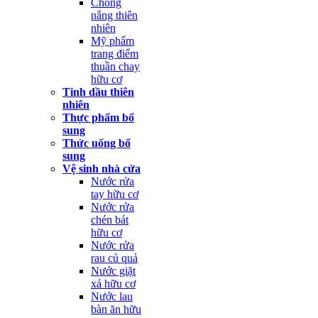
Chống
nắng thiên
nhiên
Mỹ phẩm
trang điểm
thuần chay
hữu cơ
Tinh dầu thiên
nhiên
Thực phẩm bổ
sung
Thức uống bổ
sung
Vệ sinh nhà cửa
Nước rửa
tay hữu cơ
Nước rửa
chén bát
hữu cơ
Nước rửa
rau củ quả
Nước giặt
xả hữu cơ
Nước lau
bàn ăn hữu