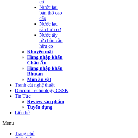
cơ
Nước lau
bàn thờ cao
cấp
Nước lau
sàn hữu cơ
Nước tẩy
rửa bồn cầu
hữu cơ
Khuyến mãi
Hàng nhập khẩu
Châu Âu
Hàng nhập khẩu
Bhutan
Món ăn vặt
Tranh cát nghệ thuật
Diacom Technology CSSK
Tin Tức
Review sản phẩm
Tuyển dụng
Liên hệ
Menu
Trang chủ