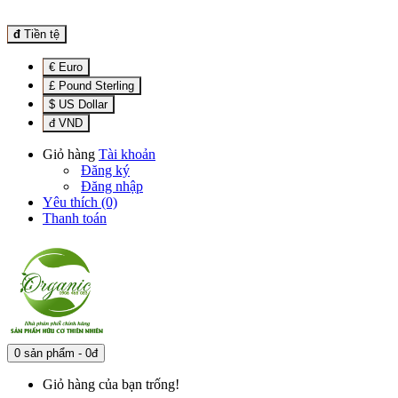
đ
Tiền tệ
€ Euro
£ Pound Sterling
$ US Dollar
đ VND
Giỏ hàng
Tài khoản
Đăng ký
Đăng nhập
Yêu thích (0)
Thanh toán
0 sản phẩm - 0đ
Giỏ hàng của bạn trống!