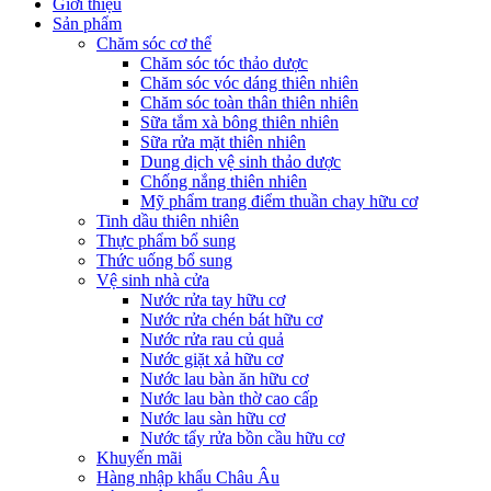
Giới thiệu
Sản phẩm
Chăm sóc cơ thể
Chăm sóc tóc thảo dược
Chăm sóc vóc dáng thiên nhiên
Chăm sóc toàn thân thiên nhiên
Sữa tắm xà bông thiên nhiên
Sữa rửa mặt thiên nhiên
Dung dịch vệ sinh thảo dược
Chống nắng thiên nhiên
Mỹ phẩm trang điểm thuần chay hữu cơ
Tinh dầu thiên nhiên
Thực phẩm bổ sung
Thức uống bổ sung
Vệ sinh nhà cửa
Nước rửa tay hữu cơ
Nước rửa chén bát hữu cơ
Nước rửa rau củ quả
Nước giặt xả hữu cơ
Nước lau bàn ăn hữu cơ
Nước lau bàn thờ cao cấp
Nước lau sàn hữu cơ
Nước tẩy rửa bồn cầu hữu cơ
Khuyến mãi
Hàng nhập khẩu Châu Âu