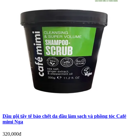
Dầu gội tẩy tế bào chết da đầu làm sạch và phồng tóc Café
mimi Nga
320,000đ