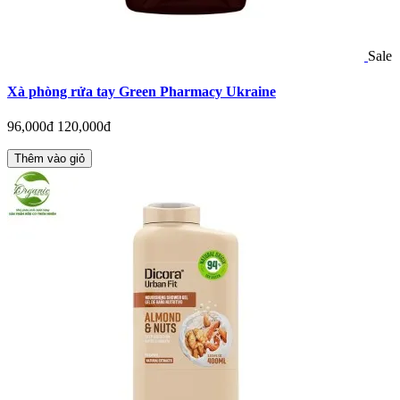
Sale
Xà phòng rửa tay Green Pharmacy Ukraine
96,000đ
120,000đ
Thêm vào giỏ