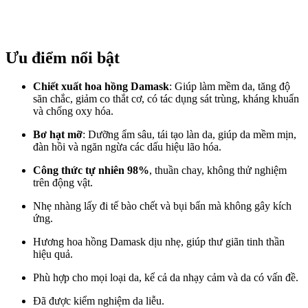
Ưu điểm nổi bật
Chiết xuất hoa hồng Damask
: Giúp làm mềm da, tăng độ
săn chắc, giảm co thắt cơ, có tác dụng sát trùng, kháng khuẩn
và chống oxy hóa.
Bơ hạt mỡ
: Dưỡng ẩm sâu, tái tạo làn da, giúp da mềm mịn,
đàn hồi và ngăn ngừa các dấu hiệu lão hóa.
Công thức tự nhiên 98%
, thuần chay, không thử nghiệm
trên động vật.
Nhẹ nhàng lấy đi tế bào chết và bụi bẩn mà không gây kích
ứng.
Hương hoa hồng Damask dịu nhẹ, giúp thư giãn tinh thần
hiệu quả.
Phù hợp cho mọi loại da, kể cả da nhạy cảm và da có vấn đề.
Đã được kiểm nghiệm da liễu.