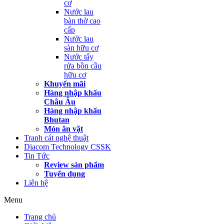
cơ
Nước lau
bàn thờ cao
cấp
Nước lau
sàn hữu cơ
Nước tẩy
rửa bồn cầu
hữu cơ
Khuyến mãi
Hàng nhập khẩu
Châu Âu
Hàng nhập khẩu
Bhutan
Món ăn vặt
Tranh cát nghệ thuật
Diacom Technology CSSK
Tin Tức
Review sản phẩm
Tuyển dụng
Liên hệ
Menu
Trang chủ