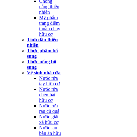
Chống
nắng thiên
nhiên
Mỹ phẩm
trang điểm
thuần chay
hữu cơ
Tinh dầu thiên
nhiên
Thực phẩm bổ
sung
Thức uống bổ
sung
Vệ sinh nhà cửa
Nước rửa
tay hữu cơ
Nước rửa
chén bát
hữu cơ
Nước rửa
rau củ quả
Nước giặt
xả hữu cơ
Nước lau
bàn ăn hữu