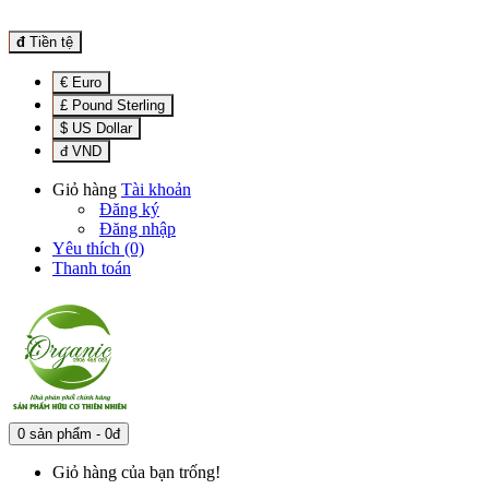
đ
Tiền tệ
€ Euro
£ Pound Sterling
$ US Dollar
đ VND
Giỏ hàng
Tài khoản
Đăng ký
Đăng nhập
Yêu thích (0)
Thanh toán
0 sản phẩm - 0đ
Giỏ hàng của bạn trống!