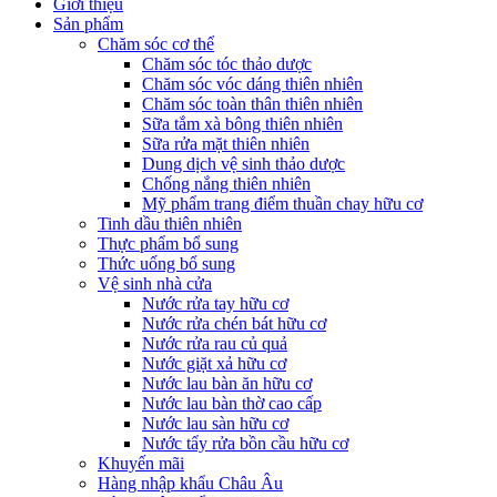
Giới thiệu
Sản phẩm
Chăm sóc cơ thể
Chăm sóc tóc thảo dược
Chăm sóc vóc dáng thiên nhiên
Chăm sóc toàn thân thiên nhiên
Sữa tắm xà bông thiên nhiên
Sữa rửa mặt thiên nhiên
Dung dịch vệ sinh thảo dược
Chống nắng thiên nhiên
Mỹ phẩm trang điểm thuần chay hữu cơ
Tinh dầu thiên nhiên
Thực phẩm bổ sung
Thức uống bổ sung
Vệ sinh nhà cửa
Nước rửa tay hữu cơ
Nước rửa chén bát hữu cơ
Nước rửa rau củ quả
Nước giặt xả hữu cơ
Nước lau bàn ăn hữu cơ
Nước lau bàn thờ cao cấp
Nước lau sàn hữu cơ
Nước tẩy rửa bồn cầu hữu cơ
Khuyến mãi
Hàng nhập khẩu Châu Âu