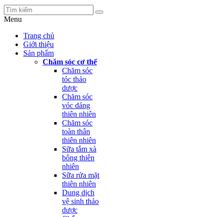
Menu
Trang chủ
Giới thiệu
Sản phẩm
Chăm sóc cơ thể
Chăm sóc
tóc thảo
dược
Chăm sóc
vóc dáng
thiên nhiên
Chăm sóc
toàn thân
thiên nhiên
Sữa tắm xà
bông thiên
nhiên
Sữa rửa mặt
thiên nhiên
Dung dịch
vệ sinh thảo
dược