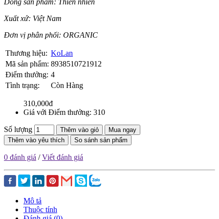
Dòng sản phẩm: Thiên nhiên
Xuất xứ: Việt Nam
Đơn vị phân phối: ORGANIC
Thương hiệu:
KoLan
Mã sản phẩm:
8938510721912
Điểm thưởng:
4
Tình trạng:
Còn Hàng
310,000đ
Giá với Điểm thưởng: 310
Số lượng
Thêm vào giỏ
Mua ngay
Thêm vào yêu thích
So sánh sản phẩm
0 đánh giá
/
Viết đánh giá
Mô tả
Thuộc tính
Đánh giá (0)