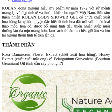
KOLAN dòng thương hiệu mỹ phẩm từ năm 1972 với sứ mệnh
mang lại vẻ đẹp tinh tế và thuần khiết cho người Việt Nam. Sữa tắm
thiên nhiên KOLAN BODY SHOWER GEL có chứa chiết xuất
hoa hồng là sự hòa quyện đặc biệt từ tinh hoa đất trời với nhiều loại
thảo mộc, hoa cỏ, được bổ sung tinh dầu thiên nhiên giúp nuôi
dưỡng làn da mịn màng hơn, làm sạch tế bào da chết, giữ ẩm và lưu
lại hương thơm tinh tế trên làn da.
THÀNH PHẦN
Rosa Damascena Flower Extract (chiết xuất hoa hồng), Honey
Extract (chiết xuất mật ong) và Pelargonium Graveolens (Bourbon
Geranium) Oil (tinh dầu cây phong lữ)