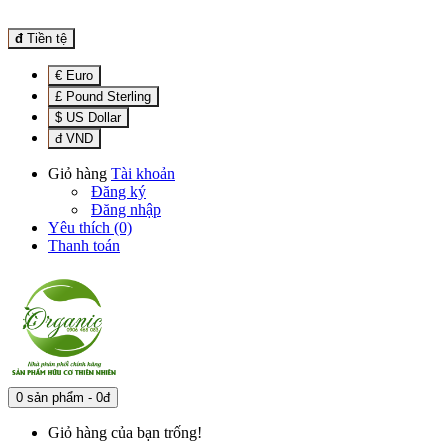
đ
Tiền tệ
€ Euro
£ Pound Sterling
$ US Dollar
đ VND
Giỏ hàng
Tài khoản
Đăng ký
Đăng nhập
Yêu thích (0)
Thanh toán
0 sản phẩm - 0đ
Giỏ hàng của bạn trống!