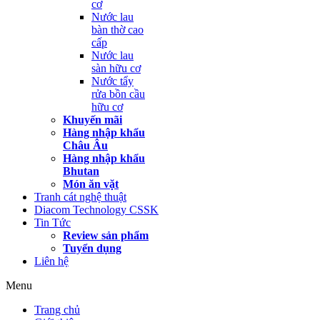
cơ
Nước lau
bàn thờ cao
cấp
Nước lau
sàn hữu cơ
Nước tẩy
rửa bồn cầu
hữu cơ
Khuyến mãi
Hàng nhập khẩu
Châu Âu
Hàng nhập khẩu
Bhutan
Món ăn vặt
Tranh cát nghệ thuật
Diacom Technology CSSK
Tin Tức
Review sản phẩm
Tuyển dụng
Liên hệ
Menu
Trang chủ