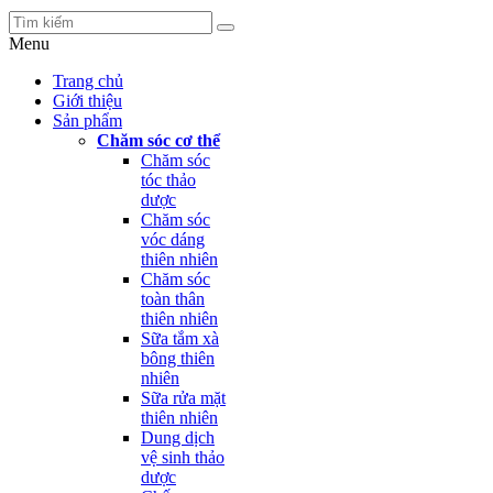
Menu
Trang chủ
Giới thiệu
Sản phẩm
Chăm sóc cơ thể
Chăm sóc
tóc thảo
dược
Chăm sóc
vóc dáng
thiên nhiên
Chăm sóc
toàn thân
thiên nhiên
Sữa tắm xà
bông thiên
nhiên
Sữa rửa mặt
thiên nhiên
Dung dịch
vệ sinh thảo
dược