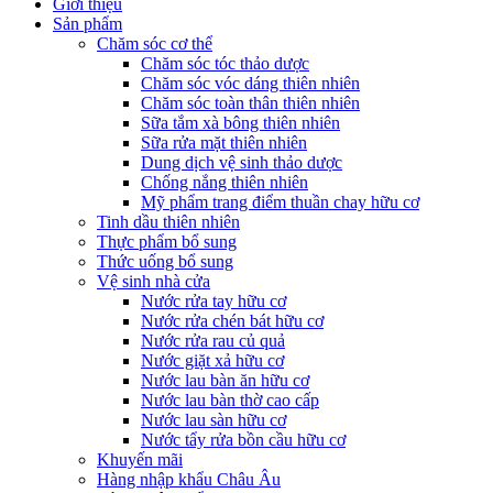
Giới thiệu
Sản phẩm
Chăm sóc cơ thể
Chăm sóc tóc thảo dược
Chăm sóc vóc dáng thiên nhiên
Chăm sóc toàn thân thiên nhiên
Sữa tắm xà bông thiên nhiên
Sữa rửa mặt thiên nhiên
Dung dịch vệ sinh thảo dược
Chống nắng thiên nhiên
Mỹ phẩm trang điểm thuần chay hữu cơ
Tinh dầu thiên nhiên
Thực phẩm bổ sung
Thức uống bổ sung
Vệ sinh nhà cửa
Nước rửa tay hữu cơ
Nước rửa chén bát hữu cơ
Nước rửa rau củ quả
Nước giặt xả hữu cơ
Nước lau bàn ăn hữu cơ
Nước lau bàn thờ cao cấp
Nước lau sàn hữu cơ
Nước tẩy rửa bồn cầu hữu cơ
Khuyến mãi
Hàng nhập khẩu Châu Âu