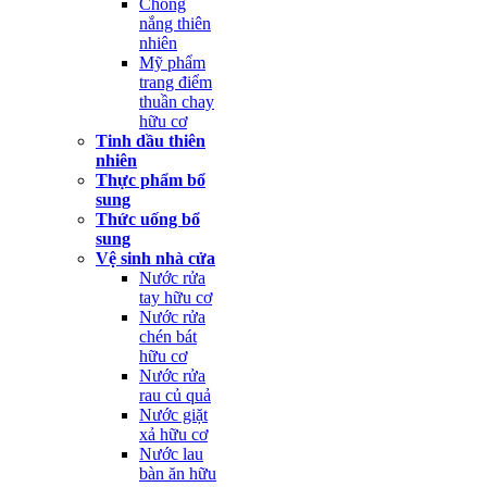
Chống
nắng thiên
nhiên
Mỹ phẩm
trang điểm
thuần chay
hữu cơ
Tinh dầu thiên
nhiên
Thực phẩm bổ
sung
Thức uống bổ
sung
Vệ sinh nhà cửa
Nước rửa
tay hữu cơ
Nước rửa
chén bát
hữu cơ
Nước rửa
rau củ quả
Nước giặt
xả hữu cơ
Nước lau
bàn ăn hữu