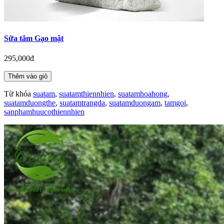
Sữa tắm Gạo mật
295,000đ
Thêm vào giỏ
Từ khóa
suatam
,
suatamthiennhien
,
suatamhoahong
,
suatamduongthe
,
suatamtrangda
,
suatamduongam
,
tamgoi
,
sanphamhuucothiennhien