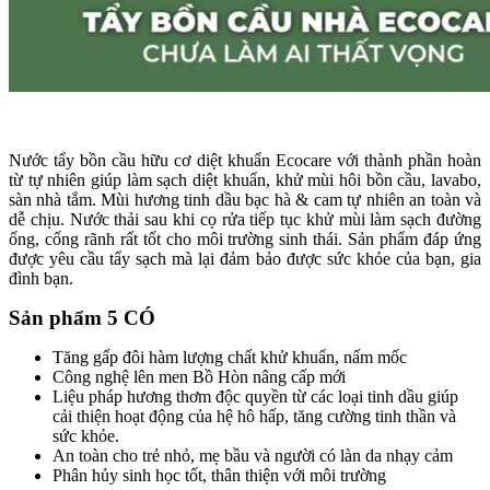
Nước tẩy bồn cầu hữu cơ diệt khuẩn Ecocare với thành phần hoàn
từ tự nhiên giúp làm sạch diệt khuẩn, khử mùi hôi bồn cầu, lavabo,
sàn nhà tắm. Mùi hương tinh dầu bạc hà & cam tự nhiên an toàn và
dễ chịu. Nước thải sau khi cọ rửa tiếp tục khử mùi làm sạch đường
ống, cống rãnh rất tốt cho môi trường sinh thái. Sản phẩm đáp ứng
được yêu cầu tẩy sạch mà lại đảm bảo được sức khỏe của bạn, gia
đình bạn.
Sản phẩm 5 CÓ
Tăng gấp đôi hàm lượng chất khử khuẩn, nấm mốc
Công nghệ lên men Bồ Hòn nâng cấp mới
Liệu pháp hương thơm độc quyền từ các loại tinh dầu giúp
cải thiện hoạt động của hệ hô hấp, tăng cường tinh thần và
sức khỏe.
An toàn cho trẻ nhỏ, mẹ bầu và người có làn da nhạy cảm
Phân hủy sinh học tốt, thân thiện với môi trường