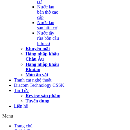
cơ
Nước lau
bàn thờ cao
cấp
Nước lau
sàn hữu cơ
Nước tẩy
rửa bồn cầu
hữu cơ
Khuyến mãi
Hàng nhập khẩu
Châu Âu
Hàng nhập khẩu
Bhutan
Món ăn vặt
Tranh cát nghệ thuật
Diacom Technology CSSK
Tin Tức
Review sản phẩm
Tuyển dụng
Liên hệ
Menu
Trang chủ