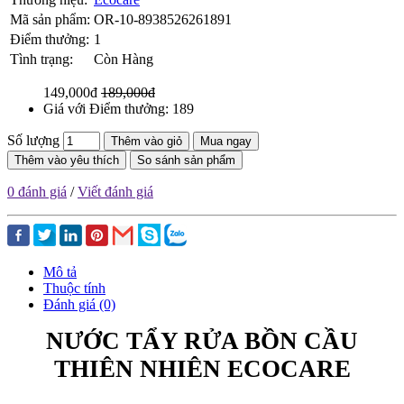
Mã sản phẩm:
OR-10-8938526261891
Điểm thưởng:
1
Tình trạng:
Còn Hàng
149,000đ
189,000đ
Giá với Điểm thưởng: 189
Số lượng
Thêm vào giỏ
Mua ngay
Thêm vào yêu thích
So sánh sản phẩm
0 đánh giá
/
Viết đánh giá
Mô tả
Thuộc tính
Đánh giá (0)
NƯỚC TẨY RỬA BỒN CẦU
THIÊN NHIÊN ECOCARE