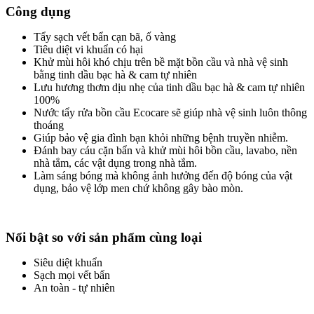
Công dụng
Tẩy sạch vết bẩn cạn bã, ố vàng
Tiêu diệt vi khuẩn có hại
Khử mùi hôi khó chịu trên bề mặt bồn cầu và nhà vệ sinh
bằng tinh dầu bạc hà & cam tự nhiên
Lưu hương thơm dịu nhẹ của tinh dầu bạc hà & cam tự nhiên
100%
Nước tẩy rửa bồn cầu Ecocare sẽ giúp nhà vệ sinh luôn thông
thoáng
Giúp bảo vệ gia đình bạn khỏi những bệnh truyền nhiễm.
Đánh bay cáu cặn bẩn và khử mùi hôi bồn cầu, lavabo, nền
nhà tắm, các vật dụng trong nhà tắm.
Làm sáng bóng mà không ảnh hưởng đến độ bóng của vật
dụng, bảo vệ lớp men chứ không gây bào mòn.
Nổi bật so với sản phẩm cùng loại
Siêu diệt khuẩn
Sạch mọi vết bẩn
An toàn - tự nhiên