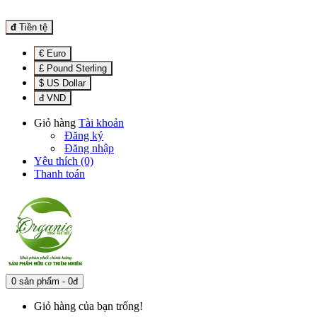
đ
Tiền tệ
€ Euro
£ Pound Sterling
$ US Dollar
đ VND
Giỏ hàng
Tài khoản
Đăng ký
Đăng nhập
Yêu thích (0)
Thanh toán
0 sản phẩm - 0đ
Giỏ hàng của bạn trống!