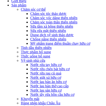
Giới thiệu
Sản phẩm
Chăm sóc cơ thể
Chăm sóc tóc thảo dược
Chăm sóc vóc dáng thiên nhiên
Chăm sóc toàn thân thiên nhiên
Sữa tắm xà bông thiên nhiên
Sữa rửa mặt thiên nhiên
Dung dịch vệ sinh thảo dược
Chống nắng thiên nhiên
Mỹ phẩm trang điểm thuần chay hữu cơ
Tinh dầu thiên nhiên
Thực phẩm bổ sung
Thức uống bổ sung
Vệ sinh nhà cửa
Nước rửa tay hữu cơ
Nước rửa chén bát hữu cơ
Nước rửa rau củ quả
Nước giặt xả hữu cơ
Nước lau bàn ăn hữu cơ
Nước lau bàn thờ cao cấp
Nước lau sàn hữu cơ
Nước tẩy rửa bồn cầu hữu cơ
Khuyến mãi
Hàng nhập khẩu Châu Âu