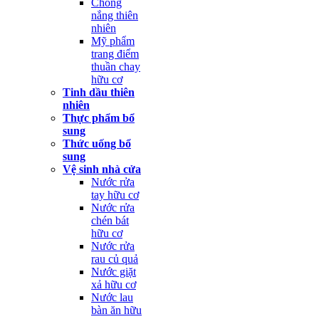
Chống
nắng thiên
nhiên
Mỹ phẩm
trang điểm
thuần chay
hữu cơ
Tinh dầu thiên
nhiên
Thực phẩm bổ
sung
Thức uống bổ
sung
Vệ sinh nhà cửa
Nước rửa
tay hữu cơ
Nước rửa
chén bát
hữu cơ
Nước rửa
rau củ quả
Nước giặt
xả hữu cơ
Nước lau
bàn ăn hữu