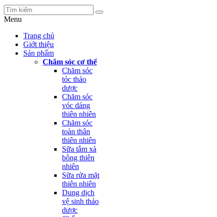
Menu
Trang chủ
Giới thiệu
Sản phẩm
Chăm sóc cơ thể
Chăm sóc
tóc thảo
dược
Chăm sóc
vóc dáng
thiên nhiên
Chăm sóc
toàn thân
thiên nhiên
Sữa tắm xà
bông thiên
nhiên
Sữa rửa mặt
thiên nhiên
Dung dịch
vệ sinh thảo
dược