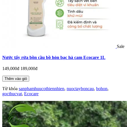
Sale
Nước tẩy rửa bồn cầu bồ hòn bạc hà cam Ecocare 1L
149,000đ
189,000đ
Thêm vào giỏ
Từ khóa
sanphamhuucothiennhien
,
nuoctayboncau
,
bohon
,
gocthucvat
,
Ecocare