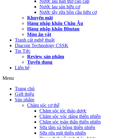
Nước lau bàn thờ cao cấp
Nước lau sàn hữu cơ
Nước tẩy rửa bồn cầu hữu cơ
Khuyến mãi
Hàng nhập khẩu Châu Âu
Hàng nhập khẩu Bhutan
Món ăn vặt
Tranh cát nghệ thuật
Diacom Technology CSSK
Tin Tức
Review sản phẩm
Tuyển dụng
Liên hệ
Menu
Trang chủ
Giới thiệu
Sản phẩm
Chăm sóc cơ thể
Chăm sóc tóc thảo dược
Chăm sóc vóc dáng thiên nhiên
Chăm sóc toàn thân thiên nhiên
Sữa tắm xà bông thiên nhiên
Sữa rửa mặt thiên nhiên