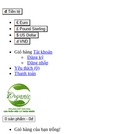
đ
Tiền tệ
€ Euro
£ Pound Sterling
$ US Dollar
đ VND
Giỏ hàng
Tài khoản
Đăng ký
Đăng nhập
Yêu thích (0)
Thanh toán
0 sản phẩm - 0đ
Giỏ hàng của bạn trống!