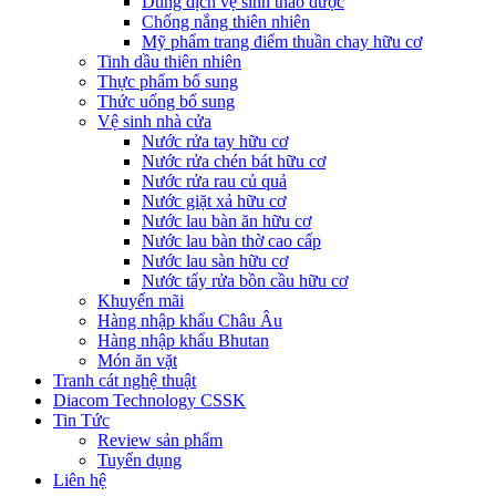
Dung dịch vệ sinh thảo dược
Chống nắng thiên nhiên
Mỹ phẩm trang điểm thuần chay hữu cơ
Tinh dầu thiên nhiên
Thực phẩm bổ sung
Thức uống bổ sung
Vệ sinh nhà cửa
Nước rửa tay hữu cơ
Nước rửa chén bát hữu cơ
Nước rửa rau củ quả
Nước giặt xả hữu cơ
Nước lau bàn ăn hữu cơ
Nước lau bàn thờ cao cấp
Nước lau sàn hữu cơ
Nước tẩy rửa bồn cầu hữu cơ
Khuyến mãi
Hàng nhập khẩu Châu Âu
Hàng nhập khẩu Bhutan
Món ăn vặt
Tranh cát nghệ thuật
Diacom Technology CSSK
Tin Tức
Review sản phẩm
Tuyển dụng
Liên hệ