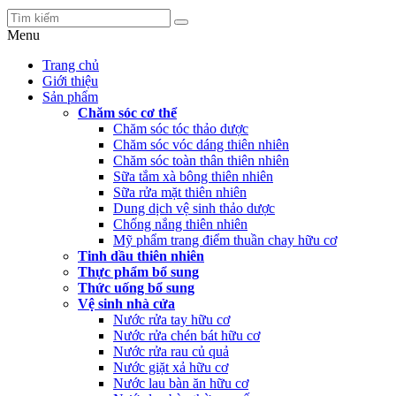
Menu
Trang chủ
Giới thiệu
Sản phẩm
Chăm sóc cơ thể
Chăm sóc tóc thảo dược
Chăm sóc vóc dáng thiên nhiên
Chăm sóc toàn thân thiên nhiên
Sữa tắm xà bông thiên nhiên
Sữa rửa mặt thiên nhiên
Dung dịch vệ sinh thảo dược
Chống nắng thiên nhiên
Mỹ phẩm trang điểm thuần chay hữu cơ
Tinh dầu thiên nhiên
Thực phẩm bổ sung
Thức uống bổ sung
Vệ sinh nhà cửa
Nước rửa tay hữu cơ
Nước rửa chén bát hữu cơ
Nước rửa rau củ quả
Nước giặt xả hữu cơ
Nước lau bàn ăn hữu cơ