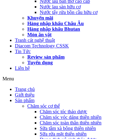
Nước lau bàn thờ cao cấp
Nước lau sàn hữu cơ
Nước tẩy rửa bồn cầu hữu cơ
Khuyến mãi
Hàng nhập khẩu Châu Âu
Hàng nhập khẩu Bhutan
Món ăn vặt
Tranh cát nghệ thuật
Diacom Technology CSSK
Tin Tức
Review sản phẩm
Tuyển dụng
Liên hệ
Menu
Trang chủ
Giới thiệu
Sản phẩm
Chăm sóc cơ thể
Chăm sóc tóc thảo dược
Chăm sóc vóc dáng thiên nhiên
Chăm sóc toàn thân thiên nhiên
Sữa tắm xà bông thiên nhiên
Sữa rửa mặt thiên nhiên