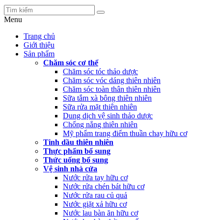
Menu
Trang chủ
Giới thiệu
Sản phẩm
Chăm sóc cơ thể
Chăm sóc tóc thảo dược
Chăm sóc vóc dáng thiên nhiên
Chăm sóc toàn thân thiên nhiên
Sữa tắm xà bông thiên nhiên
Sữa rửa mặt thiên nhiên
Dung dịch vệ sinh thảo dược
Chống nắng thiên nhiên
Mỹ phẩm trang điểm thuần chay hữu cơ
Tinh dầu thiên nhiên
Thực phẩm bổ sung
Thức uống bổ sung
Vệ sinh nhà cửa
Nước rửa tay hữu cơ
Nước rửa chén bát hữu cơ
Nước rửa rau củ quả
Nước giặt xả hữu cơ
Nước lau bàn ăn hữu cơ