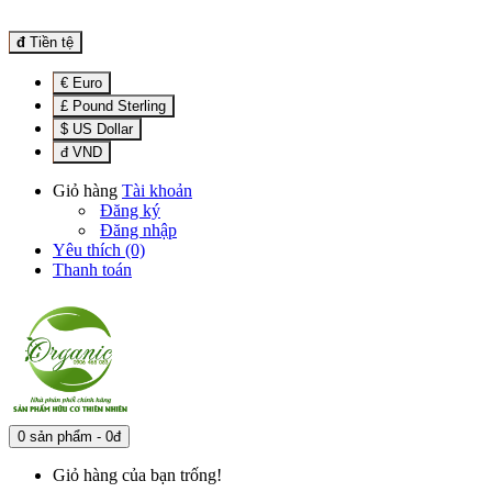
đ
Tiền tệ
€ Euro
£ Pound Sterling
$ US Dollar
đ VND
Giỏ hàng
Tài khoản
Đăng ký
Đăng nhập
Yêu thích (0)
Thanh toán
0 sản phẩm - 0đ
Giỏ hàng của bạn trống!