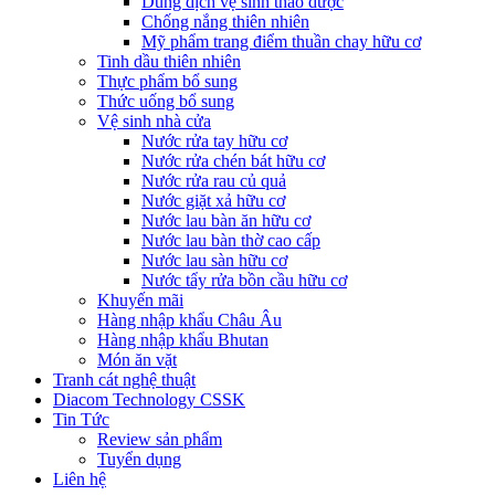
Dung dịch vệ sinh thảo dược
Chống nắng thiên nhiên
Mỹ phẩm trang điểm thuần chay hữu cơ
Tinh dầu thiên nhiên
Thực phẩm bổ sung
Thức uống bổ sung
Vệ sinh nhà cửa
Nước rửa tay hữu cơ
Nước rửa chén bát hữu cơ
Nước rửa rau củ quả
Nước giặt xả hữu cơ
Nước lau bàn ăn hữu cơ
Nước lau bàn thờ cao cấp
Nước lau sàn hữu cơ
Nước tẩy rửa bồn cầu hữu cơ
Khuyến mãi
Hàng nhập khẩu Châu Âu
Hàng nhập khẩu Bhutan
Món ăn vặt
Tranh cát nghệ thuật
Diacom Technology CSSK
Tin Tức
Review sản phẩm
Tuyển dụng
Liên hệ