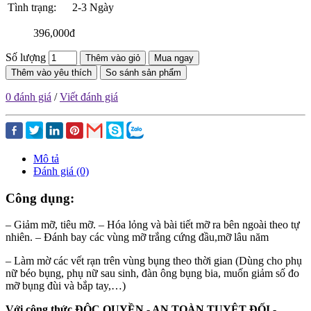
Tình trạng:
2-3 Ngày
396,000đ
Số lượng
Thêm vào giỏ
Mua ngay
Thêm vào yêu thích
So sánh sản phẩm
0 đánh giá
/
Viết đánh giá
Mô tả
Đánh giá (0)
Công dụng:
– Giảm mỡ, tiêu mỡ. – Hóa lỏng và bài tiết mỡ ra bên ngoài theo tự
nhiên. – Đánh bay các vùng mỡ trắng cứng đầu,mỡ lâu năm
– Làm mờ các vết rạn trên vùng bụng theo thời gian (Dùng cho phụ
nữ béo bụng, phụ nữ sau sinh, đàn ông bụng bia, muốn giảm số đo
mỡ bụng đùi và bắp tay,…)
Với công thức ĐỘC QUYỀN - AN TOÀN TUYỆT ĐỐI -