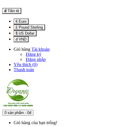
đ
Tiền tệ
€ Euro
£ Pound Sterling
$ US Dollar
đ VND
Giỏ hàng
Tài khoản
Đăng ký
Đăng nhập
Yêu thích (0)
Thanh toán
0 sản phẩm - 0đ
Giỏ hàng của bạn trống!