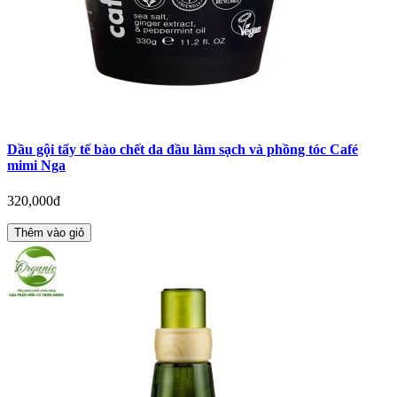
Dầu gội tẩy tế bào chết da đầu làm sạch và phồng tóc Café
mimi Nga
320,000đ
Thêm vào giỏ