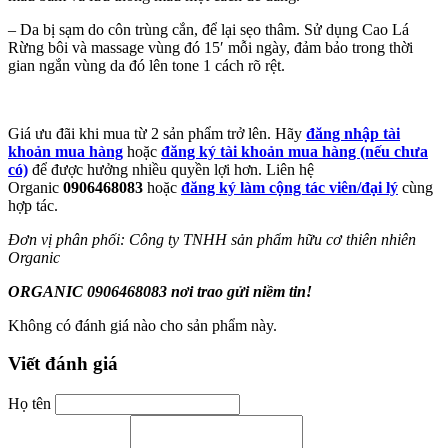
– Da bị sạm do côn trùng cắn, để lại sẹo thâm. Sử dụng Cao Lá
Rừng bôi và massage vùng đó 15′ mỗi ngày, đảm bảo trong thời
gian ngắn vùng da đó lên tone 1 cách rõ rệt.
Giá ưu đãi khi mua từ 2 sản phẩm trở lên. Hãy
đăng nhập tài
khoản mua hàng
hoặc
đăng ký tài khoản mua hàng (nếu chưa
có)
để được hưởng nhiều quyền lợi hơn. Liên hệ
Organic
0906468083
hoặc
đăng ký làm cộng tác viên/đại lý
cùng
hợp tác.
Đơn vị phân phối: Công ty TNHH sản phẩm hữu cơ thiên nhiên
Organic
ORGANIC 0906468083 nơi trao gửi niềm tin!
Không có đánh giá nào cho sản phẩm này.
Viết đánh giá
Họ tên