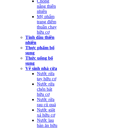
Chống
nắng thiên
nhiên
Mỹ phẩm
trang điểm
thuần chay
hữu cơ
Tinh dầu thiên
nhiên
Thực phẩm bổ
sung
Thức uống bổ
sung
Vệ sinh nhà cửa
Nước rửa
tay hữu cơ
Nước rửa
chén bát
hữu cơ
Nước rửa
rau củ quả
Nước giặt
xả hữu cơ
Nước lau
bàn ăn hữu