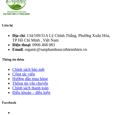
Liên hệ
Địa chỉ
: 134/109/31A Lý Chính Thắng, Phường Xuân Hòa,
TP Hồ Chí Minh , Việt Nam
Điện thoại
: 0906 468 083
Email
: organic@sanphamhuucothiennhien.vn
Thông tin thêm
Chính sách bảo mật
Cộng tác viên
Hướng dẫn mua hàng
Thông tin vận chuyển
Chính sách thanh toán
Điều khoản – điều kiện
Facebook