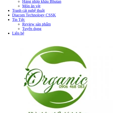
Hàng nhập khẩu Bhutan
Món ăn vặt
Tranh cát nghệ thuật
Diacom Technology CSSK
Tin Tức
Review sản phẩm
Tuyển dụng
Liên hệ