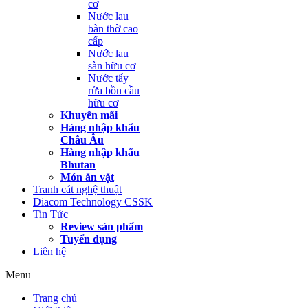
cơ
Nước lau
bàn thờ cao
cấp
Nước lau
sàn hữu cơ
Nước tẩy
rửa bồn cầu
hữu cơ
Khuyến mãi
Hàng nhập khẩu
Châu Âu
Hàng nhập khẩu
Bhutan
Món ăn vặt
Tranh cát nghệ thuật
Diacom Technology CSSK
Tin Tức
Review sản phẩm
Tuyển dụng
Liên hệ
Menu
Trang chủ