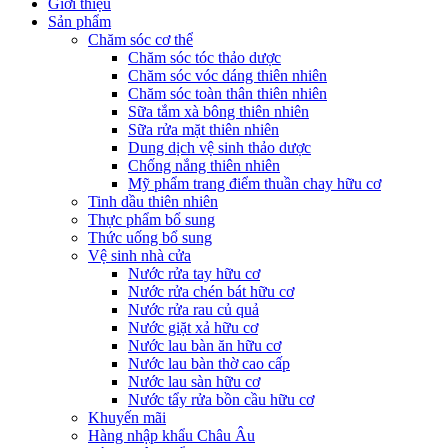
Giới thiệu
Sản phẩm
Chăm sóc cơ thể
Chăm sóc tóc thảo dược
Chăm sóc vóc dáng thiên nhiên
Chăm sóc toàn thân thiên nhiên
Sữa tắm xà bông thiên nhiên
Sữa rửa mặt thiên nhiên
Dung dịch vệ sinh thảo dược
Chống nắng thiên nhiên
Mỹ phẩm trang điểm thuần chay hữu cơ
Tinh dầu thiên nhiên
Thực phẩm bổ sung
Thức uống bổ sung
Vệ sinh nhà cửa
Nước rửa tay hữu cơ
Nước rửa chén bát hữu cơ
Nước rửa rau củ quả
Nước giặt xả hữu cơ
Nước lau bàn ăn hữu cơ
Nước lau bàn thờ cao cấp
Nước lau sàn hữu cơ
Nước tẩy rửa bồn cầu hữu cơ
Khuyến mãi
Hàng nhập khẩu Châu Âu