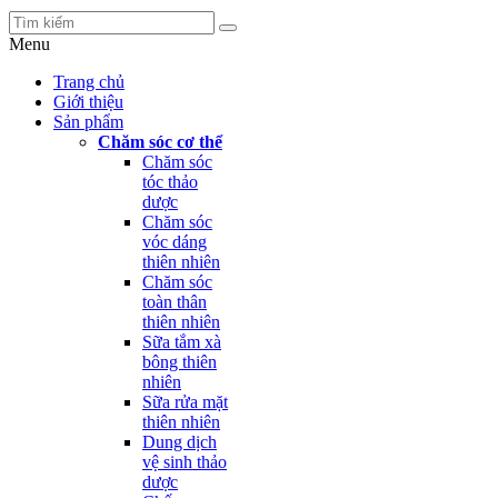
Menu
Trang chủ
Giới thiệu
Sản phẩm
Chăm sóc cơ thể
Chăm sóc
tóc thảo
dược
Chăm sóc
vóc dáng
thiên nhiên
Chăm sóc
toàn thân
thiên nhiên
Sữa tắm xà
bông thiên
nhiên
Sữa rửa mặt
thiên nhiên
Dung dịch
vệ sinh thảo
dược