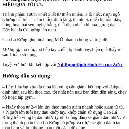
HIỆU QUẢ TỐI ƯU
Thành phần: 100% chiết xuất từ thiên nhiên: lá tò hiếc, rượu ngô
(chưng cất trên 1 năm tuổi), đinh lăng, thanh bì, quế chi, trầu dây,
hồng hoa, hạt sen, nghệ trắng, thất diệp nhất chi hoa, gừng dại, ...‼️
Đặc biệt là Cốt gừng lên men.
Cao Lá Rừng giúp hoả lỏng M.Ỡ nhanh chóng và triệt để.
Mỡ bụng, mỡ đùi, mỡ bắp tay .. đều bị đánh bay, hiệu quả thấy rõ
sau 1 tuần sử dụng.
Tuyệt vời hơn khi kết hợp với
Nịt Bụng Định Hình Eo của ZiNi
Hướng dẫn sử dụng:
– Lấy 1 lượng vừa đủ thoa lên vùng cần giảm, kết hợp với đai/gen
định hình sau khi thoa cao, tốt nhất nên ngủ ban đêm đến sáng, chạy
bộ hoặc tập gym..
– Ngày thoa từ 2-4 lần tùy theo muốn giảm nhanh hoặc giảm từ từ.
+ Người lớn tuổi hay đau khớp tay, khớp chân sử dụng Cao Lá
Rừng trên vùng bị đau nhức (y như dùng dầu) sẽ giảm đau nhức. Vì
trong thành phần Cao Lá Rừng có gừng và rượu sẽ giúp đánh tan
máu bầm và lưu thông máu một cách dễ dàng.