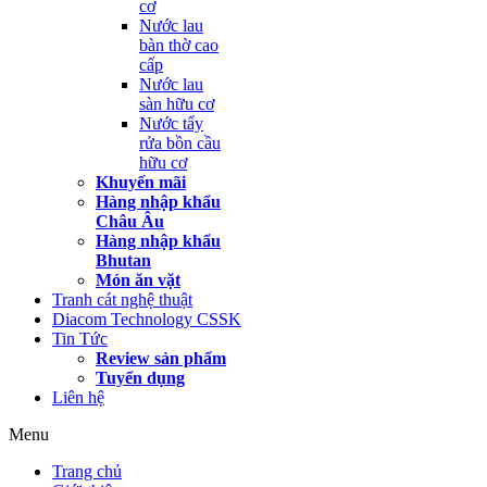
cơ
Nước lau
bàn thờ cao
cấp
Nước lau
sàn hữu cơ
Nước tẩy
rửa bồn cầu
hữu cơ
Khuyến mãi
Hàng nhập khẩu
Châu Âu
Hàng nhập khẩu
Bhutan
Món ăn vặt
Tranh cát nghệ thuật
Diacom Technology CSSK
Tin Tức
Review sản phẩm
Tuyển dụng
Liên hệ
Menu
Trang chủ