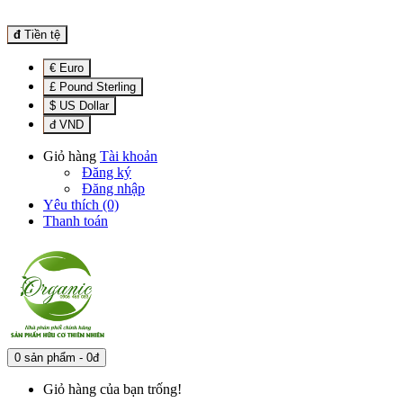
đ
Tiền tệ
€ Euro
£ Pound Sterling
$ US Dollar
đ VND
Giỏ hàng
Tài khoản
Đăng ký
Đăng nhập
Yêu thích (0)
Thanh toán
0 sản phẩm - 0đ
Giỏ hàng của bạn trống!