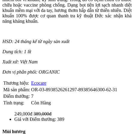
chữa hoặc vaccine phòng chống. Dạng bọt tiện lợi sạch nhanh diệt
khuẩn mềm mại với da tay, hương thơm hấp dẫn từ thiên nhiên. Diệt
khuẩn 100% được cơ quan thanh tra kỹ thuật Đức xác nhận khả
năng kháng khuẩn.
HSD: 24 tháng kể từ ngày sản xuất
Dung tích: 1 lít
Xuất xứ: Việt Nam
Đơn vị phân phối: ORGANIC
Thương hiệu:
Ecocare
Mã sản phẩm:
OR-03-8938526261297-89385646300-62-31
Điểm thưởng:
7
Tình trạng:
Còn Hàng
249,000đ
389,000đ
Giá với Điểm thưởng: 389
Mùi hương