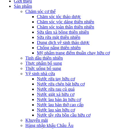
Giới thiệu
Sản phẩm
Chăm sóc cơ thể
Chăm sóc tóc thảo dược
Chăm sóc vóc dáng thiên nhiên
Chăm sóc toàn thân thiên nhiên
Sữa tắm xà bông thiên nhiên
Sữa rửa mặt thiên nhiên
Dung dịch vệ sinh thảo dược
Chống nắng thiên nhiên
Mỹ phẩm trang điểm thuần chay hữu cơ
Tinh dầu thiên nhiên
Thực phẩm bổ sung
Thức uống bổ sung
Vệ sinh nhà cửa
Nước rửa tay hữu cơ
Nước rửa chén bát hữu cơ
Nước rửa rau củ quả
Nước giặt xả hữu cơ
Nước lau bàn ăn hữu cơ
Nước lau bàn thờ cao cấp
Nước lau sàn hữu cơ
Nước tẩy rửa bồn cầu hữu cơ
Khuyến mãi
Hàng nhập khẩu Châu Âu