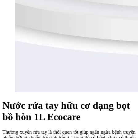
Nước rửa tay hữu cơ dạng bọt
bồ hòn 1L Ecocare
Thường xuyên rửa tay là thói quen tốt giúp ngăn ngừa bệnh truyền
nhiễm bởi vi khuẩn, ký sinh trùng. Trong đó có bệnh chưa có thuốc