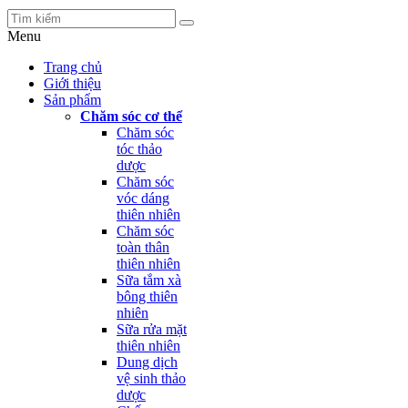
Menu
Trang chủ
Giới thiệu
Sản phẩm
Chăm sóc cơ thể
Chăm sóc
tóc thảo
dược
Chăm sóc
vóc dáng
thiên nhiên
Chăm sóc
toàn thân
thiên nhiên
Sữa tắm xà
bông thiên
nhiên
Sữa rửa mặt
thiên nhiên
Dung dịch
vệ sinh thảo
dược