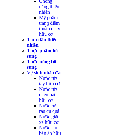
Chống
nắng thiên
nhiên
Mỹ phẩm
trang điểm
thuần chay
hữu cơ
Tinh dầu thiên
nhiên
Thực phẩm bổ
sung
Thức uống bổ
sung
Vệ sinh nhà cửa
Nước rửa
tay hữu cơ
Nước rửa
chén bát
hữu cơ
Nước rửa
rau củ quả
Nước giặt
xả hữu cơ
Nước lau
bàn ăn hữu