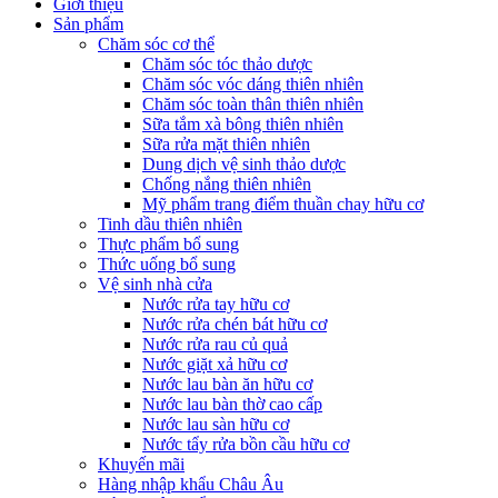
Giới thiệu
Sản phẩm
Chăm sóc cơ thể
Chăm sóc tóc thảo dược
Chăm sóc vóc dáng thiên nhiên
Chăm sóc toàn thân thiên nhiên
Sữa tắm xà bông thiên nhiên
Sữa rửa mặt thiên nhiên
Dung dịch vệ sinh thảo dược
Chống nắng thiên nhiên
Mỹ phẩm trang điểm thuần chay hữu cơ
Tinh dầu thiên nhiên
Thực phẩm bổ sung
Thức uống bổ sung
Vệ sinh nhà cửa
Nước rửa tay hữu cơ
Nước rửa chén bát hữu cơ
Nước rửa rau củ quả
Nước giặt xả hữu cơ
Nước lau bàn ăn hữu cơ
Nước lau bàn thờ cao cấp
Nước lau sàn hữu cơ
Nước tẩy rửa bồn cầu hữu cơ
Khuyến mãi
Hàng nhập khẩu Châu Âu