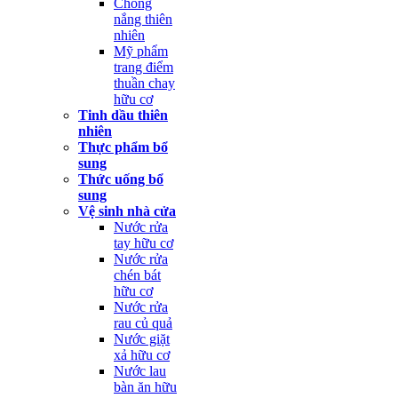
Chống
nắng thiên
nhiên
Mỹ phẩm
trang điểm
thuần chay
hữu cơ
Tinh dầu thiên
nhiên
Thực phẩm bổ
sung
Thức uống bổ
sung
Vệ sinh nhà cửa
Nước rửa
tay hữu cơ
Nước rửa
chén bát
hữu cơ
Nước rửa
rau củ quả
Nước giặt
xả hữu cơ
Nước lau
bàn ăn hữu