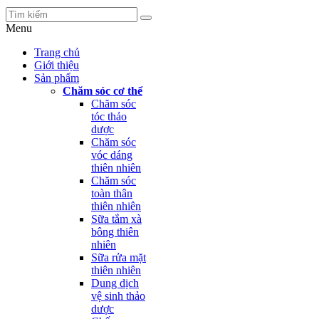
Menu
Trang chủ
Giới thiệu
Sản phẩm
Chăm sóc cơ thể
Chăm sóc
tóc thảo
dược
Chăm sóc
vóc dáng
thiên nhiên
Chăm sóc
toàn thân
thiên nhiên
Sữa tắm xà
bông thiên
nhiên
Sữa rửa mặt
thiên nhiên
Dung dịch
vệ sinh thảo
dược