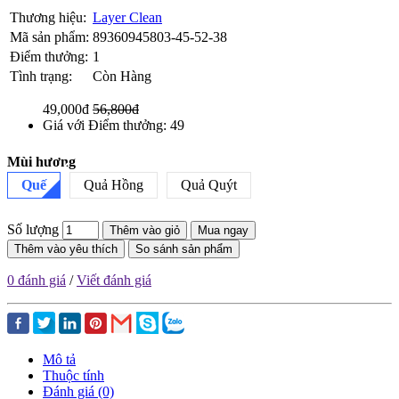
Thương hiệu:
Layer Clean
Mã sản phẩm:
89360945803-45-52-38
Điểm thưởng:
1
Tình trạng:
Còn Hàng
49,000đ
56,800đ
Giá với Điểm thưởng: 49
Mùi hương
Quế
Quả Hồng
Quả Quýt
Số lượng
Thêm vào giỏ
Mua ngay
Thêm vào yêu thích
So sánh sản phẩm
0 đánh giá
/
Viết đánh giá
Mô tả
Thuộc tính
Đánh giá (0)