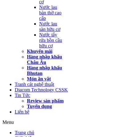
cơ
Nước lau
bàn thờ cao
cấp
Nước lau
sàn hữu cơ
Nước tẩy
rửa bồn cầu
hữu cơ
Khuyến mãi
Hàng nhập khẩu
Châu Âu
Hàng nhập khẩu
Bhutan
Món ăn vặt
Tranh cát nghệ thuật
Diacom Technology CSSK
Tin Tức
Review sản phẩm
Tuyển dụng
Liên hệ
Menu
Trang chủ