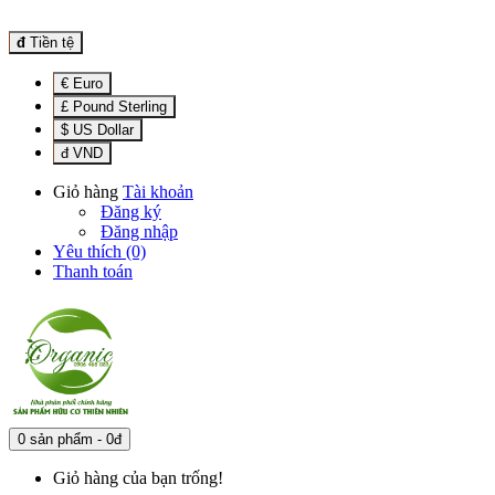
đ
Tiền tệ
€ Euro
£ Pound Sterling
$ US Dollar
đ VND
Giỏ hàng
Tài khoản
Đăng ký
Đăng nhập
Yêu thích (0)
Thanh toán
0 sản phẩm - 0đ
Giỏ hàng của bạn trống!