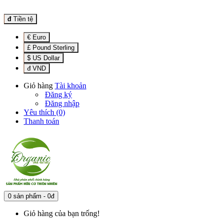
đ
Tiền tệ
€ Euro
£ Pound Sterling
$ US Dollar
đ VND
Giỏ hàng
Tài khoản
Đăng ký
Đăng nhập
Yêu thích (0)
Thanh toán
0 sản phẩm - 0đ
Giỏ hàng của bạn trống!