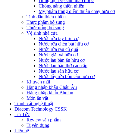
Dung dịch vệ sinh thảo dược
Chống nắng thiên nhiên
Mỹ phẩm trang điểm thuần chay hữu cơ
Tinh dầu thiên nhiên
Thực phẩm bổ sung
Thức uống bổ sung
Vệ sinh nhà cửa
Nước rửa tay hữu cơ
Nước rửa chén bát hữu cơ
Nước rửa rau củ quả
Nước giặt xả hữu cơ
Nước lau bàn ăn hữu cơ
Nước lau bàn thờ cao cấp
Nước lau sàn hữu cơ
Nước tẩy rửa bồn cầu hữu cơ
Khuyến mãi
Hàng nhập khẩu Châu Âu
Hàng nhập khẩu Bhutan
Món ăn vặt
Tranh cát nghệ thuật
Diacom Technology CSSK
Tin Tức
Review sản phẩm
Tuyển dụng
Liên hệ