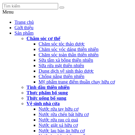
Menu
Trang chủ
Giới thiệu
Sản phẩm
Chăm sóc cơ thể
Chăm sóc tóc thảo dược
Chăm sóc vóc dáng thiên nhiên
Chăm sóc toàn thân thiên nhiên
Sữa tắm xà bông thiên nhiên
Sữa rửa mặt thiên nhiên
Dung dịch vệ sinh thảo dược
Chống nắng thiên nhiên
Mỹ phẩm trang điểm thuần chay hữu cơ
Tinh dầu thiên nhiên
Thực phẩm bổ sung
Thức uống bổ sung
Vệ sinh nhà cửa
Nước rửa tay hữu cơ
Nước rửa chén bát hữu cơ
Nước rửa rau củ quả
Nước giặt xả hữu cơ
Nước lau bàn ăn hữu cơ