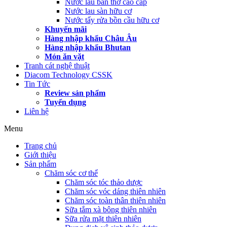
Nước lau bàn thờ cao cấp
Nước lau sàn hữu cơ
Nước tẩy rửa bồn cầu hữu cơ
Khuyến mãi
Hàng nhập khẩu Châu Âu
Hàng nhập khẩu Bhutan
Món ăn vặt
Tranh cát nghệ thuật
Diacom Technology CSSK
Tin Tức
Review sản phẩm
Tuyển dụng
Liên hệ
Menu
Trang chủ
Giới thiệu
Sản phẩm
Chăm sóc cơ thể
Chăm sóc tóc thảo dược
Chăm sóc vóc dáng thiên nhiên
Chăm sóc toàn thân thiên nhiên
Sữa tắm xà bông thiên nhiên
Sữa rửa mặt thiên nhiên