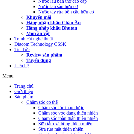
Nước lau bàn thờ cao cấp
Nước lau sàn hữu cơ
Nước tẩy rửa bồn cầu hữu cơ
Khuyến mãi
Hàng nhập khẩu Châu Âu
Hàng nhập khẩu Bhutan
Món ăn vặt
Tranh cát nghệ thuật
Diacom Technology CSSK
Tin Tức
Review sản phẩm
Tuyển dụng
Liên hệ
Menu
Trang chủ
Giới thiệu
Sản phẩm
Chăm sóc cơ thể
Chăm sóc tóc thảo dược
Chăm sóc vóc dáng thiên nhiên
Chăm sóc toàn thân thiên nhiên
Sữa tắm xà bông thiên nhiên
Sữa rửa mặt thiên nhiên