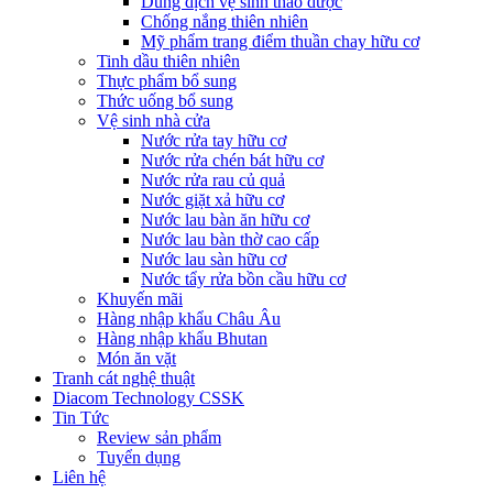
Dung dịch vệ sinh thảo dược
Chống nắng thiên nhiên
Mỹ phẩm trang điểm thuần chay hữu cơ
Tinh dầu thiên nhiên
Thực phẩm bổ sung
Thức uống bổ sung
Vệ sinh nhà cửa
Nước rửa tay hữu cơ
Nước rửa chén bát hữu cơ
Nước rửa rau củ quả
Nước giặt xả hữu cơ
Nước lau bàn ăn hữu cơ
Nước lau bàn thờ cao cấp
Nước lau sàn hữu cơ
Nước tẩy rửa bồn cầu hữu cơ
Khuyến mãi
Hàng nhập khẩu Châu Âu
Hàng nhập khẩu Bhutan
Món ăn vặt
Tranh cát nghệ thuật
Diacom Technology CSSK
Tin Tức
Review sản phẩm
Tuyển dụng
Liên hệ