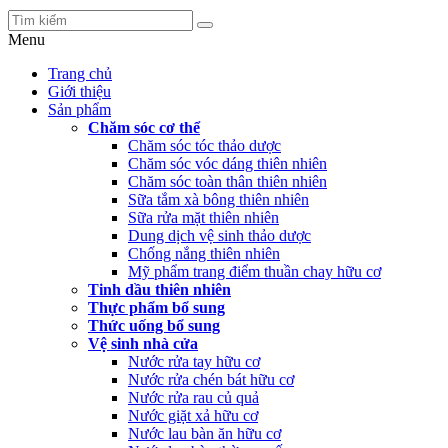
Menu
Trang chủ
Giới thiệu
Sản phẩm
Chăm sóc cơ thể
Chăm sóc tóc thảo dược
Chăm sóc vóc dáng thiên nhiên
Chăm sóc toàn thân thiên nhiên
Sữa tắm xà bông thiên nhiên
Sữa rửa mặt thiên nhiên
Dung dịch vệ sinh thảo dược
Chống nắng thiên nhiên
Mỹ phẩm trang điểm thuần chay hữu cơ
Tinh dầu thiên nhiên
Thực phẩm bổ sung
Thức uống bổ sung
Vệ sinh nhà cửa
Nước rửa tay hữu cơ
Nước rửa chén bát hữu cơ
Nước rửa rau củ quả
Nước giặt xả hữu cơ
Nước lau bàn ăn hữu cơ