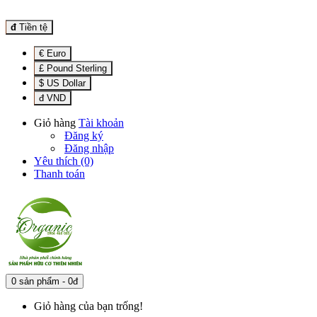
đ
Tiền tệ
€ Euro
£ Pound Sterling
$ US Dollar
đ VND
Giỏ hàng
Tài khoản
Đăng ký
Đăng nhập
Yêu thích (0)
Thanh toán
0 sản phẩm - 0đ
Giỏ hàng của bạn trống!